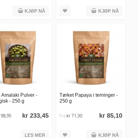
KJØP NÅ
KJØP NÅ
 Amalaki Pulver -
Tørket Papaya i terninger -
isk - 250 g
250 g
kr 233,45
kr 85,10
198,95
Fra
kr 71,30
LES MER
KJØP NÅ