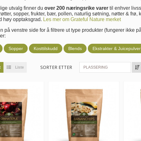
ldige utvalg finner du
over 200 næringsrike varer
til enhver livss
 røtter, sopper, frukter, bær, pollen, naturlig søtning, nøtter & frø
d høy opptaksgrad.
Les mer om Grateful Nature merket
på venstre side for å filtrere ut type produkter (fungerer ikke p
er:
Sopper
Kosttilskudd
Blends
Ekstrakter & Juicepulver
SORTER ETTER
t
Liste
PLASSERING