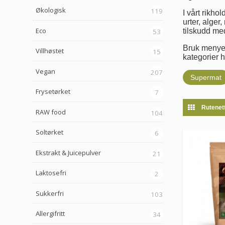
Økologisk
119
I vårt rikho
urter, alger,
Eco
tilskudd me
53
Bruk menyen 
Villhøstet
15
kategorier h
Vegan
207
Supermat
Frysetørket
7
Rutenet
RAW food
104
Soltørket
6
Ekstrakt & Juicepulver
21
Laktosefri
2
Sukkerfri
103
Allergifritt
34