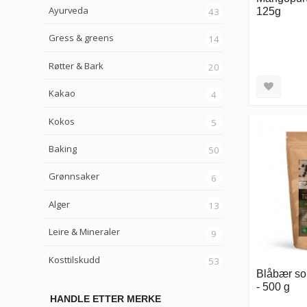
Ayurveda
125g
43
Gress & greens
14
Røtter & Bark
20
Kakao
4
Kokos
5
Baking
50
Grønnsaker
6
Alger
13
Leire & Mineraler
9
Kosttilskudd
53
Blåbær so
- 500 g
HANDLE ETTER MERKE