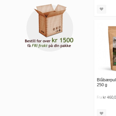
Blåbærpulv
250 g
Fra
kr 460,