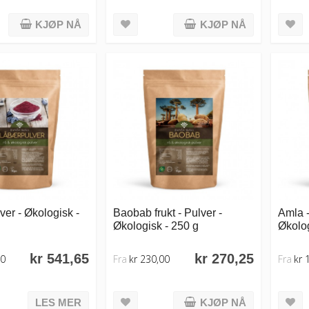
KJØP NÅ
KJØP NÅ
er - Økologisk -
Baobab frukt - Pulver -
Amla -
Økologisk - 250 g
Økolog
kr 541,65
kr 270,25
00
Fra
kr 230,00
Fra
kr 
LES MER
KJØP NÅ