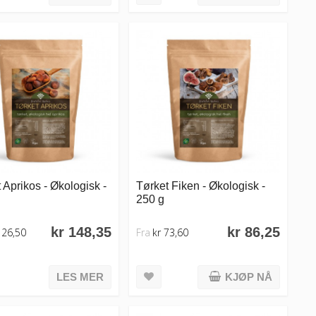
 Aprikos - Økologisk -
Tørket Fiken - Økologisk -
250 g
kr 148,35
kr 86,25
126,50
Fra
kr 73,60
LES MER
KJØP NÅ