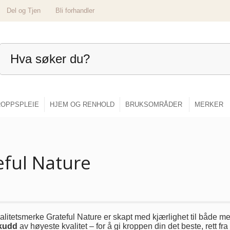
Del og Tjen
Bli forhandler
OPPSPLEIE
HJEM OG RENHOLD
BRUKSOMRÅDER
MERKER
eful Nature
valitetsmerke Grateful Nature er skapt med kjærlighet til både m
skudd
av høyeste kvalitet – for å gi kroppen din det beste, rett fra