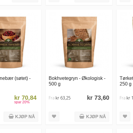
nebær (søtet) -
Bokhvetegryn - Økologisk -
Tørket
500 g
250 g
kr 70,84
kr 73,60
Fra
kr 63,25
Fra
kr 
spar
20
%
KJØP NÅ
KJØP NÅ