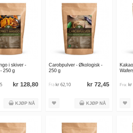
go i skiver -
Carobpulver - Økologisk -
Kakao
- 250 g
250 g
Wafers
kr 128,80
kr 72,45
25
Fra
kr 62,10
kr
Fra:
KJØP NÅ
KJØP NÅ