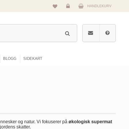
HANDLEKURV
Logg
inn
BLOGG
SIDEKART
ennesker og natur. Vi fokuserer på
økologisk supermat
 jordens skatter.