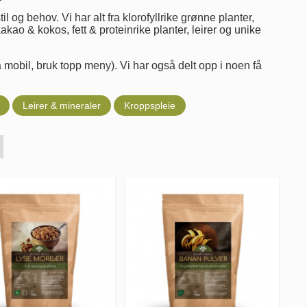
til og behov. Vi har alt fra klorofyllrike grønne planter,
, kakao & kokos, fett & proteinrike planter, leirer og unike
å mobil, bruk topp meny). Vi har også delt opp i noen få
Leirer & mineraler
Kroppspleie