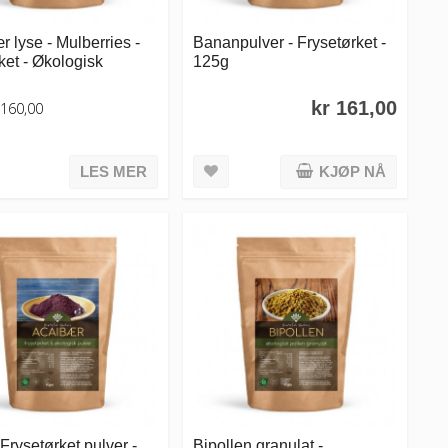
 lyse - Mulberries -
Bananpulver - Frysetørket -
ket - Økologisk
125g
kr 161,00
 160,00
LES MER
KJØP NÅ
 Frysetørket pulver -
Bipollen granulat -