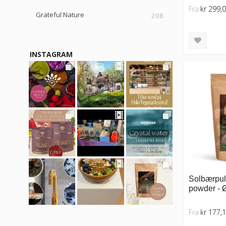
Fra
kr 299,
Grateful Nature
208
INSTAGRAM
Solbærpulv
powder - Ø
Fra
kr 177,