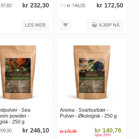
kr 232,30
kr 172,50
197,80
Fra
kr 146,05
LES MER
KJØP NÅ
dpulver - Sea
Aronia - Svartsurbær -
horn powder -
Pulver - Økologisk - 250 g
isk - 250 g
kr 246,10
kr 140,76
209,30
kr 175,95
spar
20
%