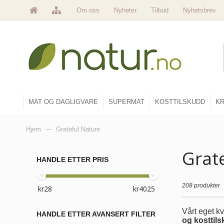
Om oss
Nyheter
Tilbud
Nyhetsbrev
MAT OG DAGLIGVARE
SUPERMAT
KOSTTILSKUDD
KR
Hjem
—
Grateful Nature
Grat
HANDLE ETTER PRIS
208 produkter
Vårt eget k
HANDLE ETTER AVANSERT FILTER
og kosttil