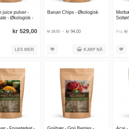
 juice pulver -
Banan Chips - Økologisk
Morbær
te - Økologisk -
Soltør
kr 529,00
kr 94,00
kr
kr 28,00
Fra:
LES MER
KJØP NÅ
r - Frysetørket -
Gojibær - Goji Berries -
Acai -