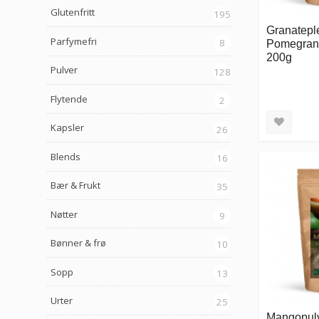
Glutenfritt
195
Granateple
Parfymefri
8
Pomegrana
200g
Pulver
128
Flytende
2
Kapsler
26
Blends
16
Bær & Frukt
35
Nøtter
9
Bønner & frø
10
Sopp
13
Urter
25
Mangopulve