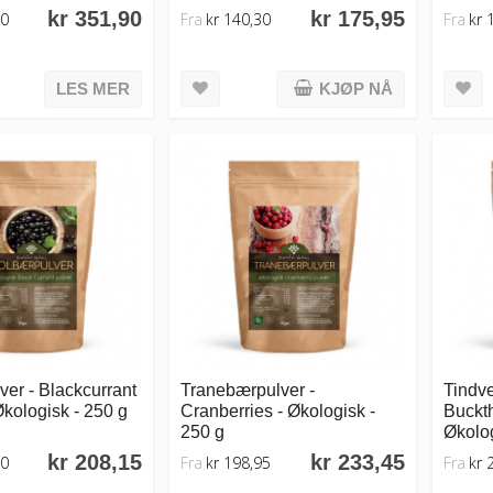
kr 351,90
kr 175,95
00
Fra
kr 140,30
Fra
kr 
LES MER
KJØP NÅ
er - Blackcurrant
Tranebærpulver -
Tindve
kologisk - 250 g
Cranberries - Økologisk -
Buckt
250 g
Økolog
kr 208,15
kr 233,45
10
Fra
kr 198,95
Fra
kr 