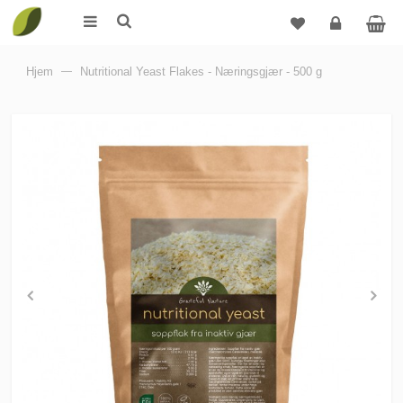
Logg
Hjem
—
Nutritional Yeast Flakes - Næringsgjær - 500 g
inn