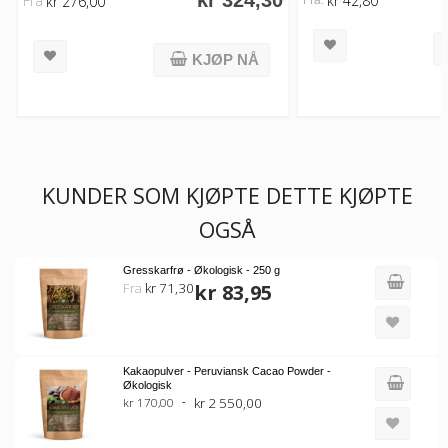
kr 324,30
Fra
kr 42,80
kr 276,00
Fra:
KJØP NÅ
KUNDER SOM KJØPTE DETTE KJØPTE
OGSÅ
Gresskarfrø - Økologisk - 250 g
Fra
kr 71,30
kr 83,95
Kakaopulver - Peruviansk Cacao Powder -
Økologisk
kr 2 550,00
kr 170,00