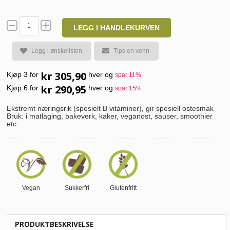
LEGG I HANDLEKURVEN
Legg i ønskelisten
Tips en venn
kr 305,90
Kjøp 3 for
hver og
spar
11
%
kr 290,95
Kjøp 6 for
hver og
spar
15
%
Ekstremt næringsrik (spesielt B vitaminer), gir spesiell ostesmak
Bruk: i matlaging, bakeverk, kaker, veganost, sauser, smoothier
etc.
Vegan
Sukkerfri
Glutenfritt
PRODUKTBESKRIVELSE