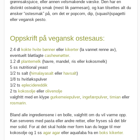
grønnsaksjuice, eller annen velsmakende væske. Den har en
distinkt osteaktig smak (mest lik parmesan), og kan tilsettes alt du
ønsker “ostesmak” på, om det er popcorn, dip, (squash)spagetti
eller vegansk pesto.
Oppskrift på vegansk ostesaus:
2.4 dl
kokte hvite bønner
eller
kikerter
(la vannet renne av),
eventuelt bløtlagte
cashewnøtter
.
1.2 dl
plantemelk
(havre, mandel, ris eller kokosmelk)
5 ss nutritional yeast
1/2 ts salt (
himalayasalt
eller
havsalt
)
1/8 ts hvitløkspulver
1/2 ts
eplecidereddik
2 ts
kokosolje
eller
olivenolje
valgfritt med en klype
gurkemeiepulver
,
ingefærpulver
,
timian
eller
rosmarin.
Bland alle ingrediensene i en bolle, valgfritt om du vil varme opp.
Kan serveres med pasta eller andre retter, eller fryses så det blir
mer solid. For at det skal holde mer form kan du legge til mer
kokosolje og 1 ss
agar agar
eller aquafaba fra en
boks kikerter.