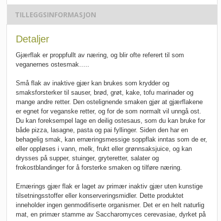
TILLEGGSINFORMASJON
Detaljer
Gjærflak er proppfullt av næring, og blir ofte referert til som
veganernes ostesmak…..
Små flak av inaktive gjær kan brukes som krydder og
smaksforsterker til sauser, brød, grøt, kake, tofu marinader og
mange andre retter. Den ostelignende smaken gjør at gjærflakene
er egnet for veganske retter, og for de som normalt vil unngå ost.
Du kan foreksempel lage en deilig ostesaus, som du kan bruke for
både pizza, lasagne, pasta og pai fyllinger. Siden den har en
behagelig smak, kan ernæringsmessige soppflak inntas som de er,
eller oppløses i vann, melk, frukt eller grønnsaksjuice, og kan
drysses på supper, stuinger, gryteretter, salater og
frokostblandinger for å forsterke smaken og tilføre næring.
Ernærings gjær flak er laget av primær inaktiv gjær uten kunstige
tilsetningsstoffer eller konserveringsmidler. Dette produktet
inneholder ingen genmodifiserte organismer. Det er en helt naturlig
mat, en primær stamme av Saccharomyces cerevasiae, dyrket på