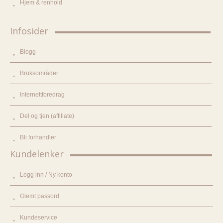
Hjem & renhold
Infosider
Blogg
Bruksområder
Internettforedrag
Del og tjen (affiliate)
Bli forhandler
Kundelenker
Logg inn / Ny konto
Glemt passord
Kundeservice