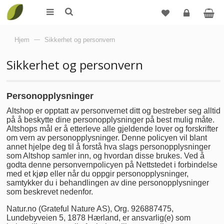
Logg
Hjem
—
Sikkerhet og personvern
inn
Sikkerhet og personvern
Personopplysninger
Altshop er opptatt av personvernet ditt og bestreber seg alltid
på å beskytte dine personopplysninger på best mulig måte.
Altshops mål er å etterleve alle gjeldende lover og forskrifter
om vern av personopplysninger. Denne policyen vil blant
annet hjelpe deg til å forstå hva slags personopplysninger
som Altshop samler inn, og hvordan disse brukes. Ved å
godta denne personvernpolicyen på Nettstedet i forbindelse
med et kjøp eller når du oppgir personopplysninger,
samtykker du i behandlingen av dine personopplysninger
som beskrevet nedenfor.
Natur.no (Grateful Nature AS),
Org. 926887475
,
Lundebyveien 5, 1878 Hærland,
er ansvarlig(e) som