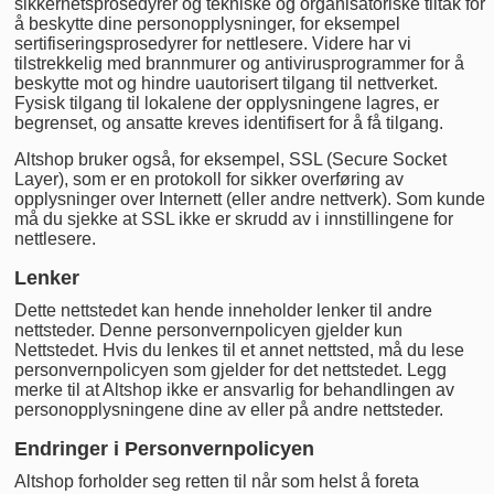
sikkerhetsprosedyrer og tekniske og organisatoriske tiltak for
å beskytte dine personopplysninger, for eksempel
sertifiseringsprosedyrer for nettlesere. Videre har vi
tilstrekkelig med brannmurer og antivirusprogrammer for å
beskytte mot og hindre uautorisert tilgang til nettverket.
Fysisk tilgang til lokalene der opplysningene lagres, er
begrenset, og ansatte kreves identifisert for å få tilgang.
Altshop bruker også, for eksempel, SSL (Secure Socket
Layer), som er en protokoll for sikker overføring av
opplysninger over Internett (eller andre nettverk). Som kunde
må du sjekke at SSL ikke er skrudd av i innstillingene for
nettlesere.
Lenker
Dette nettstedet kan hende inneholder lenker til andre
nettsteder. Denne personvernpolicyen gjelder kun
Nettstedet. Hvis du lenkes til et annet nettsted, må du lese
personvernpolicyen som gjelder for det nettstedet. Legg
merke til at Altshop ikke er ansvarlig for behandlingen av
personopplysningene dine av eller på andre nettsteder.
Endringer i Personvernpolicyen
Altshop forholder seg retten til når som helst å foreta