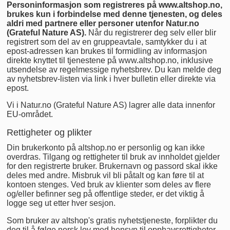
Personinformasjon som registreres på www.altshop.no,
brukes kun i forbindelse med denne tjenesten, og deles
aldri med partnere eller personer utenfor Natur.no
(Grateful Nature AS).
Når du registrerer deg selv eller blir
registrert som del av en gruppeavtale, samtykker du i at
epost-adressen kan brukes til formidling av informasjon
direkte knyttet til tjenestene på www.altshop.no, inklusive
utsendelse av regelmessige nyhetsbrev. Du kan melde deg
av nyhetsbrev-listen via link i hver bulletin eller direkte via
epost.
Vi i Natur.no (Grateful Nature AS) lagrer alle data innenfor
EU-området.
Rettigheter og plikter
Din brukerkonto på altshop.no er personlig og kan ikke
overdras. Tilgang og rettigheter til bruk av innholdet gjelder
for den registrerte bruker. Brukernavn og passord skal ikke
deles med andre. Misbruk vil bli påtalt og kan føre til at
kontoen stenges. Ved bruk av klienter som deles av flere
og/eller befinner seg på offentlige steder, er det viktig å
logge seg ut etter hver sesjon.
Som bruker av altshop's gratis nyhetstjeneste, forplikter du
deg til å følge norsk lov med hensyn til opphavsrettigheter