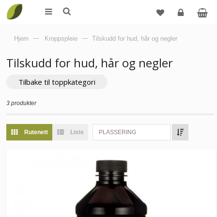
Logg
Hjem
—
Kroppspleie
—
Tilskudd for hud, hår og negler
inn
Tilskudd for hud, hår og negler
Tilbake til toppkategori
3 produkter
Rutenett
Liste
PLASSERING