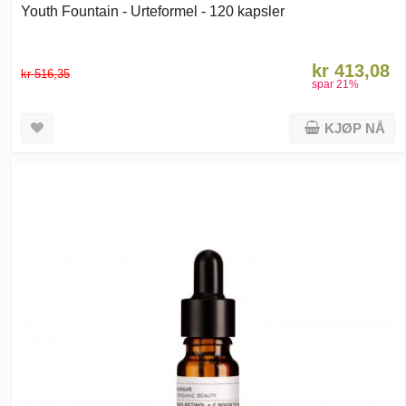
Youth Fountain - Urteformel - 120 kapsler
kr 413,08
kr 516,35
spar
21
%
KJØP NÅ