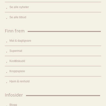
Se alle nyheter
Se alle tilbud
Finn frem
Mat & dagligvare
Supermat
Kosttilskudd
Kroppspleie
Hjem & renhold
Infosider
Blogg