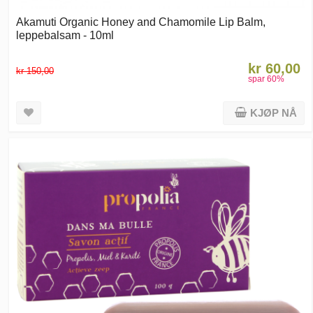
Akamuti Organic Honey and Chamomile Lip Balm,
leppebalsam - 10ml
kr 60,00
kr 150,00
spar
60
%
KJØP NÅ