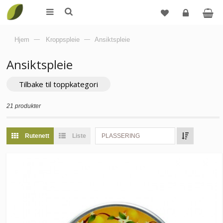
Logg
Hjem
—
Kroppspleie
—
Ansiktspleie
inn
Ansiktspleie
Tilbake til toppkategori
21 produkter
Rutenett
Liste
PLASSERING