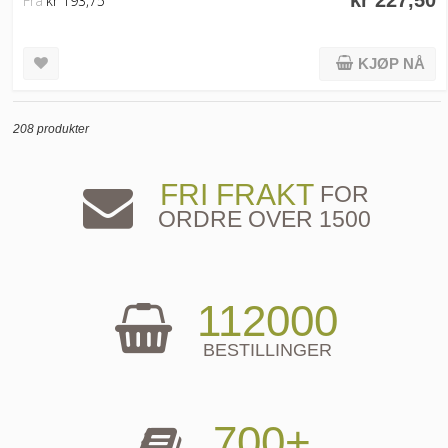
kr 227,50
Fra
kr 193,75
KJØP NÅ
208 produkter
FRI FRAKT
FOR
ORDRE OVER 1500
112000
BESTILLINGER
700+