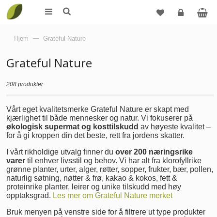
Logg
Hjem
—
Grateful Nature
inn
Grateful Nature
208 produkter
Vårt eget kvalitetsmerke Grateful Nature er skapt med
kjærlighet til både mennesker og natur. Vi fokuserer på
økologisk supermat og kosttilskudd
av høyeste kvalitet –
for å gi kroppen din det beste, rett fra jordens skatter.
I vårt rikholdige utvalg finner du
over 200 næringsrike
varer
til enhver livsstil og behov. Vi har alt fra klorofyllrike
grønne planter, urter, alger, røtter, sopper, frukter, bær, pollen,
naturlig søtning, nøtter & frø, kakao & kokos, fett &
proteinrike planter, leirer og unike tilskudd med høy
opptaksgrad.
Les mer om Grateful Nature merket
Bruk menyen på venstre side for å filtrere ut type produkter