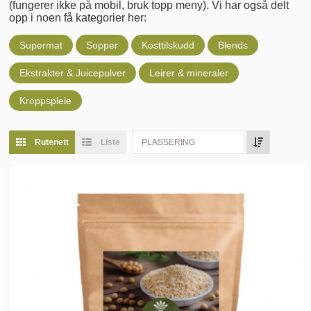
(fungerer ikke på mobil, bruk topp meny). Vi har også delt
opp i noen få kategorier her:
Supermat
Sopper
Kosttilskudd
Blends
Ekstrakter & Juicepulver
Leirer & mineraler
Kroppspleie
Rutenett
Liste
PLASSERING