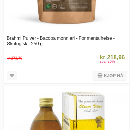
Brahmi Pulver - Bacopa monnieri - For mentalhelse -
Økologisk - 250 g
kr 218,96
kr 273,70
spar
20
%
KJØP NÅ