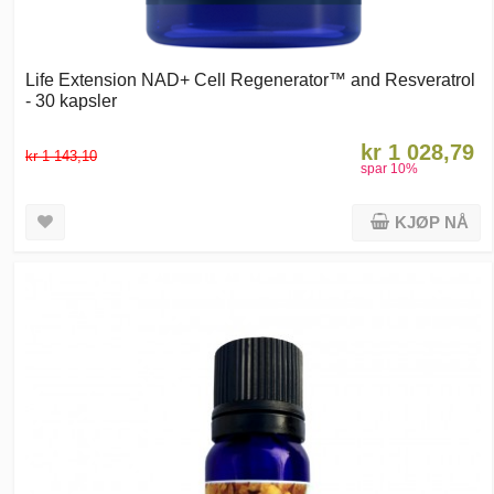
Life Extension NAD+ Cell Regenerator™ and Resveratrol
- 30 kapsler
kr 1 028,79
kr 1 143,10
spar
10
%
KJØP NÅ