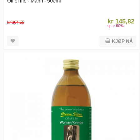
Oil of life - Mann - 500ml
kr 145,82
kr 364,55
spar
60
%
KJØP NÅ