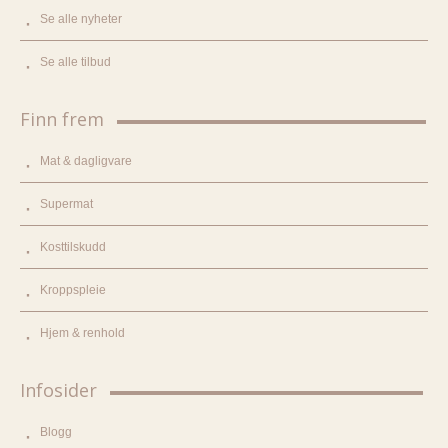
Se alle nyheter
Se alle tilbud
Finn frem
Mat & dagligvare
Supermat
Kosttilskudd
Kroppspleie
Hjem & renhold
Infosider
Blogg