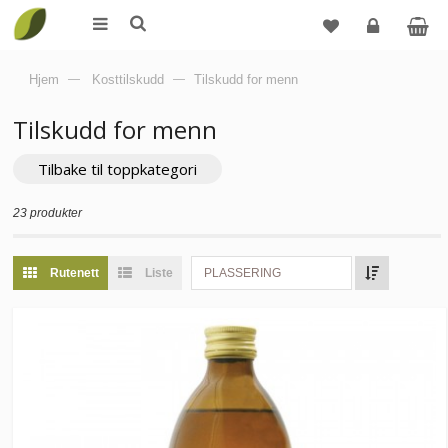
Logg
Hjem
—
Kosttilskudd
—
Tilskudd for menn
inn
Tilskudd for menn
Tilbake til toppkategori
23 produkter
Rutenett
Liste
PLASSERING