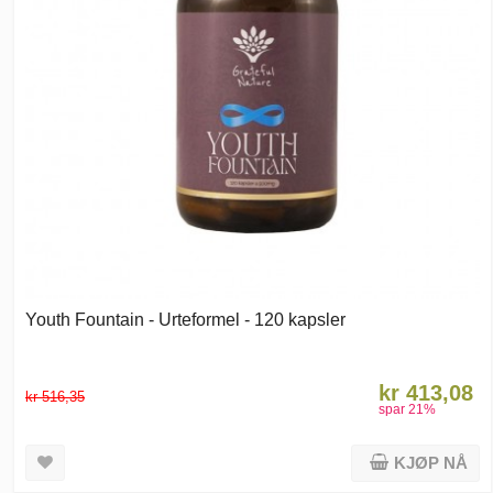
Youth Fountain - Urteformel - 120 kapsler
kr 413,08
kr 516,35
spar
21
%
KJØP NÅ