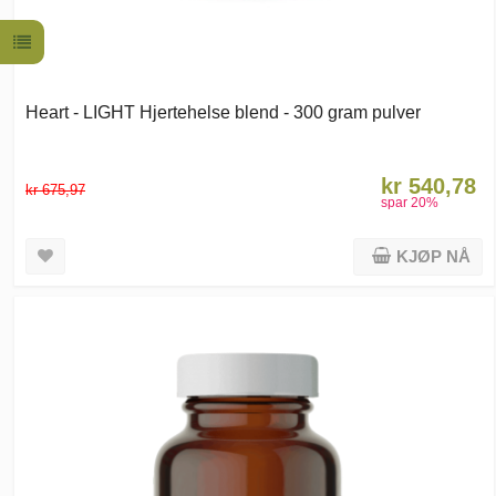
Heart - LIGHT Hjertehelse blend - 300 gram pulver
kr 540,78
kr 675,97
spar
20
%
KJØP NÅ