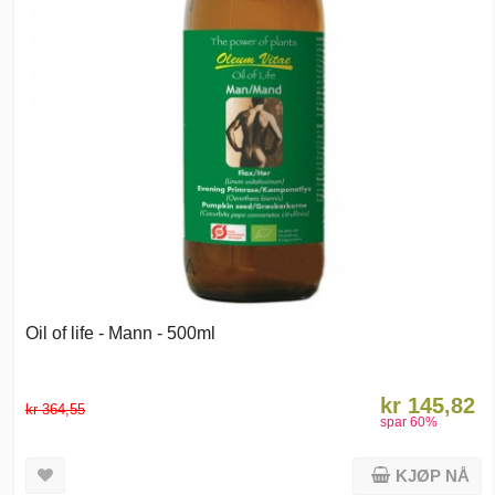
Oil of life - Mann - 500ml
kr 145,82
kr 364,55
spar
60
%
KJØP NÅ