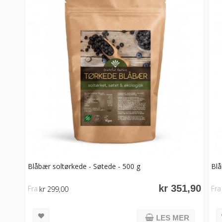
Blåbær soltørkede - Søtede - 500 g
Blå
kr 351,90
Fra
Fra
kr 299,00
LES MER