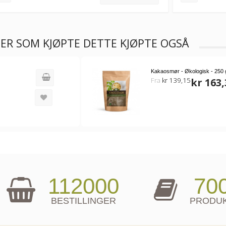
ER SOM KJØPTE DETTE KJØPTE OGSÅ
Kakaosmør - Økologisk - 250 
Fra
kr 139,15
kr 163,
112000
70
BESTILLINGER
PRODU