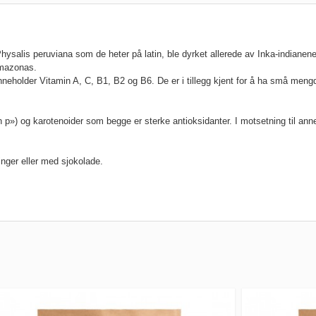
ysalis peruviana som de heter på latin, ble dyrket allerede av Inka-indianen
Amazonas.
neholder Vitamin A, C, B1, B2 og B6. De er i tillegg kjent for å ha små mengd
in p») og karotenoider som begge er sterke antioksidanter. I motsetning til an
inger eller med sjokolade.