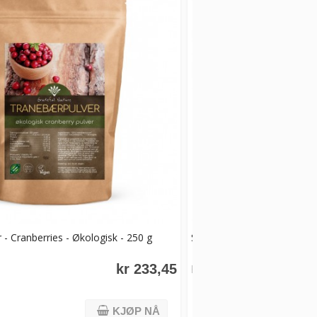
- Cranberries - Økologisk - 250 g
Soltørket tomat, halvdelte 
kr 233,45
Fra
kr 63,25
KJØP NÅ