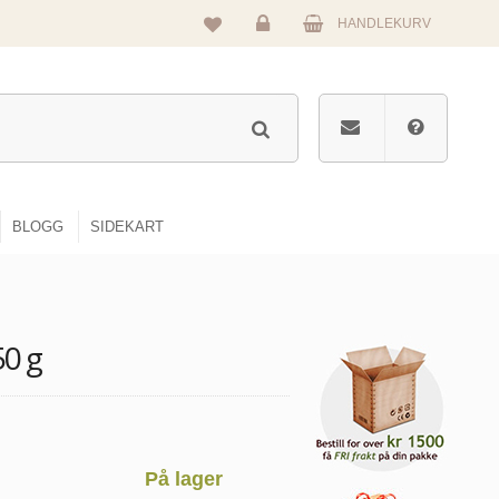
HANDLEKURV
Logg
inn
BLOGG
SIDEKART
50 g
På lager