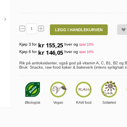
LEGG I HANDLEKURVEN
kr 155,25
Kjøp 3 for
hver og
spar
10
%
kr 146,05
Kjøp 6 for
hver og
spar
16
%
Rik på antioksidanter, også god på vitamin A, C, B1, B2 og 
Bruk: Snacks, raw food kaker & bakeverk (intens syrlig/søt 
Økologisk
Vegan
RAW food
Soltørket