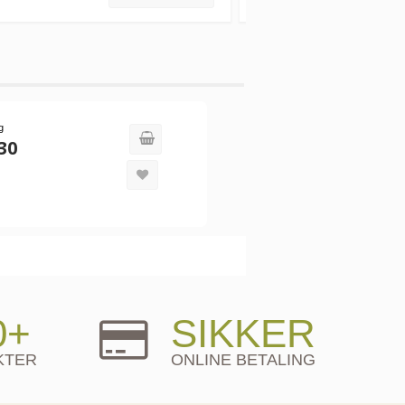
g
30
0+
SIKKER
KTER
ONLINE BETALING