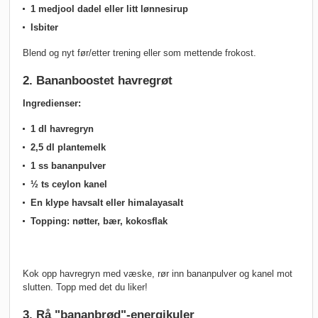
1 medjool dadel eller litt lønnesirup
Isbiter
Blend og nyt før/etter trening eller som mettende frokost.
2. Bananboostet havregrøt
Ingredienser:
1 dl havregryn
2,5 dl plantemelk
1 ss bananpulver
½ ts ceylon kanel
En klype havsalt eller himalayasalt
Topping: nøtter, bær, kokosflak
Kok opp havregryn med væske, rør inn bananpulver og kanel mot
slutten. Topp med det du liker!
3. Rå "bananbrød"-energikuler