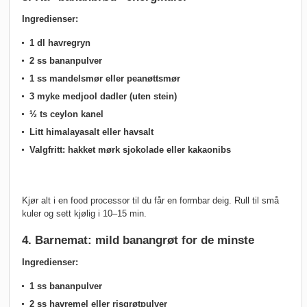
Ingredienser:
1 dl havregryn
2 ss bananpulver
1 ss mandelsmør eller peanøttsmør
3 myke medjool dadler (uten stein)
½ ts ceylon kanel
Litt himalayasalt eller havsalt
Valgfritt: hakket mørk sjokolade eller kakaonibs
Kjør alt i en food processor til du får en formbar deig. Rull til små
kuler og sett kjølig i 10–15 min.
4. Barnemat: mild banangrøt for de minste
Ingredienser:
1 ss bananpulver
2 ss havremel eller risgrøtpulver