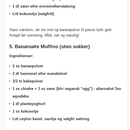
1 dl vann eller morsmelkerstatning
Litt kokosolje (valgfritt)
Varm væsken, rør inn mel og bananpulver til passe tykk grøt.
Avkjøl før servering. Mild, søt og naturlig!
5. Banansøte Muffins (uten sukker)
Ingredienser:
2 ss bananpulver
2 dl havremel eller mandelmel
1/2 ts bakepulver
1 ss chiafrø + 3 ss vann (blir vegansk “egg”) - alternativt 3ss
aquafaba
1 dl planteyoghurt
1 ss kokosolje
Litt ceylon kanel, vanilje og valgfri søtning