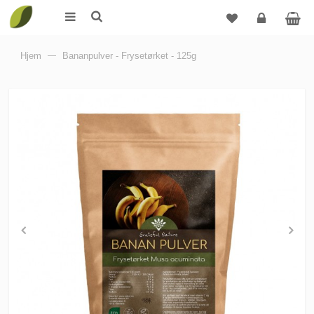
Logg
Hjem
—
Bananpulver - Frysetørket - 125g
inn