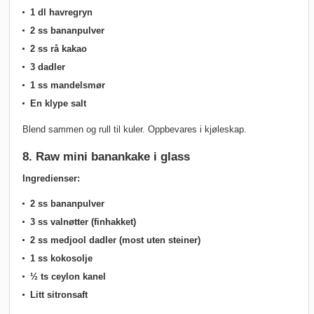
1 dl havregryn
2 ss bananpulver
2 ss rå kakao
3 dadler
1 ss mandelsmør
En klype salt
Blend sammen og rull til kuler. Oppbevares i kjøleskap.
8. Raw mini banankake i glass
Ingredienser:
2 ss bananpulver
3 ss valnøtter (finhakket)
2 ss medjool dadler (most uten steiner)
1 ss kokosolje
½ ts ceylon kanel
Litt sitronsaft