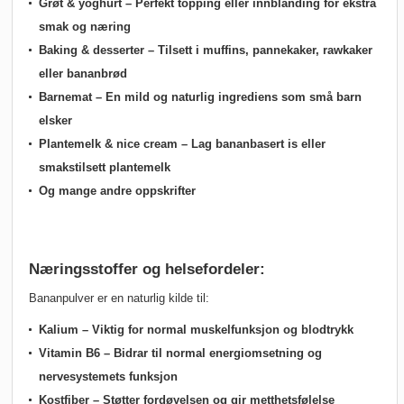
Grøt & yoghurt
– Perfekt topping eller innblanding for ekstra
smak og næring
Baking & desserter
– Tilsett i muffins, pannekaker, rawkaker
eller bananbrød
Barnemat
– En mild og naturlig ingrediens som små barn
elsker
Plantemelk & nice cream
– Lag bananbasert is eller
smakstilsett plantemelk
Og mange andre oppskrifter
Næringsstoffer og helsefordeler:
Bananpulver er en naturlig kilde til:
Kalium
– Viktig for normal muskelfunksjon og blodtrykk
Vitamin B6
– Bidrar til normal energiomsetning og
nervesystemets funksjon
Kostfiber
– Støtter fordøyelsen og gir metthetsfølelse