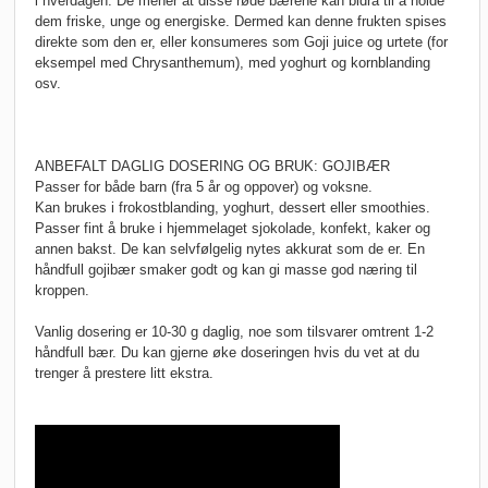
i hverdagen. De mener at disse røde bærene kan bidra til å holde
dem friske, unge og energiske. Dermed kan denne frukten spises
direkte som den er, eller konsumeres som Goji juice og urtete (for
eksempel med Chrysanthemum), med yoghurt og kornblanding
osv.
ANBEFALT DAGLIG DOSERING OG BRUK: GOJIBÆR
Passer for både barn (fra 5 år og oppover) og voksne.
Kan brukes i frokostblanding, yoghurt, dessert eller smoothies.
Passer fint å bruke i hjemmelaget sjokolade, konfekt, kaker og
annen bakst. De kan selvfølgelig nytes akkurat som de er. En
håndfull gojibær smaker godt og kan gi masse god næring til
kroppen.
Vanlig dosering er 10-30 g daglig, noe som tilsvarer omtrent 1-2
håndfull bær. Du kan gjerne øke doseringen hvis du vet at du
trenger å prestere litt ekstra.