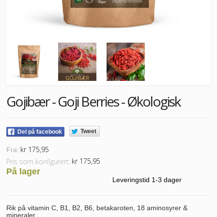
Gojibær - Goji Berries - Økologisk
Tweet
Del på facebook
kr 175,95
Fra:
kr 175,95
Pris som konfigurert:
På lager
Leveringstid 1-3 dager
Rik på vitamin C, B1, B2, B6, betakaroten, 18 aminosyrer &
mineraler