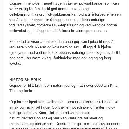
Gojibær inneholder meget høye nivåer av polysakkarider som kan
være viktig for å bidra til god immunfunksjon og
cellekommunikasjon. Polysakkarider kan bidra til å forbedre helsen
ved å hjelpe mennesker å bygge opp igjen deres naturlige
forsvarssystem, forbedre DNA-reparasjon og vedlike­holde normal
cellevekst og i tillegg bidra til å forsinke aldringsprosessen.
Flere studier viser at antioksidantene i goji kan hjelpe til med å
redusere blodsukkeret og kolesterolnivået, i tillegg til å hjelpe
hypofysen med å stimulere kroppens naturlige produksjon av HGH,
noe som kan være viktig i forbindelse med anti-aging og lang
levetid.
HISTORISK BRUK
Gojibær er blitt brukt som naturmidel og mat i over 6000 år i Kina,
Tibet og India.
Goji bær er kjent som wolfberries, som er en tørket frukt med søt
smak og mørk rød farge. Gojibær er hovedsakelig fra den nord-
vestlige delen av Kina. Det er antatt av kinesisk
naturmideltradisjon at Gojibær kan være bra for lever og
nyrekanaler og beriker yin. Dessuten er goji bær brukt av kinesere