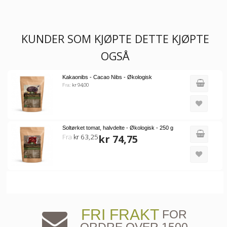
KUNDER SOM KJØPTE DETTE KJØPTE
OGSÅ
Kakaonibs - Cacao Nibs - Økologisk
kr 94,00
Fra:
Soltørket tomat, halvdelte - Økologisk - 250 g
Fra
kr 63,25
kr 74,75
FRI FRAKT
FOR
ORDRE OVER 1500