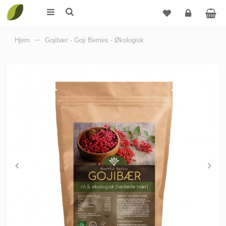
Logg
Hjem
—
Gojibær - Goji Berries - Økologisk
inn