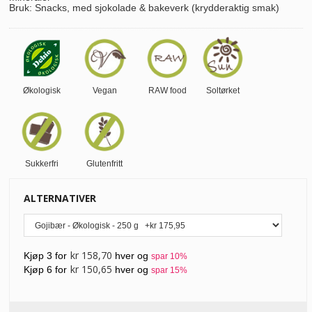
Bruk: Snacks, med sjokolade & bakeverk (krydderaktig smak)
Økologisk
Vegan
RAW food
Soltørket
Sukkerfri
Glutenfritt
ALTERNATIVER
kr 158,70
Kjøp 3 for
hver og
spar
10
%
kr 150,65
Kjøp 6 for
hver og
spar
15
%