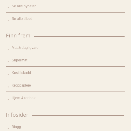
Se alle nyheter
Se alle tilbud
Finn frem
Mat & dagligvare
Supermat
Kosttilskudd
Kroppspleie
Hjem & renhold
Infosider
Blogg