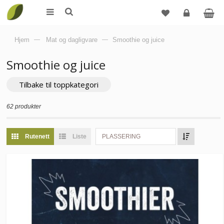
Logg
Hjem
—
Mat og dagligvare
—
Smoothie og juice
inn
Smoothie og juice
Tilbake til toppkategori
62 produkter
Rutenett
Liste
PLASSERING