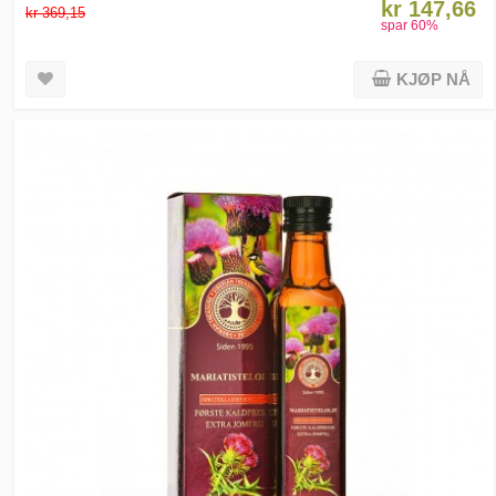
kr 147,66
kr 369,15
spar
60
%
KJØP NÅ