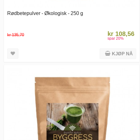
Rødbetepulver - Økologisk - 250 g
kr 108,56
kr 135,70
spar
20
%
KJØP NÅ