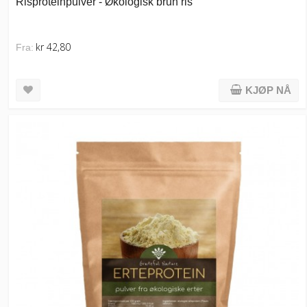
Risproteinpulver - Økologisk brun ris
kr 42,80
Fra:
KJØP NÅ