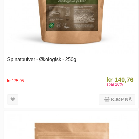
Spinatpulver - Økologisk - 250g
kr 140,76
kr 175,95
spar
20
%
KJØP NÅ