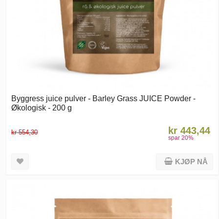
Byggress juice pulver - Barley Grass JUICE Powder -
Økologisk - 200 g
kr 443,44
kr 554,30
spar
20
%
KJØP NÅ