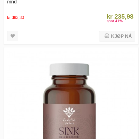
mnd
kr 235,98
kr 393,30
spar
41
%
KJØP NÅ