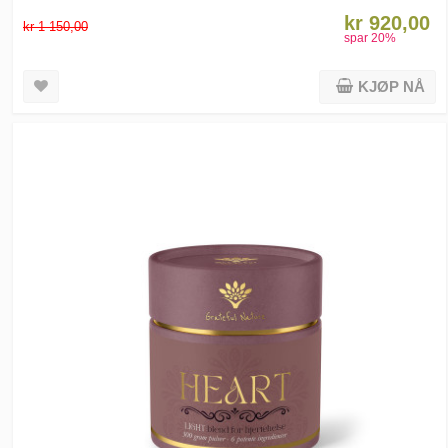
kr 920,00
kr 1 150,00
spar
20
%
KJØP NÅ