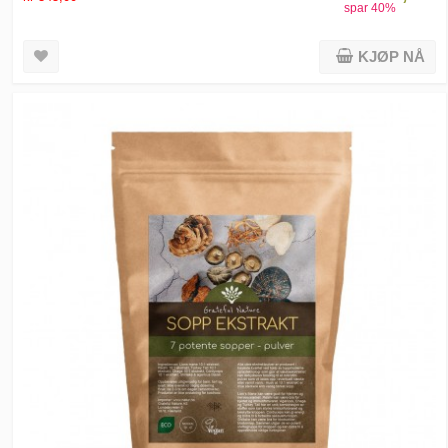
spar
40
%
KJØP NÅ