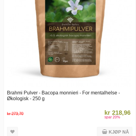
Brahmi Pulver - Bacopa monnieri - For mentalhelse -
Økologisk - 250 g
kr 218,96
kr 273,70
spar
20
%
KJØP NÅ