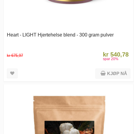
Heart - LIGHT Hjertehelse blend - 300 gram pulver
kr 540,78
kr 675,97
spar
20
%
KJØP NÅ