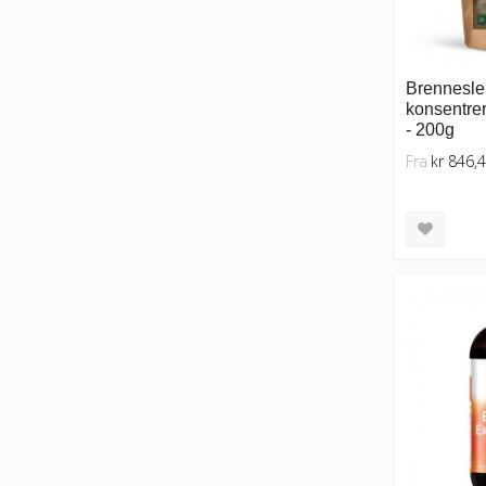
Brennesle 
konsentrer
- 200g
Fra
kr 846,