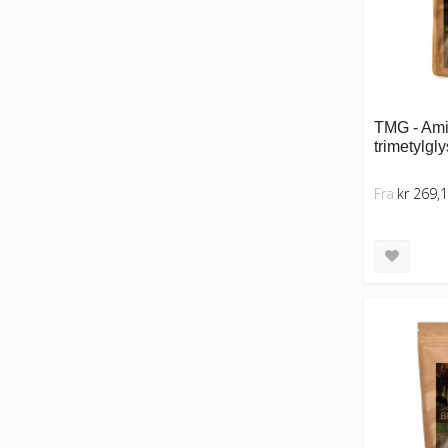
TMG - Ami
trimetylgly
Fra
kr 269,