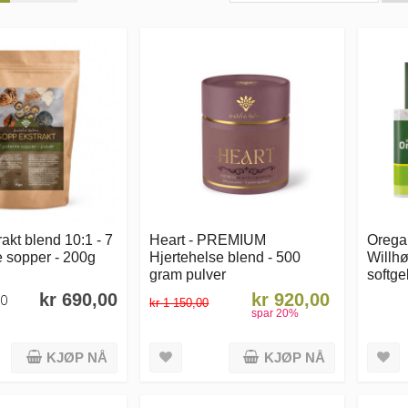
akt blend 10:1 - 7
Heart - PREMIUM
Orega
ge sopper - 200g
Hjertehelse blend - 500
Willhø
gram pulver
softge
kr 690,00
kr 920,00
50
kr 1 150,00
spar
20
%
KJØP NÅ
KJØP NÅ