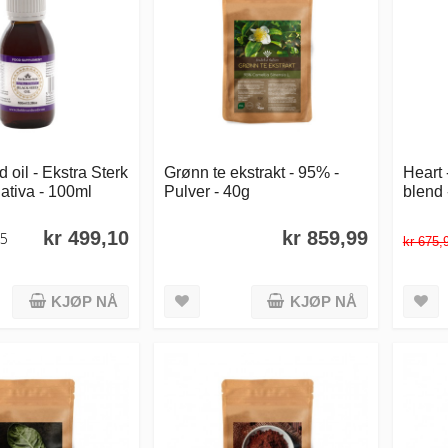
 oil - Ekstra Sterk
Grønn te ekstrakt - 95% -
Heart 
Sativa - 100ml
Pulver - 40g
blend 
kr 499,10
kr 859,99
35
kr 675,
KJØP NÅ
KJØP NÅ