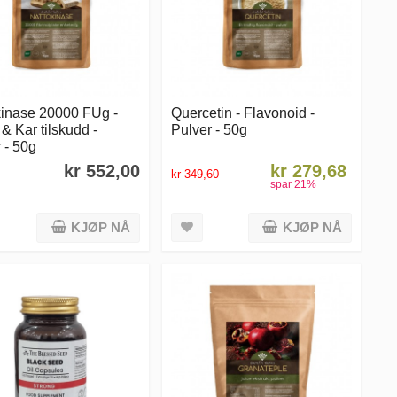
kinase 20000 FUg -
Quercetin - Flavonoid -
 & Kar tilskudd -
Pulver - 50g
 - 50g
kr 552,00
kr 279,68
kr 349,60
spar
21
%
KJØP NÅ
KJØP NÅ