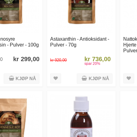
nosyre
Astaxanthin - Antioksidant -
Natto
sin - Pulver - 100g
Pulver - 70g
Hjerte
Pulver
kr 299,00
kr 736,00
10
kr 920,00
spar
20
%
KJØP NÅ
KJØP NÅ