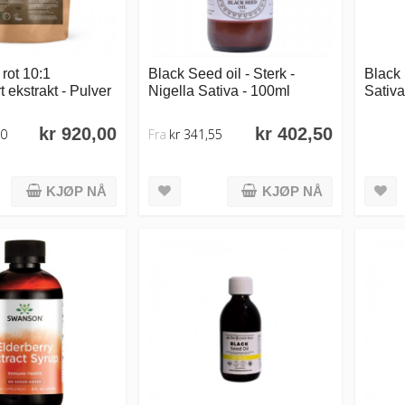
rot 10:1
Black Seed oil - Sterk -
Black 
t ekstrakt - Pulver
Nigella Sativa - 100ml
Sativa
kr 920,00
kr 402,50
40
Fra
kr 341,55
KJØP NÅ
KJØP NÅ