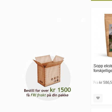
Sopp ekstr
forskjelli
Fra
kr 586,