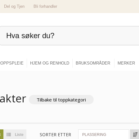
Del og Tjen
Bli forhandler
OPPSPLEIE
HJEM OG RENHOLD
BRUKSOMRÅDER
MERKER
rakter
Tilbake til toppkategori
SORTER ETTER
t
Liste
PLASSERING