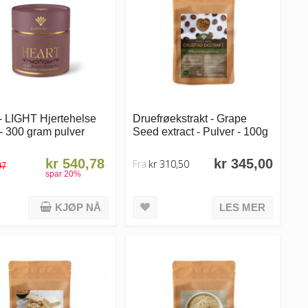
- LIGHT Hjertehelse
Druefrøekstrakt - Grape
- 300 gram pulver
Seed extract - Pulver - 100g
kr 540,78
kr 345,00
Fra
kr 310,50
97
spar
20
%
KJØP NÅ
LES MER