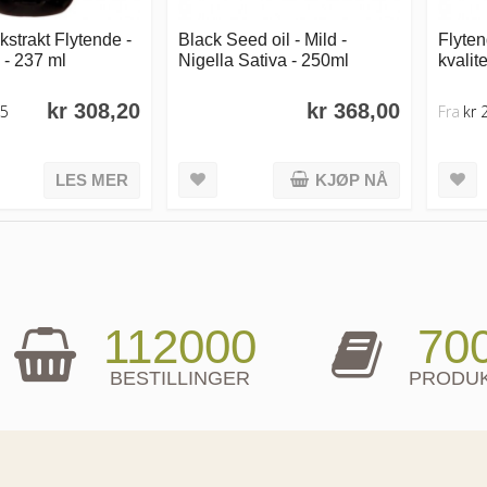
strakt Flytende -
Black Seed oil - Mild -
Flyten
 - 237 ml
Nigella Sativa - 250ml
kvalit
kr 308,20
kr 368,00
25
Fra
kr 
LES MER
KJØP NÅ
112000
70
BESTILLINGER
PRODU