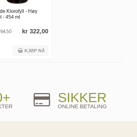
de Klorofyll - Høy
et - 454 ml
kr 322,00
264,50
KJØP NÅ
0+
SIKKER
KTER
ONLINE BETALING