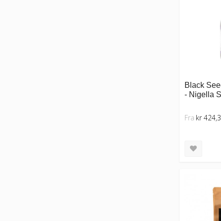
Black Seed
- Nigella 
Fra
kr 424,