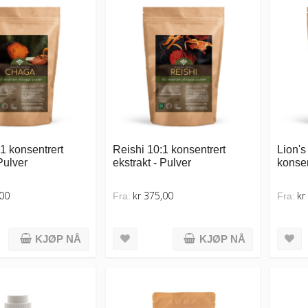
1 konsentrert
Reishi 10:1 konsentrert
Lion'
Pulver
ekstrakt - Pulver
konsen
,00
kr 375,00
kr
Fra:
Fra:
KJØP NÅ
KJØP NÅ