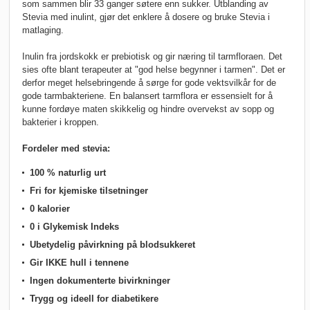
som sammen blir 33 ganger søtere enn sukker. Utblanding av
Stevia med inulint, gjør det enklere å dosere og bruke Stevia i
matlaging.
Inulin fra jordskokk er prebiotisk og gir næring til tarmfloraen. Det
sies ofte blant terapeuter at "god helse begynner i tarmen". Det er
derfor meget helsebringende å sørge for gode vektsvilkår for de
gode tarmbakteriene. En balansert tarmflora er essensielt for å
kunne fordøye maten skikkelig og hindre overvekst av sopp og
bakterier i kroppen.
Fordeler med stevia:
100 % naturlig urt
Fri for kjemiske tilsetninger
0 kalorier
0 i Glykemisk Indeks
Ubetydelig påvirkning på blodsukkeret
Gir IKKE hull i tennene
Ingen dokumenterte bivirkninger
Trygg og ideell for diabetikere