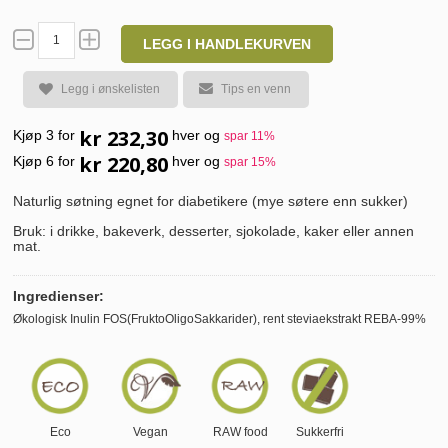
LEGG I HANDLEKURVEN
Legg i ønskelisten
Tips en venn
kr 232,30
Kjøp 3 for
hver og
spar
11
%
kr 220,80
Kjøp 6 for
hver og
spar
15
%
Naturlig søtning egnet for diabetikere (mye søtere enn sukker)
Bruk: i drikke, bakeverk, desserter, sjokolade, kaker eller annen
mat.
Ingredienser:
Økologisk Inulin FOS(FruktoOligoSakkarider), rent steviaekstrakt REBA-99%
Eco
Vegan
RAW food
Sukkerfri