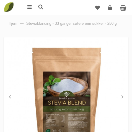
Logg
Hjem
—
Steviablanding - 33 ganger søtere enn sukker - 250 g
inn