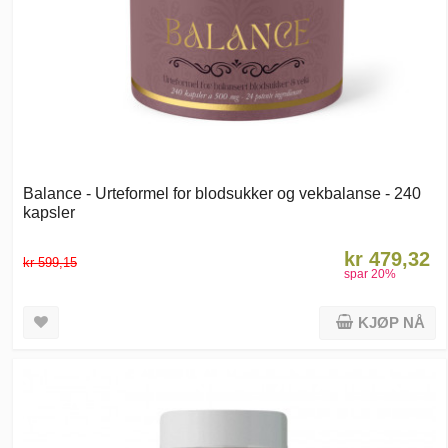
Balance - Urteformel for blodsukker og vekbalanse - 240
kapsler
kr 479,32
kr 599,15
spar
20
%
KJØP NÅ