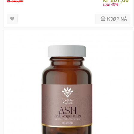
kr 207,00
kr 345,00
spar
40
%
KJØP NÅ