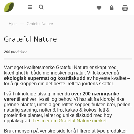
Logg
Hjem
—
Grateful Nature
inn
Grateful Nature
208 produkter
Vårt eget kvalitetsmerke Grateful Nature er skapt med
kjærlighet til både mennesker og natur. Vi fokuserer på
økologisk supermat og kosttilskudd
av høyeste kvalitet –
for å gi kroppen din det beste, rett fra jordens skatter.
I vårt rikholdige utvalg finner du
over 200 næringsrike
varer
til enhver livsstil og behov. Vi har alt fra klorofyllrike
grønne planter, urter, alger, røtter, sopper, frukter, bær, pollen,
naturlig søtning, nøtter & frø, kakao & kokos, fett &
proteinrike planter, leirer og unike tilskudd med høy
opptaksgrad.
Les mer om Grateful Nature merket
Bruk menyen på venstre side for å filtrere ut type produkter