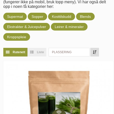
(fungerer ikke på mobil, bruk topp meny). Vi har også delt
opp i noen få kategorier her:
Supermat
Sopper
Kosttilskudd
Blends
Ekstrakter & Juicepulver
Leirer & mineraler
Kroppspleie
Rutenett
Liste
PLASSERING