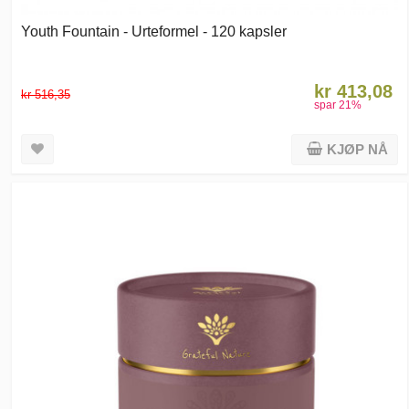
Youth Fountain - Urteformel - 120 kapsler
kr 413,08
kr 516,35
spar
21
%
KJØP NÅ