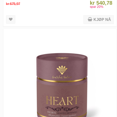
kr 540,78
kr 675,97
spar
20
%
KJØP NÅ