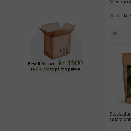
Næringsrik
kr 
Starter:
Steviablan
søtere enn