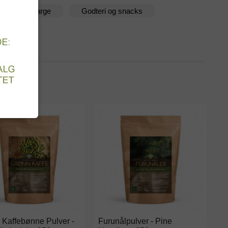
aturlig Matfarge
Godteri og snacks
t
 Kaffebønne Pulver -
Furunålpulver - Pine