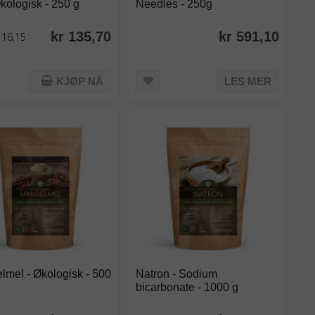
kologisk - 250 g
Needles - 250g
kr 135,70
kr 591,10
116,15
KJØP NÅ
LES MER
mel - Økologisk - 500
Natron - Sodium
bicarbonate - 1000 g