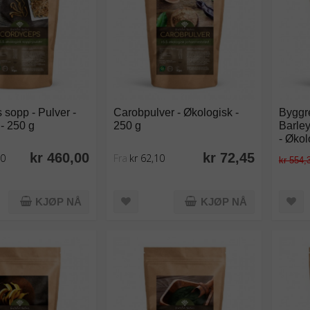
sopp - Pulver -
Carobpulver - Økologisk -
Byggre
- 250 g
250 g
Barle
- Økol
kr 460,00
kr 72,45
00
Fra
kr 62,10
kr 554,
KJØP NÅ
KJØP NÅ