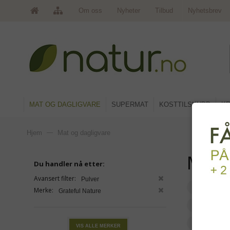
Om oss
Nyheter
Tilbud
Nyhetsbrev
MAT OG DAGLIGVARE
SUPERMAT
KOSTTILSKUDD
KR
Hjem
—
Mat og dagligvare
Mat 
Du handler nå etter:
Avansert filter:
Pulver
Frokost, 
Merke:
Grateful Nature
Mel, brø
Ris og p
VIS ALLE MERKER