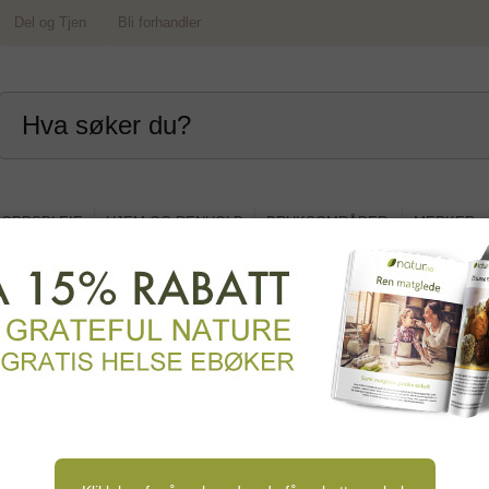
Del og Tjen
Bli forhandler
OPPSPLEIE
HJEM OG RENHOLD
BRUKSOMRÅDER
MERKER
og dagligvare
grøt og musli
Pålegg og syltetøy
Middag og tilbehør
d og bakevarer
Sauser og dressing
Matoljer og fett
asta
Nøtter og frø
Bær og tørket frukt
Sopp 