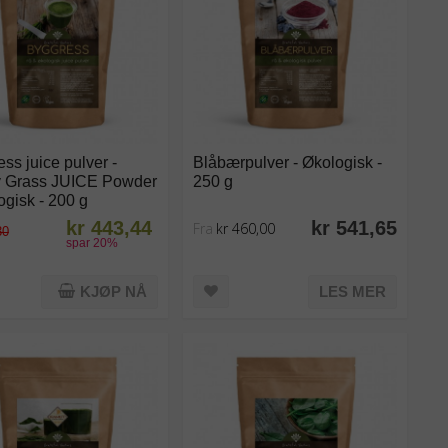
ss juice pulver -
Blåbærpulver - Økologisk -
y Grass JUICE Powder
250 g
ogisk - 200 g
kr 443,44
kr 541,65
Fra
kr 460,00
30
spar
20
%
KJØP NÅ
LES MER