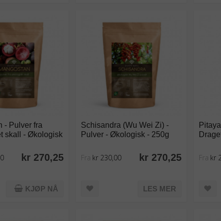
- Pulver fra
Schisandra (Wu Wei Zi) -
Pitaya
t skall - Økologisk
Pulver - Økologisk - 250g
Dragef
kr 270,25
kr 270,25
00
Fra
kr 230,00
Fra
kr 
KJØP NÅ
LES MER