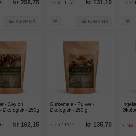
kr 258,75
kr 131,10
80
Fra
kr 111,55
Fra
kr 
KJØP NÅ
KJØP NÅ
er - Ceylon
Gurkemeie - Pulver -
Ingefæ
- Økologisk - 250g
Økologisk - 250 g
Økolog
kr 162,15
kr 135,70
00
Fra
kr 116,15
kr 152,