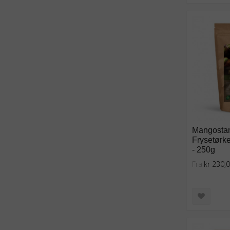
Mangostan 
Frysetørke
- 250g
Fra
kr 230,