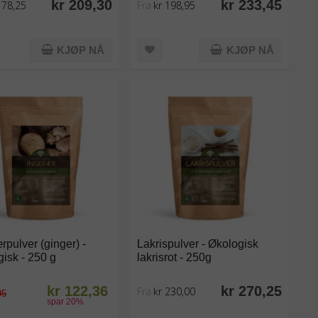
kr 209,30
kr 233,45
178,25
Fra
kr 198,95
KJØP NÅ
KJØP NÅ
rpulver (ginger) -
Lakrispulver - Økologisk
isk - 250 g
lakrisrot - 250g
kr 122,36
kr 270,25
Fra
kr 230,00
95
spar
20
%