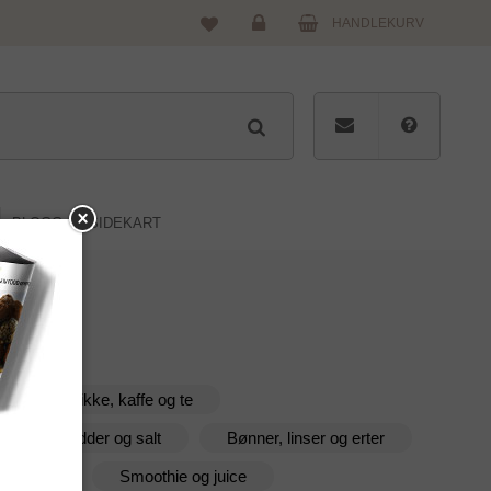
HANDLEKURV
Logg
inn
BLOGG
SIDEKART
Drikke, kaffe og te
Krydder og salt
Bønner, linser og erter
og urter
Smoothie og juice