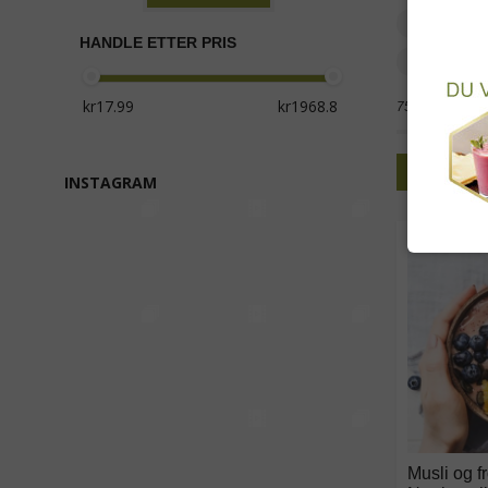
Kokospr
HANDLE ETTER PRIS
Sjokolad
75 produkter
Rutenet
INSTAGRAM
Musli og f