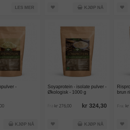
LES MER
KJØP NÅ
npulver -
Soyaprotein - isolate pulver -
Rispro
Økologisk - 1000 g
brun r
kr 324,30
,00
Fra
kr 276,00
kr
Fra:
KJØP NÅ
KJØP NÅ