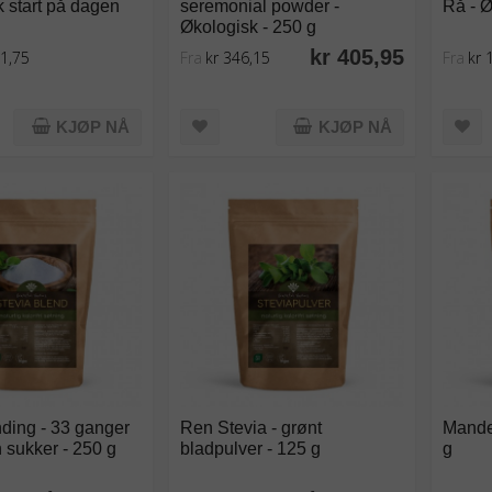
 start på dagen
seremonial powder -
Rå - Ø
Økologisk - 250 g
kr 405,95
51,75
Fra
kr 346,15
Fra
kr 
KJØP NÅ
KJØP NÅ
ding - 33 ganger
Ren Stevia - grønt
Mandel
 sukker - 250 g
bladpulver - 125 g
g