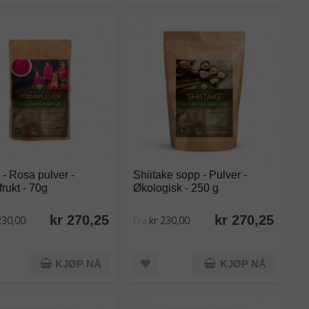
 - Rosa pulver -
Shiitake sopp - Pulver -
rukt - 70g
Økologisk - 250 g
kr 270,25
kr 270,25
230,00
Fra
kr 230,00
KJØP NÅ
KJØP NÅ