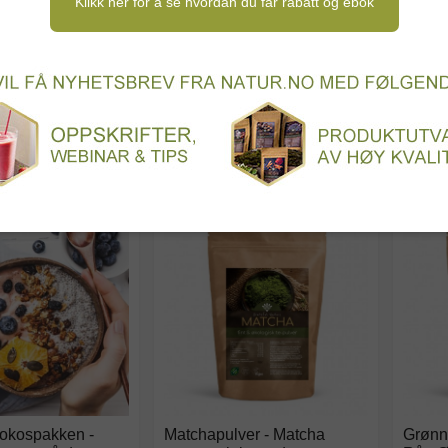
Klikk her for å se hvordan du får rabatt og ebok
odukter
Søtningsmidler
Dessert og kaker
N
eingredienser
Oppskriftsbøker og inspirasjon
Turma
SORTER ETTER
t
Liste
PLASSERING
rokospakken -
Matchapulver - Matcha
Grønn