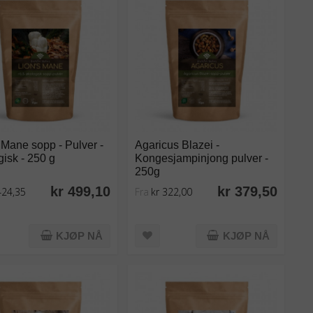
 Mane sopp - Pulver -
Agaricus Blazei -
isk - 250 g
Kongesjampinjong pulver -
250g
kr 499,10
kr 379,50
424,35
Fra
kr 322,00
KJØP NÅ
KJØP NÅ