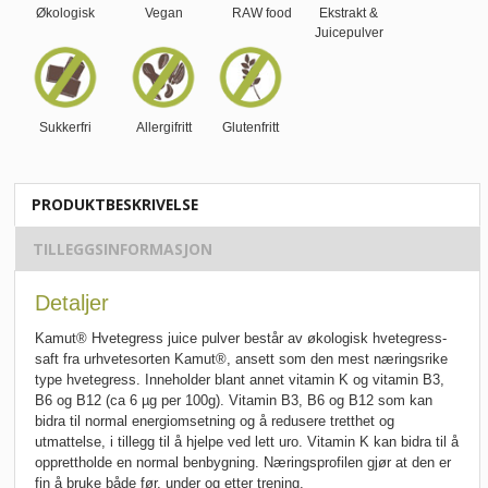
Økologisk
Vegan
RAW food
Ekstrakt &
Juicepulver
Sukkerfri
Allergifritt
Glutenfritt
PRODUKTBESKRIVELSE
TILLEGGSINFORMASJON
Detaljer
Kamut® Hvetegress juice pulver består av økologisk hvetegress-
saft fra urhvetesorten Kamut®, ansett som den mest næringsrike
type hvetegress. Inneholder blant annet vitamin K og vitamin B3,
B6 og B12 (ca 6 µg per 100g). Vitamin B3, B6 og B12 som kan
bidra til normal energiomsetning og å redusere tretthet og
utmattelse, i tillegg til å hjelpe ved lett uro. Vitamin K kan bidra til å
opprettholde en normal benbygning. Næringsprofilen gjør at den er
fin å bruke både før, under og etter trening.