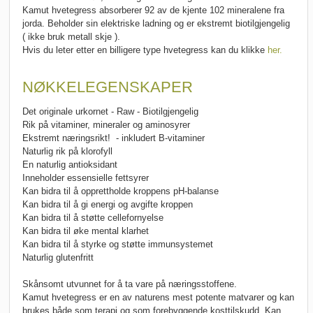
Kamut hvetegress absorberer 92 av de kjente 102 mineralene fra
jorda. Beholder sin elektriske ladning og er ekstremt biotilgjengelig
( ikke bruk metall skje ).
Hvis du leter etter en billigere type hvetegress kan du klikke
her.
NØKKELEGENSKAPER
Det originale urkornet - Raw - Biotilgjengelig
Rik på vitaminer, mineraler og aminosyrer
Ekstremt næringsrikt! - inkludert B-vitaminer
Naturlig rik på klorofyll
En naturlig antioksidant
Inneholder essensielle fettsyrer
Kan bidra til å opprettholde kroppens pH-balanse
Kan bidra til å gi energi og avgifte kroppen
Kan bidra til å støtte cellefornyelse
Kan bidra til øke mental klarhet
Kan bidra til å styrke og støtte immunsystemet
Naturlig glutenfritt
Skånsomt utvunnet for å ta vare på næringsstoffene.
Kamut hvetegress er en av naturens mest potente matvarer og kan
brukes både som terapi og som forebyggende kosttilskudd. Kan