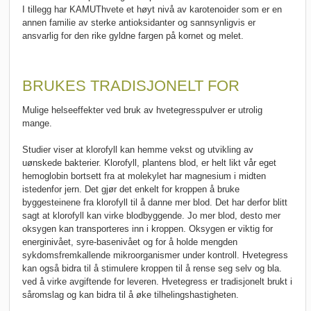
I tillegg har KAMUThvete et høyt nivå av karotenoider som er en
annen familie av sterke antioksidanter og sannsynligvis er
ansvarlig for den rike gyldne fargen på kornet og melet.
BRUKES TRADISJONELT FOR
Mulige helseeffekter ved bruk av hvetegresspulver er utrolig
mange.
Studier viser at klorofyll kan hemme vekst og utvikling av
uønskede bakterier. Klorofyll, plantens blod, er helt likt vår eget
hemoglobin bortsett fra at molekylet har magnesium i midten
istedenfor jern. Det gjør det enkelt for kroppen å bruke
byggesteinene fra klorofyll til å danne mer blod. Det har derfor blitt
sagt at klorofyll kan virke blodbyggende. Jo mer blod, desto mer
oksygen kan transporteres inn i kroppen. Oksygen er viktig for
energinivået, syre-basenivået og for å holde mengden
sykdomsfremkallende mikroorganismer under kontroll. Hvetegress
kan også bidra til å stimulere kroppen til å rense seg selv og bla.
ved å virke avgiftende for leveren. Hvetegress er tradisjonelt brukt i
såromslag og kan bidra til å øke tilhelingshastigheten.