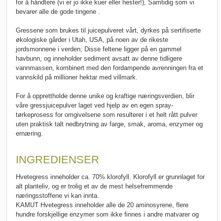
for å håndtere (vi er jo ikke kuer eller hester!), Samtidig som vi
bevarer alle de gode tingene .
Gressene som brukes til juicepulveret vårt, dyrkes på sertifiserte
økologiske gårder i Utah, USA, på noen av de rikeste
jordsmonnene i verden; Disse feltene ligger på en gammel
havbunn, og inneholder sediment avsatt av denne tidligere
vannmassen, kombinert med den fordampende avrenningen fra et
vannskild på millioner hektar med villmark.
For å opprettholde denne unike og kraftige næringsverdien, blir
våre gressjuicepulver laget ved hjelp av en egen spray-
tørkeprosess for omgivelsene som resulterer i et helt rått pulver
uten praktisk talt nedbrytning av farge, smak, aroma, enzymer og
ernæring.
INGREDIENSER
Hvetegress inneholder ca. 70% klorofyll. Klorofyll er grunnlaget for
alt planteliv, og er trolig et av de mest helsefremmende
næringsstoffene vi kan innta.
KAMUT Hvetegress inneholder alle de 20 aminosyrene, flere
hundre forskjellige enzymer som ikke finnes i andre matvarer og