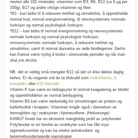
nesten alle 102 mineraler, vitaminer som B3, B6, B12 (ca 6 µg per
100g), B17 og andre viktige vitaminer og fiber.
*B3 - kan bidra til å redusere tretthet og utmattelse, å opprettholde
normal hud, normal energiomsetning, til nervesystemets normale
funksjon og normal psykologisk funksjon.
*B12 – kan bidra til normal energiomsetning og nervesystemets
normale funksjon og normal psykologisk funksjon,
immunsystemets normale funksjon, å redusere tretthet og
utmattelse, samt til normal dannelse av røde blodlegemer. Derfor
kan Kamut være nyttig å bruke i stressende perioder og når man
skal yte ekstra.
NB. det er veldig små mengder B12 så det vil ikke dekke daglig
behov. Er du veganer må du ta tilskudd som
multivitamin
,
b-
kompleks
eller
b12 tilskudd.
Vitamin K kan være en bidragsyter til normal koagulering av blodet
og opprettholdelse av normal benbygning.
Vitamin B6 kan være nødvendig for omsetningen av protein og
karbohydrat i kroppen. Vitaminet inngår også i dannelsen av
hemoglobin og i reaksjoner i hjernecellene. (Helsenorge)
KAMUT hvete har en ekstremt mangfoldig profil av polyfenoler.
Polyfenoler er en familie av molekyler som har fått mye
oppmerksomhet og kan ha sterke antioksidant- og
betennelsesdempende egenskaper.