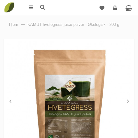
Logg
Hjem
—
KAMUT hvetegress juice pulver - Økologisk - 200 g
inn