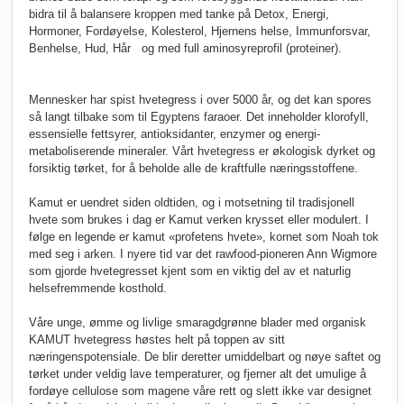
bidra til å balansere kroppen med tanke på Detox, Energi,
Hormoner, Fordøyelse, Kolesterol, Hjernens helse, Immunforsvar,
Benhelse, Hud, Hår og med full aminosyreprofil (proteiner).
Mennesker har spist hvetegress i over 5000 år, og det kan spores
så langt tilbake som til Egyptens faraoer. Det inneholder klorofyll,
essensielle fettsyrer, antioksidanter, enzymer og energi-
metaboliserende mineraler. Vårt hvetegress er økologisk dyrket og
forsiktig tørket, for å beholde alle de kraftfulle næringsstoffene.
Kamut er uendret siden oldtiden, og i motsetning til tradisjonell
hvete som brukes i dag er Kamut verken krysset eller modulert. I
følge en legende er kamut «profetens hvete», kornet som Noah tok
med seg i arken. I nyere tid var det rawfood-pioneren Ann Wigmore
som gjorde hvetegresset kjent som en viktig del av et naturlig
helsefremmende kosthold.
Våre unge, ømme og livlige smaragdgrønne blader med organisk
KAMUT hvetegress høstes helt på toppen av sitt
næringenspotensiale. De blir deretter umiddelbart og nøye saftet og
tørket under veldig lave temperaturer, og fjerner alt det umulige å
fordøye cellulose som magene våre rett og slett ikke var designet