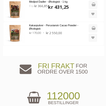
Medjool Dadler - Økologisk - 1 kg
Fra
kr 366,85
kr 431,25
Kakaopulver - Peruviansk Cacao Powder -
Økologisk
kr 2 550,00
kr 170,00
FRI FRAKT
FOR
ORDRE OVER 1500
112000
BESTILLINGER