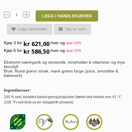
LEGG I HANDLEKURVEN
Legg i ønskelisten
Tips en venn
kr 621,00
Kjøp 3 for
hver og
spar
10
%
kr 586,50
Kjøp 6 for
hver og
spar
15
%
Ekstremt næringsrik og rensende, inneholder b-vitaminer og mye
klorofyll
Bruk: Rund grønn smak, mørk grønn farge (juice, smoothie &
bakeverk)
Ingredienser:
100 % rent, bioaktivt kamut-gressjuicepulver (tørket ved mindre enn 41 °C
(106 °F) ved bruk av en oksygenfri prosess)