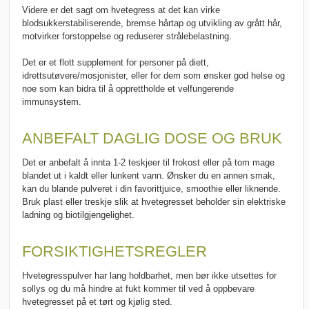
Videre er det sagt om hvetegress at det kan virke
blodsukkerstabiliserende, bremse hårtap og utvikling av grått hår,
motvirker forstoppelse og reduserer strålebelastning.
Det er et flott supplement for personer på diett,
idrettsutøvere/mosjonister, eller for dem som ønsker god helse og
noe som kan bidra til å opprettholde et velfungerende
immunsystem.
ANBEFALT DAGLIG DOSE OG BRUK
Det er anbefalt å innta 1-2 teskjeer til frokost eller på tom mage
blandet ut i kaldt eller lunkent vann. Ønsker du en annen smak,
kan du blande pulveret i din favorittjuice, smoothie eller liknende.
Bruk plast eller treskje slik at hvetegresset beholder sin elektriske
ladning og biotilgjengelighet.
FORSIKTIGHETSREGLER
Hvetegresspulver har lang holdbarhet, men bør ikke utsettes for
sollys og du må hindre at fukt kommer til ved å oppbevare
hvetegresset på et tørt og kjølig sted.