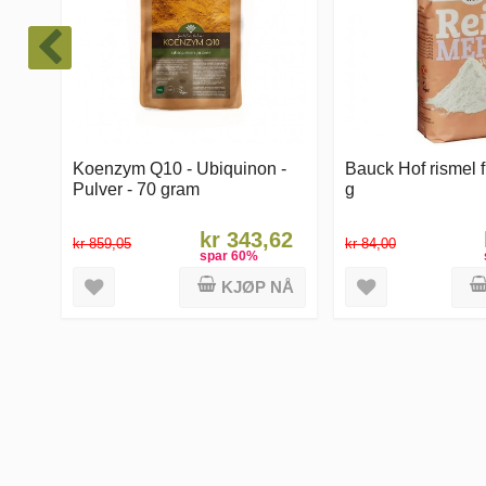
Koenzym Q10 - Ubiquinon -
Bauck Hof rismel f
Pulver - 70 gram
g
kr 343,62
kr 859,05
kr 84,00
spar
60
%
KJØP NÅ