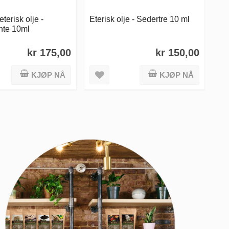
terisk olje -
Eterisk olje - Sedertre 10 ml
Øko
te 10ml
yl
kr 175,00
kr 150,00
KJØP NÅ
KJØP NÅ