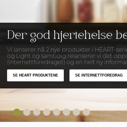
Der god hjertehelse b
Vi lanserer nå 2 nye produkter i HEART-se
og Light og samtidig relanserer vi det op
(internettforedraget) og en helt ny informa
SE HEART PRODUKTENE
SE INTERNETTFOREDRAG