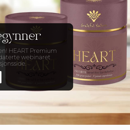
egynner
rien! HEART Premium
pdaterte webinaret
sjonsside.