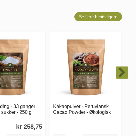
Se flere bestselgere
ding - 33 ganger
Kakaopulver - Peruviansk
Ka
 sukker - 250 g
Cacao Powder - Økologisk
ci
kr 258,75