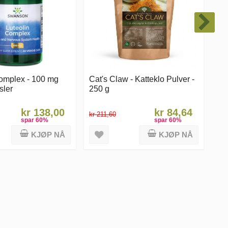
Complex - 100 mg
Cat's Claw - Katteklo Pulver -
Ak
sler
250 g
- 1
kr 138,00
kr 84,64
kr 211,60
kr 
spar
60
%
spar
60
%
KJØP NÅ
KJØP NÅ