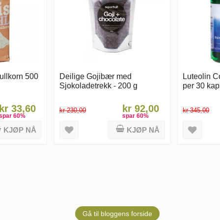
ullkorn 500
Deilige Gojibær med
Luteolin 
Sjokoladetrekk - 200 g
per 30 kap
kr 33,60
kr 92,00
kr 230,00
kr 345,00
spar
60
%
spar
60
%
KJØP NÅ
KJØP NÅ
Gå til bloggens forside