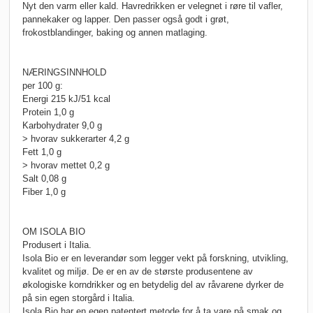
Nyt den varm eller kald. Havredrikken er velegnet i røre til vafler,
pannekaker og lapper. Den passer også godt i grøt,
frokostblandinger, baking og annen matlaging.
NÆRINGSINNHOLD
per 100 g:
Energi 215 kJ/51 kcal
Protein 1,0 g
Karbohydrater 9,0 g
> hvorav sukkerarter 4,2 g
Fett 1,0 g
> hvorav mettet 0,2 g
Salt 0,08 g
Fiber 1,0 g
OM ISOLA BIO
Produsert i Italia.
Isola Bio er en leverandør som legger vekt på forskning, utvikling,
kvalitet og miljø. De er en av de største produsentene av
økologiske korndrikker og en betydelig del av råvarene dyrker de
på sin egen storgård i Italia.
Isola Bio har en egen patentert metode for å ta vare på smak og