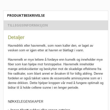
PRODUKTBESKRIVELSE
TILLEGGSINFORMASJON
Detaljer
Havredrikk eller havremelk, som noen kaller den, er laget av
vesken som er igjen etter at havren er bløtlagt i vann.
Havremelk er mye lettere å fordøye enn kumelk og inneholder mye
fiber som kan hjelpe mot forstoppelse. Havremelk inneholder
mange antioksidanter og beskytter mot de skadelige effektene fra
frie radikaler, som blant annet er årsaken til for tidlig aldring.
Denne
fordelen er også takket være de essensielle aminosyrene som er i
denne drikken. Dette hjelper kroppen vår med å fungere optimalt og
bidrar til
å holde cellene sunne
i en lenger periode.
NØKKELEGENSKAPER