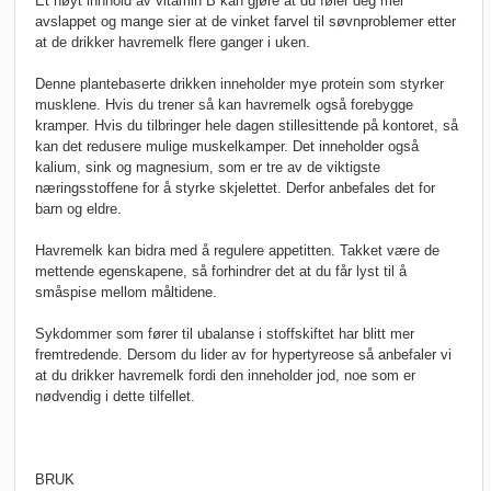
Et høyt innhold av vitamin B kan gjøre at du føler deg mer
avslappet og mange sier at de vinket farvel til søvnproblemer etter
at de drikker havremelk flere ganger i uken.
Denne plantebaserte drikken inneholder mye protein som styrker
musklene. Hvis du trener så kan havremelk også forebygge
kramper. Hvis du tilbringer hele dagen stillesittende på kontoret, så
kan det redusere mulige muskelkamper. Det inneholder også
kalium, sink og magnesium, som er tre av de viktigste
næringsstoffene for å styrke skjelettet. Derfor anbefales det for
barn og eldre.
Havremelk kan bidra med å regulere appetitten. Takket være de
mettende egenskapene, så forhindrer det at du får lyst til å
småspise mellom måltidene.
Sykdommer som fører til ubalanse i stoffskiftet har blitt mer
fremtredende. Dersom du lider av for hypertyreose så anbefaler vi
at du drikker havremelk fordi den inneholder jod, noe som er
nødvendig i dette tilfellet.
BRUK