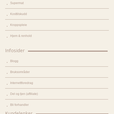
Supermat
Kosttilskudd
Kroppspleie
Hjem & renhold
Infosider
Blogg
Bruksområder
Internettforedrag
Del og tjen (affiliate)
Bli forhandler
Kundelenker