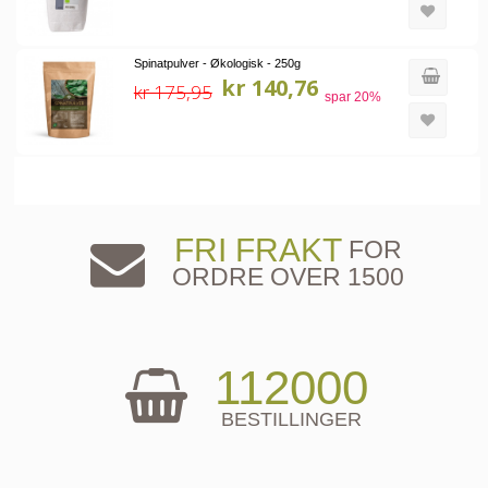
Spinatpulver - Økologisk - 250g
kr 140,76
kr 175,95
spar
20
%
FRI FRAKT
FOR
ORDRE OVER 1500
112000
BESTILLINGER