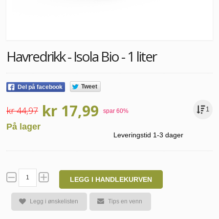
Havredrikk - Isola Bio - 1 liter
Tweet
Del på facebook
kr 17,99
kr 44,97
1
spar
60
%
På lager
Leveringstid 1-3 dager
LEGG I HANDLEKURVEN
Legg i ønskelisten
Tips en venn