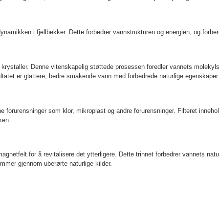
amikken i fjellbekker. Dette forbedrer vannstrukturen og energien, og forberede
rystaller. Denne vitenskapelig støttede prosessen foredler vannets molekylst
sultatet er glattere, bedre smakende vann med forbedrede naturlige egenskaper
rne forurensninger som klor, mikroplast og andre forurensninger. Filteret inne
ken.
etfelt for å revitalisere det ytterligere. Dette trinnet forbedrer vannets naturl
mmer gjennom uberørte naturlige kilder.