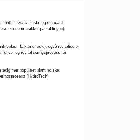
s en 550ml kvartz flaske og standard
t oss om du er usikker på koblingen).
ikroplast, bakterier osv.), også revitaliserer
 rense- og revitaliseringsprosess for
r stadig mer populært blant norske
iseringsprosess (HydroTech).