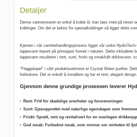
Detaljer
Denne vannrenseren er enkel å koble til, kan taes med på reiser og 
koblinger. Om det er behov for spesialkoblinger så ligger dette so
Kjernen i vår vannbehandlingsprosess ligger vår unike HydroTech-tekno
tappevann basert på prinsipper funnet i naturen. Dette inkluderer 
tappevann resulterer i rent, sunt, friskt og smakfullt drikkevann, 
"Flaggskipet" i vårt produktsortiment er Crystal Water purifier. De
forbrukere. Det er enkelt å installere og har et rent, elegant desi
Gjennom denne grundige prosessen leverer Hyd
Rent: Fritt for skadelige urenheter og forurensninger.
Sunt: Gjenopprettet med naturlige egenskaper som fremmer
Friskt: Sprøtt, rent og revitalisert for en overlegen drikkeop
God smak: Forbedret smak, som minner om renheten til fjel