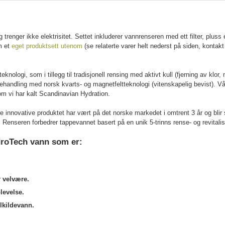
trenger ikke elektrisitet. Settet inkluderer vannrenseren med ett filter, plus
m et
eget produktsett utenom
(se relaterte varer helt nederst på siden, kontak
logi, som i tillegg til tradisjonell rensing med aktivt kull (fjerning av klor, m
behandling med norsk kvarts- og magnetfeltteknologi (vitenskapelig bevist). Vår
som vi har kalt Scandinavian Hydration.
tte innovative produktet har vært på det norske markedet i omtrent 3 år og bli
gn. Renseren forbedrer tappevannet basert på en unik 5-trinns rense- og revital
roTech vann som er:
 velvære.
plevelse.
lkildevann.