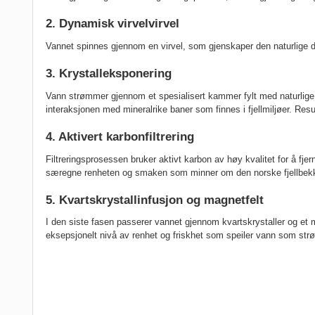
2. Dynamisk virvelvirvel
Vannet spinnes gjennom en virvel, som gjenskaper den naturlige dyn
3. Krystalleksponering
Vann strømmer gjennom et spesialisert kammer fylt med naturlige k
interaksjonen med mineralrike baner som finnes i fjellmiljøer. Re
4. Aktivert karbonfiltrering
Filtreringsprosessen bruker aktivt karbon av høy kvalitet for å fje
særegne renheten og smaken som minner om den norske fjellbek
5. Kvartskrystallinfusjon og magnetfelt
I den siste fasen passerer vannet gjennom kvartskrystaller og et magn
eksepsjonelt nivå av renhet og friskhet som speiler vann som strø