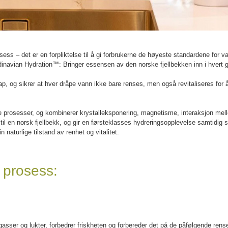
 – det er en forpliktelse til å gi forbrukerne de høyeste standardene for va
inavian Hydration™: Bringer essensen av den norske fjellbekken inn i hvert g
p, og sikrer at hver dråpe vann ikke bare renses, men også revitaliseres for 
e prosesser, og kombinerer krystalleksponering, magnetisme, interaksjon mello
n til en norsk fjellbekk, og gir en førsteklasses hydreringsopplevelse samtidig
 naturlige tilstand av renhet og vitalitet.
 prosess:
asser og lukter, forbedrer friskheten og forbereder det på de påfølgende rens