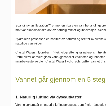
Scandinavian Hydration™ er mer enn bare en vannbehandlingsprosess
mot vår skandinaviske arv av naturlig renhet og innovasjon. Scand
HydroTech-prosessen er inspirert av naturen og støttet av vitenska
naturlige vannkilder.
Crystal Waters HydroTech™-teknologi etterligner naturens intrikat
Dette sikrer at hvert glass vann gjenspeiler vitaliteten og renhete
miljøbevisste verdier. Crystal Water HydroTech: Løfter vannet til sin
Vannet går gjennom en 5 steg
1. Naturlig lufting via dyse/utkaster
Vann gjennomgår en naturlig luftingsprosess, som frigjør fangede g