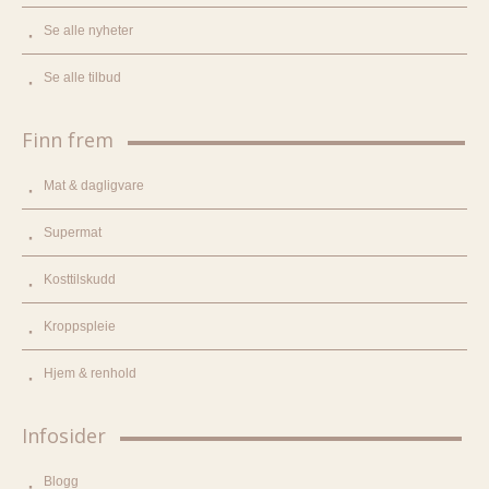
Se alle nyheter
Se alle tilbud
Finn frem
Mat & dagligvare
Supermat
Kosttilskudd
Kroppspleie
Hjem & renhold
Infosider
Blogg