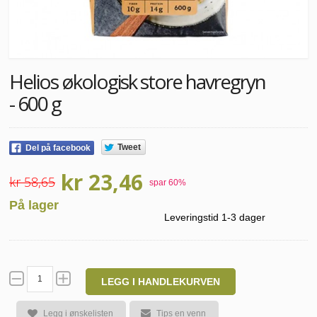
Helios økologisk store havregryn
- 600 g
Tweet
Del på facebook
kr 23,46
kr 58,65
spar
60
%
På lager
Leveringstid 1-3 dager
LEGG I HANDLEKURVEN
Legg i ønskelisten
Tips en venn