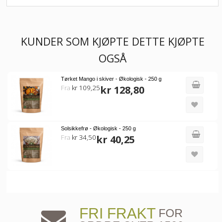
KUNDER SOM KJØPTE DETTE KJØPTE
OGSÅ
Tørket Mango i skiver - Økologisk - 250 g
Fra
kr 109,25
kr 128,80
Solsikkefrø - Økologisk - 250 g
Fra
kr 34,50
kr 40,25
FRI FRAKT
FOR