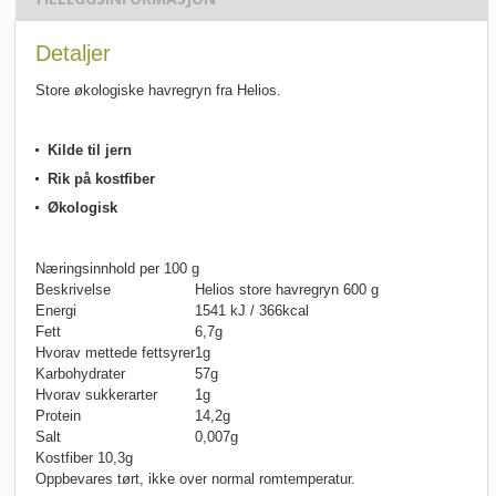
Detaljer
Store økologiske havregryn fra Helios.
Kilde til jern
Rik på kostfiber
Økologisk
Næringsinnhold per 100 g
Beskrivelse
Helios store havregryn 600 g
Energi
1541 kJ / 366kcal
Fett
6,7g
Hvorav mettede fettsyrer
1g
Karbohydrater
57g
Hvorav sukkerarter
1g
Protein
14,2g
Salt
0,007g
Kostfiber 10,3g
Oppbevares tørt, ikke over normal romtemperatur.