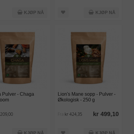
KJØP NÅ
KJØP NÅ
 Pulver - Chaga
Lion's Mane sopp - Pulver -
room
Økologisk - 250 g
kr 499,10
 209,00
Fra
kr 424,35
KJØP NÅ
KJØP NÅ