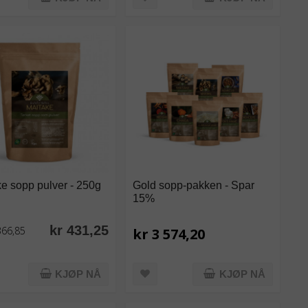
e sopp pulver - 250g
Gold sopp-pakken - Spar
15%
kr 431,25
366,85
kr 3 574,20
KJØP NÅ
KJØP NÅ