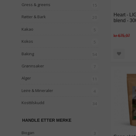
Gress & greens
15
Heart - LI
Røtter & Bark
20
blend - 30
Kakao
5
kr 675,97
Kokos
5
Baking
54
Grønnsaker
7
Alger
11
Leire & Mineraler
4
Kosttilskudd
34
HANDLE ETTER MERKE
Biogan
3