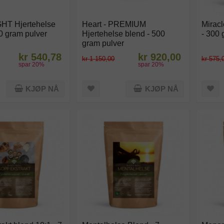
GHT Hjertehelse
Heart - PREMIUM
Miracl
0 gram pulver
Hjertehelse blend - 500
- 300 
gram pulver
kr 540,78
kr 920,00
kr 1 150,00
kr 575,
spar
20
%
spar
20
%
KJØP NÅ
KJØP NÅ