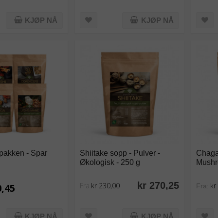
KJØP NÅ
KJØP NÅ
tpakken - Spar
Shiitake sopp - Pulver -
Chaga
Økologisk - 250 g
Mush
kr 270,25
Fra
kr 230,00
kr
0,45
Fra:
KJØP NÅ
KJØP NÅ