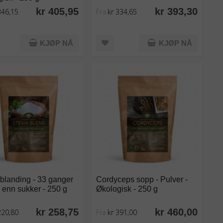
kr 405,95
kr 393,30
346,15
Fra
kr 334,65
KJØP NÅ
KJØP NÅ
blanding - 33 ganger
Cordyceps sopp - Pulver -
 enn sukker - 250 g
Økologisk - 250 g
kr 258,75
kr 460,00
220,80
Fra
kr 391,00