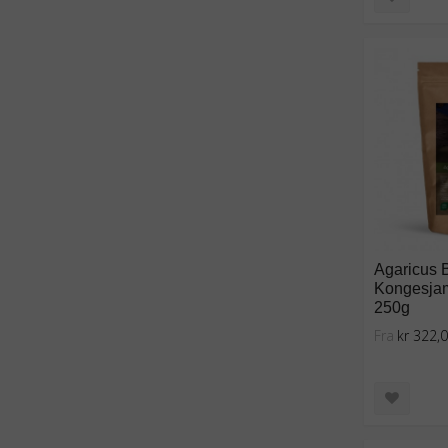
Agaricus B
Kongesjam
250g
Fra
kr 322,