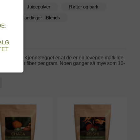
aker
Juicepulver
Røtter og bark
g
Blandinger - Blends
fra naturen. Kjennetegnet er at de er en levende matkilde
aler og/eller fiber per gram. Noen ganger så mye som 10-