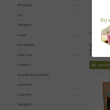
Økologisk
Sopp (ad
133
Pollen &
Eco
36
Oppskrif
Villhøstet
17
229 produkter
Vegan
202
Frysetørket
8
Supermat(sup
som innehol
100 ganger
RAW food
109
Soltørket
6
Rutenet
Ekstrakt & Juicepulver
22
Laktosefri
2
Sukkerfri
99
Allergifritt
16