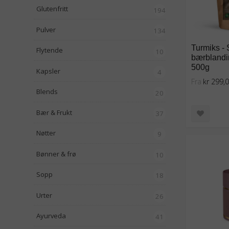
Glutenfritt
194
Pulver
134
Turmiks - 
Flytende
10
bærblandin
500g
Kapsler
4
Fra
kr 299,
Blends
20
Bær & Frukt
37
Nøtter
9
Bønner & frø
10
Sopp
18
Urter
26
Ayurveda
41