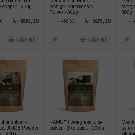
akt blend 10:1 - 7
Mentalhelse Blend - 7
Menop
ge sopper - 200g
kraftige ingredienser -
overga
Pulver - 300g
300g
kr 690,00
kr 529,00
50
Fra
kr 450,80
Fra
kr 
KJØP NÅ
KJØP NÅ
uice pulver -
KAMUT hvetegress juice
Match
ass JUICE Powder
pulver - Økologisk - 200 g
serem
k - 200 g
Økolog