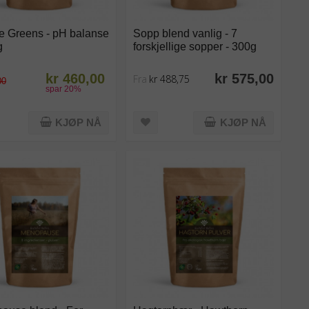
e Greens - pH balanse
Sopp blend vanlig - 7
g
forskjellige sopper - 300g
kr 460,00
kr 575,00
Fra
kr 488,75
00
spar
20
%
KJØP NÅ
KJØP NÅ