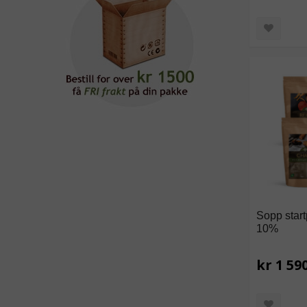
Sopp star
10%
kr 1 59