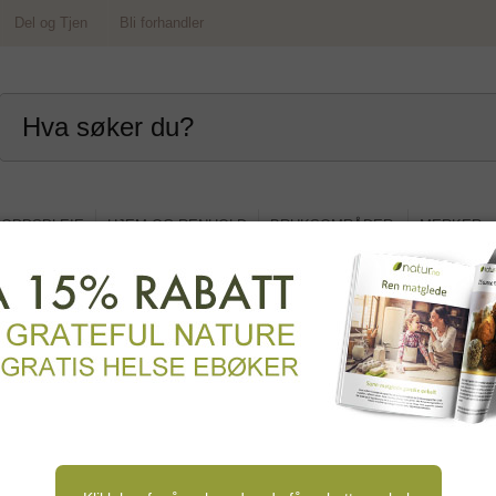
Del og Tjen
Bli forhandler
OPPSPLEIE
HJEM OG RENHOLD
BRUKSOMRÅDER
MERKER
rmat
danter
Mye vitaminer
Mye mineraler
Enzym
r og aminosyrer
Fettsyrer og omega 3-6-9
Chlorella,
inser, bønner og frø
Kakao, sjokolade og snacks
Urt