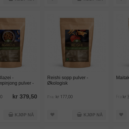
lazei -
Reishi sopp pulver -
Maitak
pinjong pulver -
Økologisk
kr 379,50
00
kr 177,00
Fra
kr 
Fra:
KJØP NÅ
KJØP NÅ