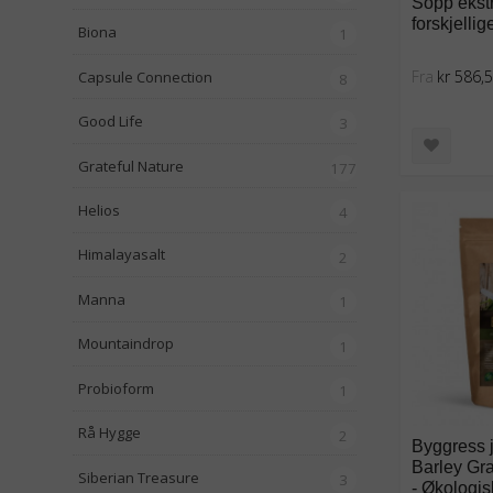
Sopp ekstr
forskjelli
Biona
1
Fra
kr 586,
Capsule Connection
8
Good Life
3
Grateful Nature
177
Helios
4
Himalayasalt
2
Manna
1
Mountaindrop
1
Probioform
1
Rå Hygge
2
Byggress j
Barley Gr
Siberian Treasure
3
- Økologis