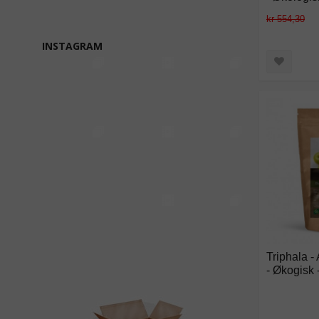
kr 554,30
INSTAGRAM
Triphala -
- Økogisk 