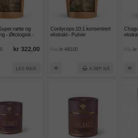
Super nøtte og
Cordyceps 10:1 konsentrert
Chaga
g - Økologisk -
ekstrakt - Pulver
ekstra
kr 322,00
00
kr 480,00
kr
Fra:
Fra:
LES MER
KJØP NÅ