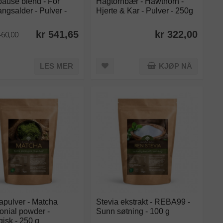
ause blend - For
Hagtornbær - Hawthorn -
ngsalder - Pulver -
Hjerte & Kar - Pulver - 250g
kr 541,65
kr 322,00
460,00
LES MER
KJØP NÅ
apulver - Matcha
Stevia ekstrakt - REBA99 -
onial powder -
Sunn søtning - 100 g
isk - 250 g