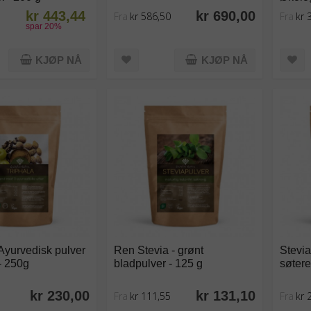
kr 443,44
kr 690,00
Fra
kr 586,50
Fra
kr 
spar
20
%
KJØP NÅ
KJØP NÅ
 Ayurvedisk pulver
Ren Stevia - grønt
Stevia
- 250g
bladpulver - 125 g
søtere
kr 230,00
kr 131,10
Fra
kr 111,55
Fra
kr 