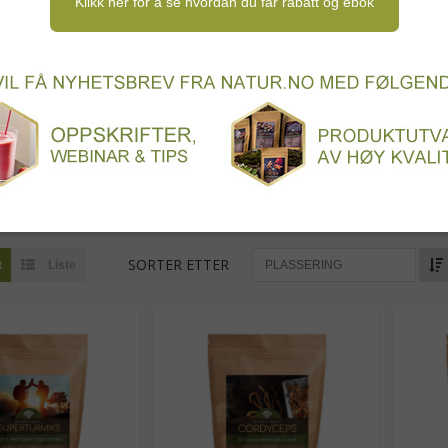
Klikk her for å se hvordan du får rabatt og ebok
aptogene og nootropiske)
Gress og greens
Grønns
 sporer
Smoothie og juice
Smakstilsetning og søtnin
tsbøker og inspirasjon
erfoods) eller næringstett mat er en spesiell kategori mat rett 
der svært mange næringstoffer, antioksidanter, vitaminer, miner
 så mye næring per gram sammenlignet med vanlig mat.
SORTER ETTER
t
Liste
PLASSERING