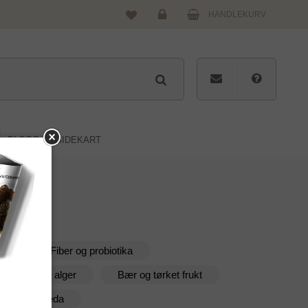
HANDLEKURV
Logg
inn
BLOGG
SIDEKART
er
Fiber og probiotika
 spirulina og alger
Bær og tørket frukt
er og ayurveda