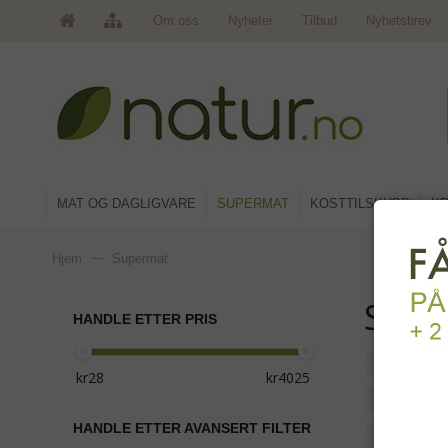
Om oss
Nyheter
Tilbud
Nyhetsbrev
MAT OG DAGLIGVARE
SUPERMAT
KOSTTILSKUDD
KR
Hjem
—
Supermat
Supe
HANDLE ETTER PRIS
Antioksi
Proteine
HANDLE ETTER AVANSERT FILTER
Nøtter, l