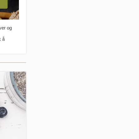
over og
k å