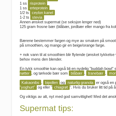
1 ss
risprotein
1 ss
erteprotein
1/2 ts
ceylon kanel
1-2 ts
stevia
Annen ønsket supermat (se seksjon lenger ned)
125 gram frosne bær (blåbær, jordbær eller mango fra kol
Bærene bestemmer fargen og mye av smaken på smoothien
på smoothien, og mango gir en beige/orange farge.
+ nok vann til at smoothien blir flytende (ønsket tykkelse ve
behov mens den blender.
En tykk smoothie kan også bli en nydelig "buddah bowl" 
nøtter
, og tørkede bær som
blåbær
,
tranebær
,
mor
Kakaonibs
,
bipollen
og
naturlig granola
er også en 
"yoghurt"
og eller "
chiagrøt
". Hvis du bruker litt tid på å
Og viktigs av alt, nyt med god samvittighet! Med det ønske
Supermat tips: