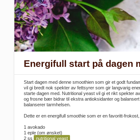
Energifull start på dage
Start dagen med denne smoothien som gir et godt fundam
vil gi bredt nok spekter av fettsyrer som gir langvarig ene
starte dagen med. Nutritional yeast vil gi et rikt spekte
og frosne bær bidrar til ekstra antioksidanter og balanse
balanserer tarmhelsen.
Dette er en energifull smoothie som er en favoritt-frokost, 
1 avokado
1 eple (om ønsket)
2 ss
nutritional yeast