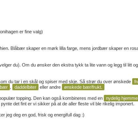
onihagen er fine valg)
. Blåbær skaper en mørk lilla farge, mens jordbær skaper en rosa
lger du). Om du ønsker den ekstra tykk ta lite vann og legg til litt og l
som du tar i en skål og spiser med skje. Så strør du over ønskede
fr
bær
,
daddelbiter
eller andre
ønskede bær/frukt.
populær topping. Den kan også kombineres med en
nydelig hjemme
 pynte det fint er vi sikker på at de aller fleste vil ble rikelig imponert.
r jeg deg en god, frisk og energifull dag :)