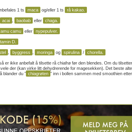
 anbefales 1 ts
maca
og/eller 1 ts
rå kakao.
acai
,
baobab
eller
chaga.
camu camu
eller
nypepulver.
tamin D.
stel
,
byggress
,
moringa
og
spirulina
/
chorella.
 så er ikke anbefalt å tilsette rå chiafrø før den blendes. Om du tilsetter
svele der (kan virke litt dehydrerende for magesekken). Det beste alte
å blander du "
chiagrøten
" inn i bollen sammen med smoothien etter