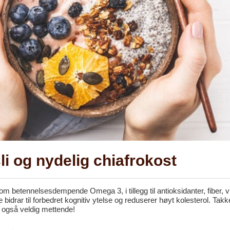
i og nydelig chiafrokost
m betennelsesdempende Omega 3, i tillegg til antioksidanter, fiber, v
drar til forbedret kognitiv ytelse og reduserer høyt kolesterol. Tak
e også veldig mettende!