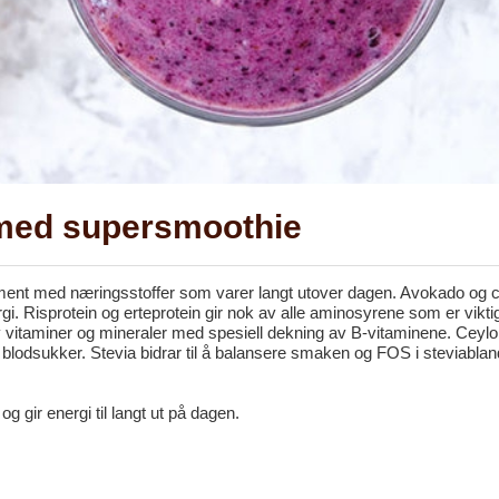
n med supersmoothie
ent med næringsstoffer som varer langt utover dagen. Avokado og c
rgi. Risprotein og erteprotein gir nok av alle aminosyrene som er vikti
r av vitaminer og mineraler med spesiell dekning av B-vitaminene. Ceyl
rt blodsukker. Stevia bidrar til å balansere smaken og FOS i steviabla
og gir energi til langt ut på dagen.