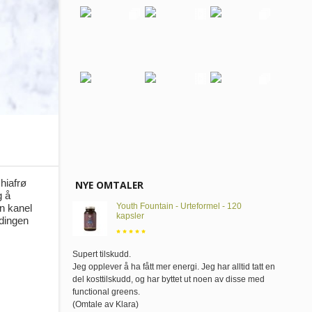
hiafrø
NYE OMTALER
g å
Youth Fountain - Urteformel - 120
on kanel
kapsler
ndingen
Supert tilskudd
.
Jeg opplever å ha fått mer energi. Jeg har alltid tatt en
del kosttilskudd, og har byttet ut noen av disse med
functional greens.
(Omtale av Klara)