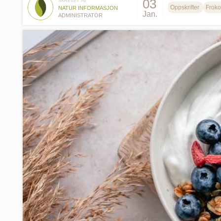
03
SKREVET AV
Oppskrifter
Froko
NATUR INFORMASJON
Jan.
ADMINISTRATOR