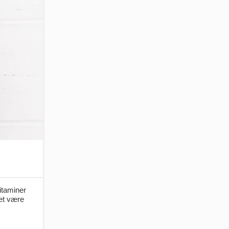
itaminer
ket være