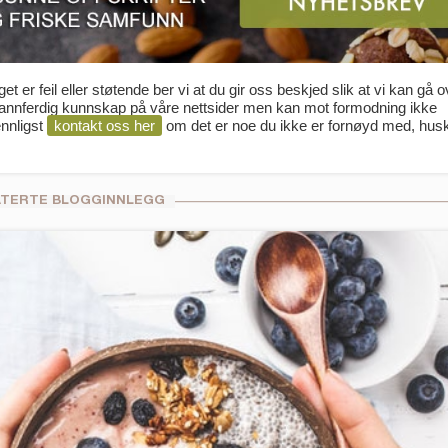
t er feil eller støtende ber vi at du gir oss beskjed slik at vi kan gå 
 sannferdig kunnskap på våre nettsider men kan mot formodning ikke
ennligst
kontakt oss her
om det er noe du ikke er fornøyd med, hus
ATERTE BLOGGINNLEGG