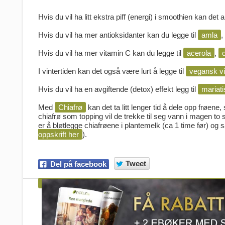
Hvis du vil ha litt ekstra piff (energi) i smoothien kan det
Hvis du vil ha mer antioksidanter kan du legge til
amla
,
Hvis du vil ha mer vitamin C kan du legge til
acerola
,
I vintertiden kan det også være lurt å legge til
vegansk vi
Hvis du vil ha en avgiftende (detox) effekt legg til
mariati
Med
Chiafrø
kan det ta litt lenger tid å dele opp frøene,
chiafrø som topping vil de trekke til seg vann i magen to 
er å bløtlegge chiafrøene i plantemelk (ca 1 time før) og s
oppskrift her
).
Tweet
Del på facebook