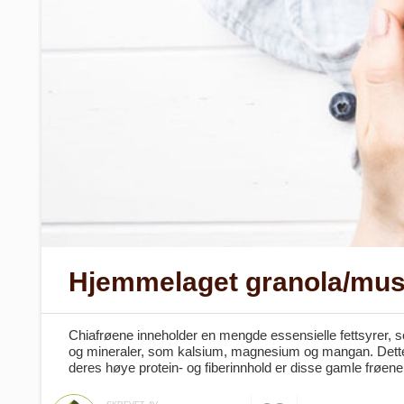
Hjemmelaget granola/musl
Chiafrøene inneholder en mengde essensielle fettsyrer, so
og mineraler, som kalsium, magnesium og mangan. Dette bi
deres høye protein- og fiberinnhold er disse gamle frøen