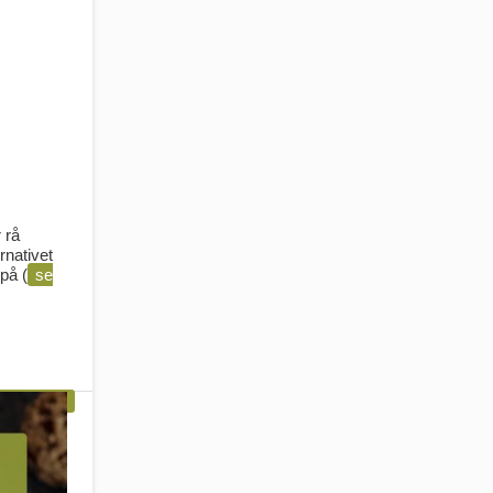
 rå
rnativet
på (
se