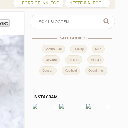
FORRIGE INNLEGG
NESTE INNLEGG
weet
KATEGORIER
Kosttilskudd
Trening
Miljø
Velvære
Frokost
Middag
Dessert
Kosthold
Oppskrifter
INSTAGRAM