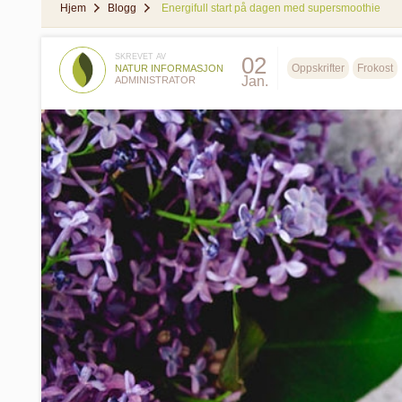
Hjem
Blogg
Energifull start på dagen med supersmoothie
SKREVET AV
02
Oppskrifter
Frokost
NATUR INFORMASJON
Jan.
ADMINISTRATOR