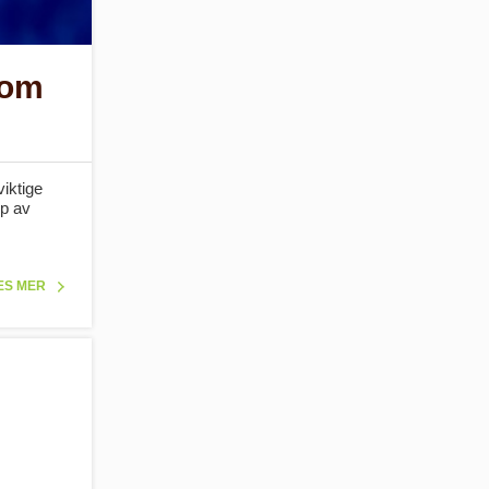
som
viktige
lp av
ES MER