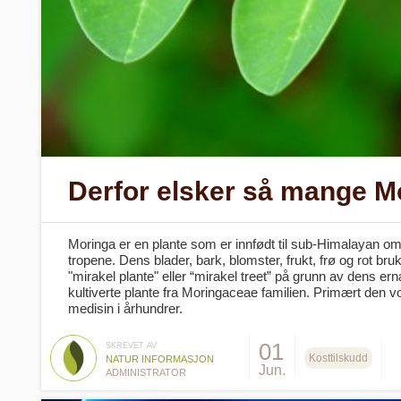
Derfor elsker så mange Mo
Moringa er en plante som er innfødt til sub-Himalayan om
tropene. Dens blader, bark, blomster, frukt, frø og rot br
"mirakel plante" eller “mirakel treet” på grunn av dens 
kultiverte plante fra Moringaceae familien. Primært den vo
medisin i århundrer.
01
SKREVET AV
Kosttilskudd
NATUR INFORMASJON
Jun.
ADMINISTRATOR