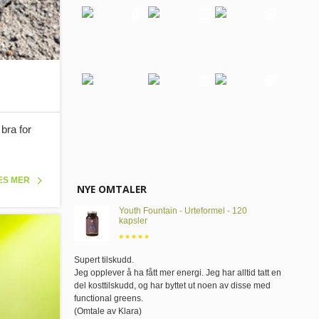
bra for
ES MER
NYE OMTALER
Youth Fountain - Urteformel - 120
kapsler
Supert tilskudd
.
Jeg opplever å ha fått mer energi. Jeg har alltid tatt en
del kosttilskudd, og har byttet ut noen av disse med
functional greens.
(Omtale av Klara)