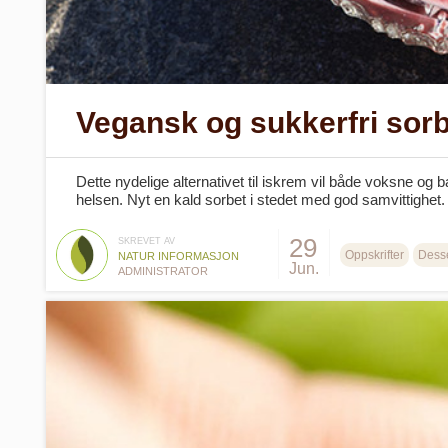
Vegansk og sukkerfri sorb
Dette nydelige alternativet til iskrem vil både voksne og 
helsen. Nyt en kald sorbet i stedet med god samvittighet.
29
SKREVET AV
Oppskrifter
Desse
NATUR INFORMASJON
Jun.
ADMINISTRATOR