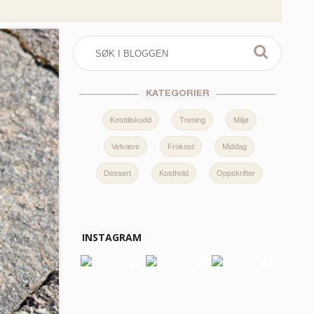
KATEGORIER
Kosttilskudd
Trening
Miljø
Velvære
Frokost
Middag
Dessert
Kosthold
Oppskrifter
INSTAGRAM