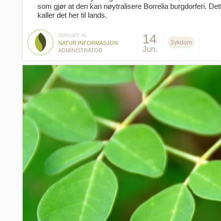
som gjør at den kan nøytralisere Borrelia burgdorferi. De
kaller det her til lands.
14
SKREVET AV
Sykdom
NATUR INFORMASJON
Jun.
ADMINISTRATOR