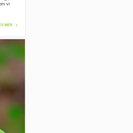
om vi
ES MER