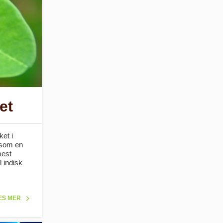
et
et i
d som en
mest
l indisk
ES MER