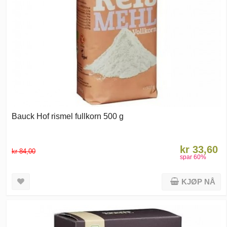
Bauck Hof rismel fullkorn 500 g
kr 33,60
kr 84,00
spar
60
%
KJØP NÅ