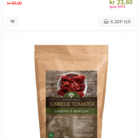
kr 23,60
kr 59,00
spar
60
%
KJØP NÅ