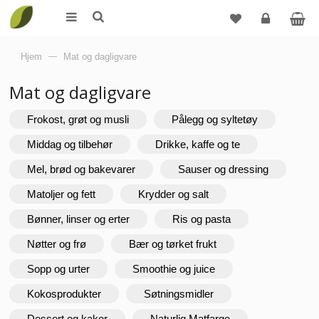
Logg
Hjem
—
Mat og dagligvare
inn
Mat og dagligvare
Frokost, grøt og musli
Pålegg og syltetøy
Middag og tilbehør
Drikke, kaffe og te
Mel, brød og bakevarer
Sauser og dressing
Matoljer og fett
Krydder og salt
Bønner, linser og erter
Ris og pasta
Nøtter og frø
Bær og tørket frukt
Sopp og urter
Smoothie og juice
Kokosprodukter
Søtningsmidler
Dessert og kaker
Naturlig Matfarge