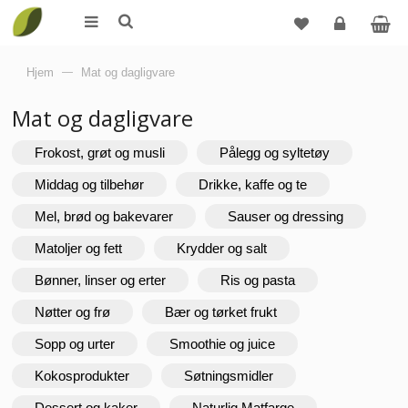
Logg
Hjem
—
Mat og dagligvare
inn
Mat og dagligvare
Frokost, grøt og musli
Pålegg og syltetøy
Middag og tilbehør
Drikke, kaffe og te
Mel, brød og bakevarer
Sauser og dressing
Matoljer og fett
Krydder og salt
Bønner, linser og erter
Ris og pasta
Nøtter og frø
Bær og tørket frukt
Sopp og urter
Smoothie og juice
Kokosprodukter
Søtningsmidler
Dessert og kaker
Naturlig Matfarge