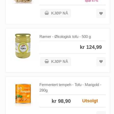
spar
47
%
KJØP NÅ
Rømer - Økologisk tofu - 500 g
kr 124,99
KJØP NÅ
Fermentert tempeh - Tofu - Marigold -
280g
kr 98,90
Utsolgt