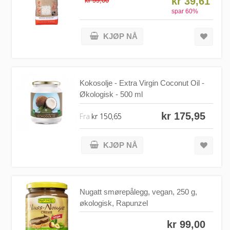
kr 39,61
kr 99,00
spar
60
%
KJØP NÅ
Kokosolje - Extra Virgin Coconut Oil -
Økologisk - 500 ml
kr 175,95
Fra
kr 150,65
KJØP NÅ
Nugatt smørepålegg, vegan, 250 g,
økologisk, Rapunzel
kr 99,00