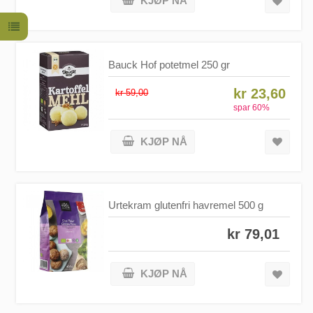
KJØP NÅ
Bauck Hof potetmel 250 gr
kr 23,60
kr 59,00
spar
60
%
KJØP NÅ
Urtekram glutenfri havremel 500 g
kr 79,01
KJØP NÅ