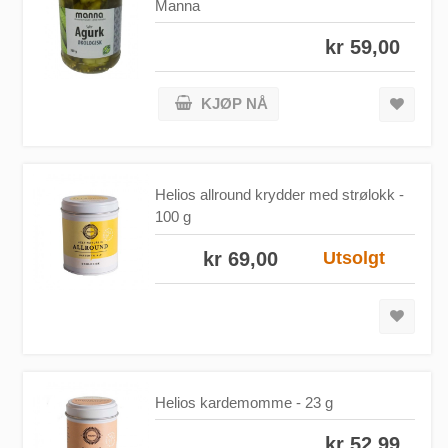
Manna
kr 59,00
KJØP NÅ
Helios allround krydder med strølokk -
100 g
kr 69,00
Utsolgt
Helios kardemomme - 23 g
kr 52,99