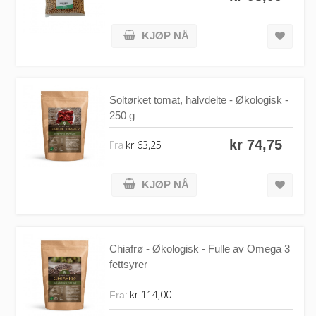
KJØP NÅ
Soltørket tomat, halvdelte - Økologisk -
250 g
kr 74,75
Fra
kr 63,25
KJØP NÅ
Chiafrø - Økologisk - Fulle av Omega 3
fettsyrer
kr 114,00
Fra: