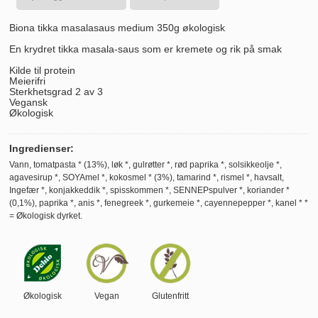
Biona tikka masalasaus medium 350g økologisk
En krydret tikka masala-saus som er kremete og rik på smak
Kilde til protein
Meierifri
Sterkhetsgrad 2 av 3
Vegansk
Økologisk
Ingredienser:
Vann, tomatpasta * (13%), løk *, gulrøtter *, rød paprika *, solsikkeolje *,
agavesirup *, SOYAmel *, kokosmel * (3%), tamarind *, rismel *, havsalt,
Ingefær *, konjakkeddik *, spisskommen *, SENNEPspulver *, koriander *
(0,1%), paprika *, anis *, fenegreek *, gurkemeie *, cayennepepper *, kanel * *
= Økologisk dyrket.
Økologisk
Vegan
Glutenfritt