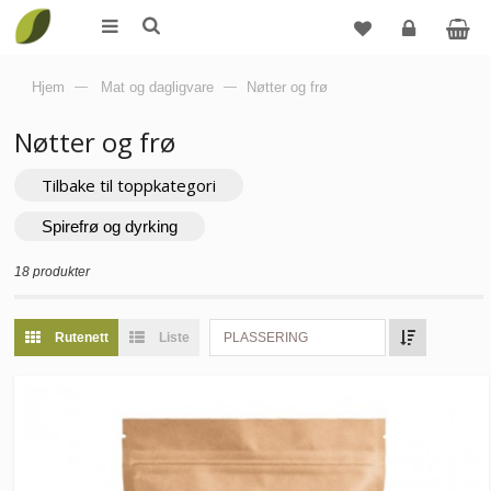
Logg
Hjem
—
Mat og dagligvare
—
Nøtter og frø
inn
Nøtter og frø
Tilbake til toppkategori
Spirefrø og dyrking
18 produkter
Rutenett
Liste
PLASSERING