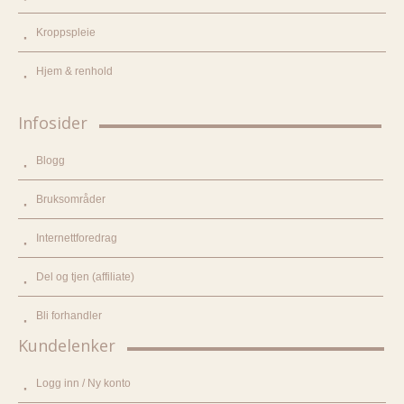
Kroppspleie
Hjem & renhold
Infosider
Blogg
Bruksområder
Internettforedrag
Del og tjen (affiliate)
Bli forhandler
Kundelenker
Logg inn / Ny konto