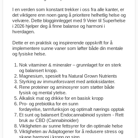
I en verden som konstant trekker i oss fra alle kanter, er
det viktigere enn noen gang å prioritere helhetlig helse og
velvære. Dette blogginnlegget med 9 Veier til Superhelse
i 2026 hjelper deg å finne balanse og harmoni i
hverdagen.
Dette er en praktisk og inspirerende oppskrift for å
implementere sunne vaner som løfter både din mentale
og fysiske helse.
Nok vitaminer & mineraler – grunnlaget for en sterk
og balansert kropp.
Magnesium, spesielt fra Natural Grown Nutrients
Styrking av immunforsvaret med antioksidanter.
Rene proteiner og aminosyrer som støtter både
fysisk og mental ytelse.
Alkalisk mat og drikke for en basisk kropp
Pro- og prebiotika for en sunn
fordøyelse, tarmfunksjon og optimalt nærings opptak
Et sunt og balansert Endocannabinoid system - Rett
bruk av CBD (Cannabinoider)
Viktigheten av sunne fettsyrer for din optimale helse
Viktigheten av Adaptogener for å redusere stress og
skape harmoni i kropp og sinn