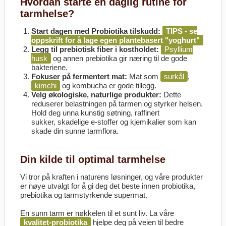
Hvordan starte en daglig rutine for
tarmhelse?
Start dagen med Probiotika tilskudd:
TIPS - se
oppskrift for å lage egen plantebasert "yoghurt"
Legg til prebiotisk fiber i kostholdet:
Psyllium
husk
og annen prebiotika gir næring til de gode
bakteriene.
Fokuser på fermentert mat:
Mat som
surkål
,
kimchi
og kombucha er gode tillegg.
Velg økologiske, naturlige produkter:
Dette
reduserer belastningen på tarmen og styrker helsen.
Hold deg unna kunstig søtning, raffinert
sukker, skadelige e-stoffer og kjemikalier som kan
skade din sunne tarmflora.
Din kilde til optimal tarmhelse
Vi tror på kraften i naturens løsninger, og våre produkter
er nøye utvalgt for å gi deg det beste innen probiotika,
prebiotika og tarmstyrkende supermat.
En sunn tarm er nøkkelen til et sunt liv. La våre
kvalitet-probiotika
hjelpe deg på veien til bedre