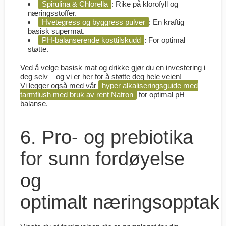
Spirulina & Chlorella
:
Rike på klorofyll og
næringsstoffer.
Hvetegress og byggress pulver
:
En kraftig
basisk supermat.
PH-balanserende kosttilskudd
:
For optimal
støtte.
Ved å velge basisk mat og drikke gjør du en investering i
deg selv – og vi er her for å støtte deg hele veien!
Vi legger også med vår
hyper alkaliseringsguide med
tarmflush med bruk av rent Natron
for optimal pH
balanse.
6. Pro- og prebiotika
for sunn fordøyelse
og
optimalt næringsopptak