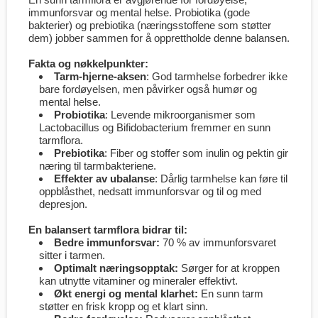
immunforsvar og mental helse. Probiotika (gode
bakterier) og prebiotika (næringsstoffene som støtter
dem) jobber sammen for å opprettholde denne balansen.
Fakta og nøkkelpunkter:
Tarm-hjerne-aksen
: God tarmhelse forbedrer ikke
bare fordøyelsen, men påvirker også humør og
mental helse.
Probiotika
: Levende mikroorganismer som
Lactobacillus og Bifidobacterium fremmer en sunn
tarmflora.
Prebiotika
: Fiber og stoffer som inulin og pektin gir
næring til tarmbakteriene.
Effekter av ubalanse
: Dårlig tarmhelse kan føre til
oppblåsthet, nedsatt immunforsvar og til og med
depresjon.
En balansert tarmflora bidrar til:
Bedre immunforsvar:
70 % av immunforsvaret
sitter i tarmen.
Optimalt næringsopptak:
Sørger for at kroppen
kan utnytte vitaminer og mineraler effektivt.
Økt energi og mental klarhet:
En sunn tarm
støtter en frisk kropp og et klart sinn.