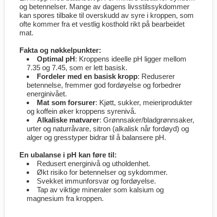
og betennelser. Mange av dagens livsstilssykdommer
kan spores tilbake til overskudd av syre i kroppen, som
ofte kommer fra et vestlig kosthold rikt på bearbeidet
mat.
Fakta og nøkkelpunkter:
Optimal pH
: Kroppens ideelle pH ligger mellom
7.35 og 7.45, som er lett basisk.
Fordeler med en basisk kropp
: Reduserer
betennelse, fremmer god fordøyelse og forbedrer
energinivået.
Mat som forsurer
: Kjøtt, sukker, meieriprodukter
og koffein øker kroppens syrenivå.
Alkaliske matvarer
: Grønnsaker/bladgrønnsaker,
urter og naturråvare, sitron (alkalisk når fordøyd) og
alger og gresstyper bidrar til å balansere pH.
En ubalanse i pH kan føre til:
Redusert energinivå og utholdenhet.
Økt risiko for betennelser og sykdommer.
Svekket immunforsvar og fordøyelse.
Tap av viktige mineraler som kalsium og
magnesium fra kroppen.