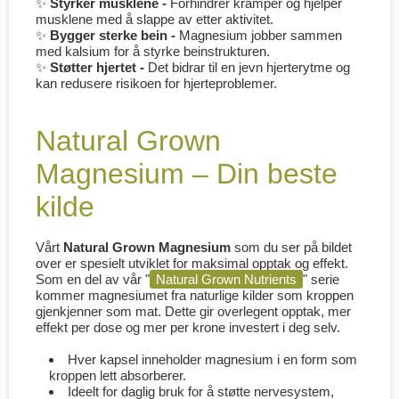
✨
Styrker musklene -
Forhindrer kramper og hjelper
musklene med å slappe av etter aktivitet.
✨
Bygger sterke bein -
Magnesium jobber sammen
med kalsium for å styrke beinstrukturen.
✨
Støtter hjertet -
Det bidrar til en jevn hjerterytme og
kan redusere risikoen for hjerteproblemer.
Natural Grown
Magnesium – Din beste
kilde
Vårt
Natural Grown Magnesium
som du ser på bildet
over er spesielt utviklet for maksimal opptak og effekt.
Som en del av vår "
Natural Grown Nutrients
" serie
kommer magnesiumet fra naturlige kilder som kroppen
gjenkjenner som mat. Dette gir overlegent opptak, mer
effekt per dose og mer per krone investert i deg selv.
Hver kapsel inneholder magnesium i en form som
kroppen lett absorberer.
Ideelt for daglig bruk for å støtte nervesystem,