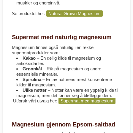
muskler og energinivå.
Se produktet her:
Natural Grown Magnesium
Supermat med naturlig magnesium
Magnesium finnes også naturlig i en rekke
supermatprodukter som:
Kakao
– En deilig kilde til magnesium og
antioksidanter.
Grønnkål
– Rik på magnesium og andre
essensielle mineraler.
Spirulina
– En av naturens mest konsentrerte
kilder til magnesium.
Ulike nøtter
– Nøtter kan være en yppelig kilde til
magneisum, men det lønner seg å bløtlegge dem.
Utforsk vårt utvalg her:
Supermat med magnesium
Magnesium gjennom Epsom-saltbad