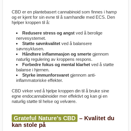
CBD er en plantebasert cannabinoid som finnes i hamp
og er kjent for sin evne til å samhandle med ECS. Den
hjelper kroppen til å:
Redusere stress og angst
ved å berolige
nervesystemet.
Støtte søvnkvalitet
ved å balansere
søvnsyklusen.
Håndtere inflammasjon og smerte
gjennom
naturlig regulering av kroppens respons.
Forbedre fokus og mental klarhet
ved å støtte
balanse i hjernen.
Styrke immunforsvaret
gjennom anti-
inflammatoriske effekter.
CBD virker ved å hjelpe kroppen din til å bruke sine
egne endocannabinoider mer effektivt og kan gi en
naturlig støtte til helse og velvære.
Grateful Nature’s CBD
– Kvalitet du
kan stole på