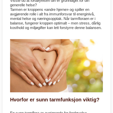
Visste du at fordøyelsen din er grunnlaget for din
generelle helse?
Tarmen er kroppens «andre hjerne» og spiller en
avgjørende rolle i alt fra immunforsvar til energinivå,
mental helse og næringsopptak. Når tarmfloraen er i
balanse, fungerer kroppen optimalt – men stress, dårlig
kosthold og miljøgifter kan lett forstyrre denne balansen.
Hvorfor er sunn tarmfunksjon viktig?
En sunn tarmflora er avgjørende for fordøyelse,