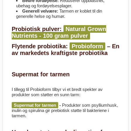
Bedre fordøyelse:
Reduserer oppblåsthet,
ubehag og fordøyelsesplager.
Generell velvære:
Tarmen er koblet til din
generelle helse og humør.
Probiotisk pulver:
Natural Grown
Nutrients - 100 gram pulver
Flytende probiotika:
Probioform
– En
av markedets kraftigste probiotika
Supermat for tarmen
I tillegg til Probioform tilbyr vi et bredt spekter av
produkter som støtter en sunn tarm:
Supermat for tarmen
-
Produkter som psylliumhusk,
inulin og spirulina gir prebiotisk støtte til bakteriene i
tarmen.