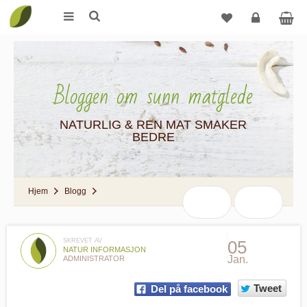
Logg
inn
Bloggen om sunn matglede
NATURLIG & REN MAT SMAKER
BEDRE
Hjem
Blogg
SKREVET AV
05
NATUR INFORMASJON
Jan.
ADMINISTRATOR
Tweet
Del på facebook