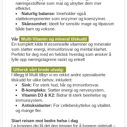
næringsstoffene som mat og utnytter dem mer
effektivt.
Naturlig balanse:
Inneholder også
støttekomponenter som enzymer og koenzymer.
Skånsomhet:
Ideelt for sensitiv mage og tilpasset
både barn og voksne.
Vår
Multi-Vitamin og mineral tilskudd
En komplett kilde til essensielle vitaminer og mineraler
som støtter energi, immunforsvar og mental klarhet.
Perfekt for deg med en hektisk hverdag som ønsker å
fylle opp næringslagrene raskt og enkelt
Utforsk vårt brede utvalg:
I tillegg til Multi tilbyr vi en rekke andre spesialiserte
tilskudd for ulike behov, inkludert:
Sink:
For sterk hud, hår og immunforsvar.
B-kompleks:
Støtter energi og nervesystem.
Vitamin D3 & K2:
Bidrar til sterk beinhelse og
immunsystem.
Antioksidanter:
For cellebeskyttelse og vitalitet.
og mange fler.
Start reisen mot bedre helse i dag
La kroppen din få det den trenger for å fungere optimalt –