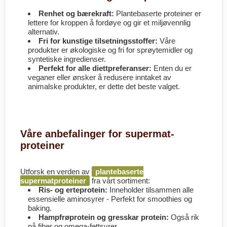
Renhet og bærekraft:
Plantebaserte proteiner er
lettere for kroppen å fordøye og gir et miljøvennlig
alternativ.
Fri for kunstige tilsetningsstoffer:
Våre
produkter er økologiske og fri for sprøytemidler og
syntetiske ingredienser.
Perfekt for alle diettpreferanser:
Enten du er
veganer eller ønsker å redusere inntaket av
animalske produkter, er dette det beste valget.
Våre anbefalinger for supermat-
proteiner
Utforsk en verden av
plantebaserte
supermatproteiner
fra vårt sortiment:
Ris- og erteprotein:
Inneholder tilsammen alle
essensielle aminosyrer - Perfekt for smoothies og
baking.
Hampfrøprotein og gresskar protein:
Også rik
på fiber og omega-fettsyrer.