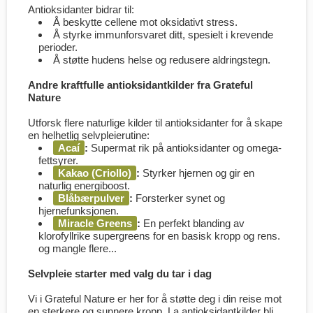
Antioksidanter bidrar til:
Å beskytte cellene mot oksidativt stress.
Å styrke immunforsvaret ditt, spesielt i krevende
perioder.
Å støtte hudens helse og redusere aldringstegn.
Andre kraftfulle antioksidantkilder fra Grateful
Nature
Utforsk flere naturlige kilder til antioksidanter for å skape
en helhetlig selvpleierutine:
Acaí
:
Supermat rik på antioksidanter og omega-
fettsyrer.
Kakao (Criollo)
:
Styrker hjernen og gir en
naturlig energiboost.
Blåbærpulver
:
Forsterker synet og
hjernefunksjonen.
Miracle Greens
:
En perfekt blanding av
klorofyllrike supergreens for en basisk kropp og rens.
og mangle flere...
Selvpleie starter med valg du tar i dag
Vi i Grateful Nature er her for å støtte deg i din reise mot
en sterkere og sunnere kropp. La antioksidantkilder bli