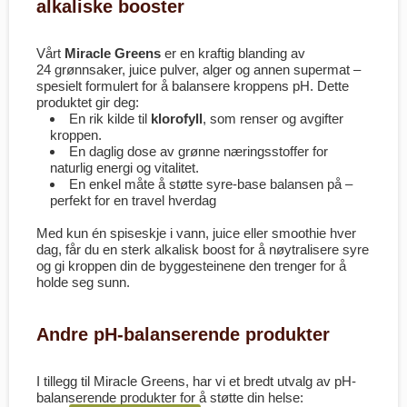
alkaliske booster
Vårt
Miracle Greens
er en kraftig blanding av
24 grønnsaker, juice pulver, alger og annen supermat –
spesielt formulert for å balansere kroppens pH. Dette
produktet gir deg:
En rik kilde til
klorofyll
, som renser og avgifter
kroppen.
En daglig dose av grønne næringsstoffer for
naturlig energi og vitalitet.
En enkel måte å støtte syre-base balansen på –
perfekt for en travel hverdag
Med kun én spiseskje i vann, juice eller smoothie hver
dag, får du en sterk alkalisk boost for å nøytralisere syre
og gi kroppen din de byggesteinene den trenger for å
holde seg sunn.
Andre pH-balanserende produkter
I tillegg til Miracle Greens, har vi et bredt utvalg av pH-
balanserende produkter for å støtte din helse: