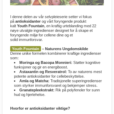
I denne delen av vår selvpleieserie setter vi fokus
på
antioksidanter
og vårt foryngende produkt
kalt
Youth Fountain
, en kraftig urteblanding med 22
nøye utvalgte ingredienser designet for å skape et
foryngende miljø for cellene dine og et
solid immunforsvar.
Youth Fountain
– Naturens Ungdomskilde
Denne unike formelen kombinerer kraftige ingredienser
som:
Moringa og Bacopa Monnieri:
Støtter kognitive
funksjoner og gir en energiboost.
Astaxantin og Resveratrol:
To av naturens mest
potente antioksidanter for cellebeskyttelse.
Amla og Matcha:
Tradisjonelle superingredienser
som styrker immunforsvaret og bekjemper stress.
Granatepleekstrakt:
Rik på polyfenoler for sunn
hud og hjertehelse.
Hvorfor er antioksidanter viktige?