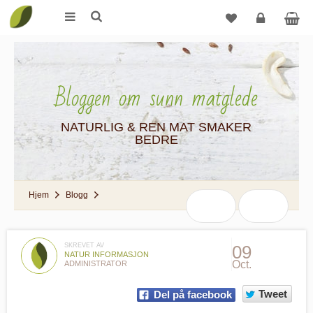
Logg
inn
Bloggen om sunn matglede
NATURLIG & REN MAT SMAKER
BEDRE
Hjem
Blogg
SKREVET AV
09
NATUR INFORMASJON
Oct.
ADMINISTRATOR
Tweet
Del på facebook