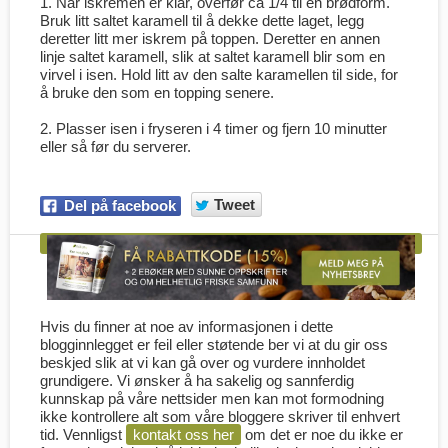
1. Når iskremen er klar, overfør ca 1/4 til en brødform.
Bruk litt saltet karamell til å dekke dette laget, legg
deretter litt mer iskrem på toppen. Deretter en annen
linje saltet karamell, slik at saltet karamell blir som en
virvel i isen. Hold litt av den salte karamellen til side, for
å bruke den som en topping senere.
2. Plasser isen i fryseren i 4 timer og fjern 10 minutter
eller så før du serverer.
Tweet
Del på facebook
Hvis du finner at noe av informasjonen i dette
blogginnlegget er feil eller støtende ber vi at du gir oss
beskjed slik at vi kan gå over og vurdere innholdet
grundigere. Vi ønsker å ha sakelig og sannferdig
kunnskap på våre nettsider men kan mot formodning
ikke kontrollere alt som våre bloggere skriver til enhvert
tid. Vennligst
kontakt oss her
om det er noe du ikke er