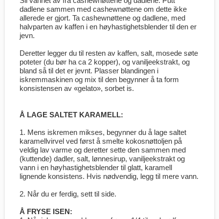
Sil vannet av fra cashewnøttene og dadlene. Putt
dadlene sammen med cashewnøttene om dette ikke
allerede er gjort. Ta cashewnøttene og dadlene, med
halvparten av kaffen i en høyhastighetsblender til den er
jevn.
Deretter legger du til resten av kaffen, salt, mosede søte
poteter (du bør ha ca 2 kopper), og vaniljeekstrakt, og
bland så til det er jevnt. Plasser blandingen i
iskremmaskinen og mix til den begynner å ta form
konsistensen av «gelato», sorbet is.
Å LAGE SALTET KARAMELL:
1. Mens iskremen mikses, begynner du å lage saltet
karamellvirvel ved først å smelte kokosnøttoljen på
veldig lav varme og deretter sette den sammen med
(kuttende) dadler, salt, lønnesirup, vaniljeekstrakt og
vann i en høyhastighetsblender til glatt, karamell
lignende konsistens. Hvis nødvendig, legg til mere vann.
2. Når du er ferdig, sett til side.
Å FRYSE ISEN: