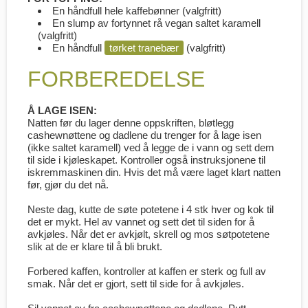
En håndfull hele kaffebønner (valgfritt)
En slump av fortynnet rå vegan saltet karamell
(valgfritt)
En håndfull
tørket tranebær
(valgfritt)
FORBEREDELSE
Å LAGE ISEN:
Natten før du lager denne oppskriften, bløtlegg
cashewnøttene og dadlene du trenger for å lage isen
(ikke saltet karamell) ved å legge de i vann og sett dem
til side i kjøleskapet. Kontroller også instruksjonene til
iskremmaskinen din. Hvis det må være laget klart natten
før, gjør du det nå.
Neste dag, kutte de søte potetene i 4 stk hver og kok til
det er mykt. Hel av vannet og sett det til siden for å
avkjøles. Når det er avkjølt, skrell og mos søtpotetene
slik at de er klare til å bli brukt.
Forbered kaffen, kontroller at kaffen er sterk og full av
smak. Når det er gjort, sett til side for å avkjøles.