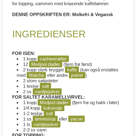
for topping, sammen med knasende kaffebønner.
DENNE OPPSKRIFTEN ER: Melkefri & Vegansk
INGREDIENSER
FOR ISEN:
1 kopp
cashewnøtter
12
Medjool dadler
(fjern frø først)
2 kopp sterk brygget
kaffe
(kan også erstattes
med
Matcha
eller andre
pulver
)
2 store søtpoteter
1 teskje
salt
2 ss
vaniljepulver
FOR SALTET KARAMELLVIRVEL:
1 kopp
Medjool dadler
(fjern frø og hakk i biter)
1/4 kopp
kokosolje
1-2 teskje
salt
1 ss
lønnesirup
eller
yacon
1 ts
vaniljepulver
2-3 ss vann
FOR TOPPING: