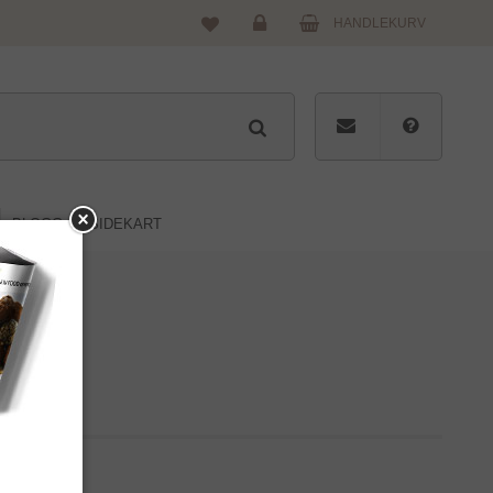
HANDLEKURV
Logg
inn
BLOGG
SIDEKART