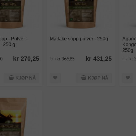
opp - Pulver -
Maitake sopp pulver - 250g
Agaric
- 250 g
Konge
250g
kr 270,25
kr 431,25
00
Fra
kr 366,85
Fra
kr 
KJØP NÅ
KJØP NÅ