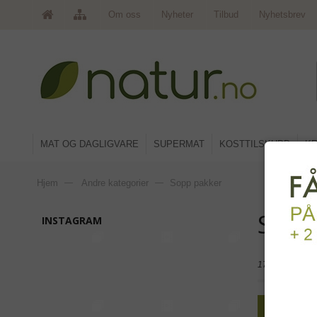
Om oss
Nyheter
Tilbud
Nyhetsbrev
MAT OG DAGLIGVARE
SUPERMAT
KOSTTILSKUDD
KR
Hjem
—
Andre kategorier
—
Sopp pakker
Sopp
INSTAGRAM
17 produkter
Rutenet