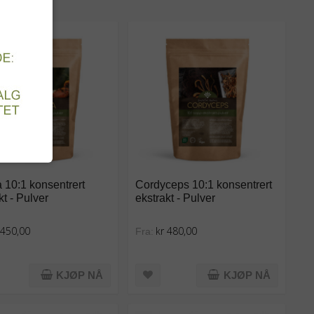
 10:1 konsentrert
Cordyceps 10:1 konsentrert
kt - Pulver
ekstrakt - Pulver
 450,00
kr 480,00
Fra:
KJØP NÅ
KJØP NÅ