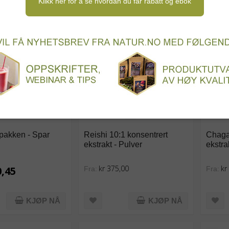
Klikk her for å se hvordan du får rabatt og ebok
tpakken - Spar
Reishi 10:1 konsentrert
Chaga
ekstrakt - Pulver
ekstra
kr 375,00
kr
0,45
Fra:
Fra:
KJØP NÅ
KJØP NÅ