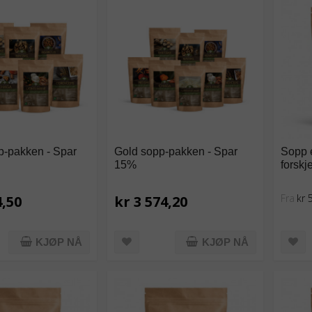
p-pakken - Spar
Gold sopp-pakken - Spar
Sopp e
15%
forskj
Fra
kr 
4,50
kr 3 574,20
KJØP NÅ
KJØP NÅ