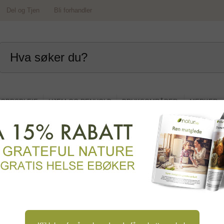
Del og Tjen
Bli forhandler
OPPSPLEIE
HJEM OG RENHOLD
BRUKSOMRÅDER
MERKER
 pakker
Tilbake til toppkategori
SORTER ETTER
t
Liste
PLASSERING