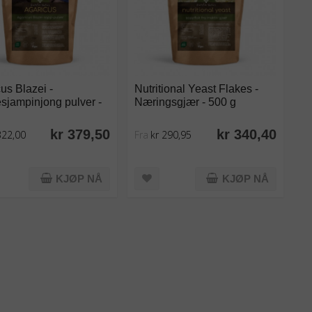
us Blazei -
Nutritional Yeast Flakes -
sjampinjong pulver -
Næringsgjær - 500 g
kr 379,50
kr 340,40
322,00
Fra
kr 290,95
KJØP NÅ
KJØP NÅ