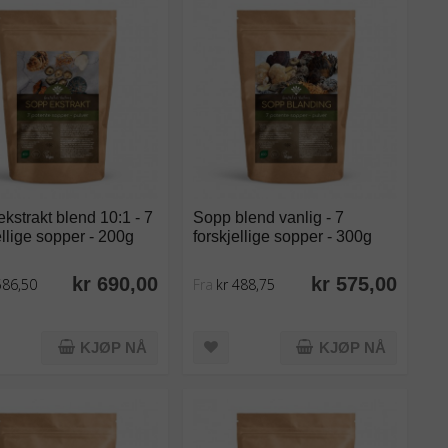
kstrakt blend 10:1 - 7
Sopp blend vanlig - 7
ellige sopper - 200g
forskjellige sopper - 300g
kr 690,00
kr 575,00
586,50
Fra
kr 488,75
KJØP NÅ
KJØP NÅ