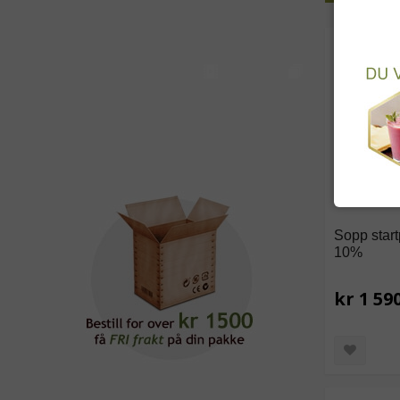
Sopp star
10%
kr 1 59