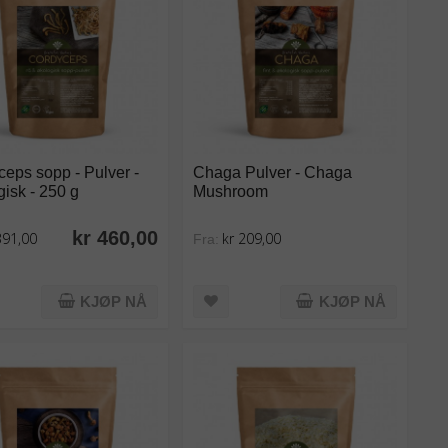
eps sopp - Pulver -
Chaga Pulver - Chaga
isk - 250 g
Mushroom
kr 460,00
391,00
kr 209,00
Fra:
KJØP NÅ
KJØP NÅ