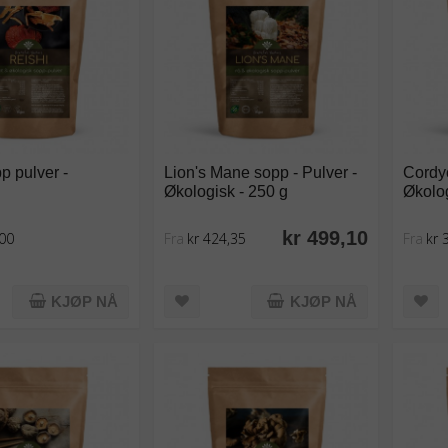
p pulver -
Lion's Mane sopp - Pulver -
Cordyc
Økologisk - 250 g
Økolog
kr 499,10
,00
Fra
kr 424,35
Fra
kr 
KJØP NÅ
KJØP NÅ