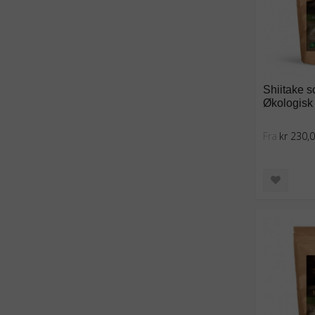
Shiitake s
Økologisk 
Fra
kr 230,