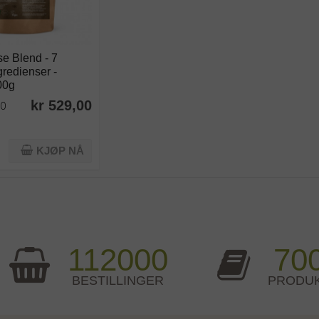
e Blend - 7
gredienser -
00g
kr 529,00
80
KJØP NÅ
112000
70
BESTILLINGER
PRODU