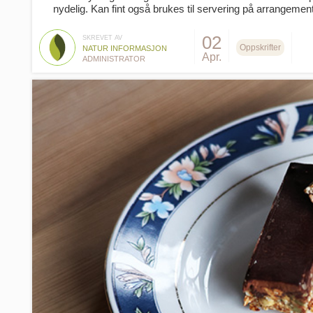
nydelig. Kan fint også brukes til servering på arrangem
02
SKREVET AV
Oppskrifter
NATUR INFORMASJON
Apr.
ADMINISTRATOR