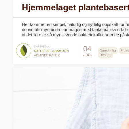
Hjemmelaget plantebaser
Her kommer en simpel, naturlig og nydelig oppskrift for h
denne blir mye bedre for magen med tanke på levende bak
at det ikke er så mye levende bakteriekultur som de påst
04
SKREVET AV
Oppskrifter
Froko
NATUR INFORMASJON
Jan.
Dessert
ADMINISTRATOR