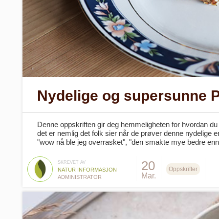
Nydelige og supersunne 
Denne oppskriften gir deg hemmeligheten for hvordan du
det er nemlig det folk sier når de prøver denne nydelige 
"wow nå ble jeg overrasket", "den smakte mye bedre enn 
20
SKREVET AV
Oppskrifter
NATUR INFORMASJON
Mar.
ADMINISTRATOR