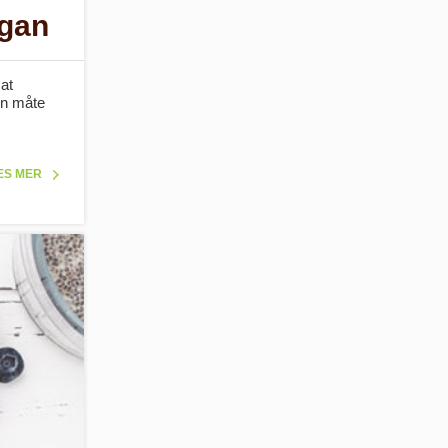
egan
 at
en måte
ES MER