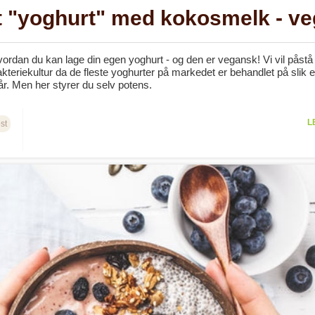
t "yoghurt" med kokosmelk - v
vordan du kan lage din egen yoghurt - og den er vegansk! Vi vil påstå
teriekultur da de fleste yoghurter på markedet er behandlet på slik 
år. Men her styrer du selv potens.
L
st