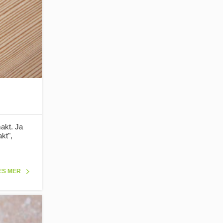
akt. Ja
kt",
ES MER