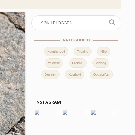
KATEGORIER
Kosttilskudd
Trening
Miljø
Velvære
Frokost
Middag
Dessert
Kosthold
Oppskrifter
INSTAGRAM