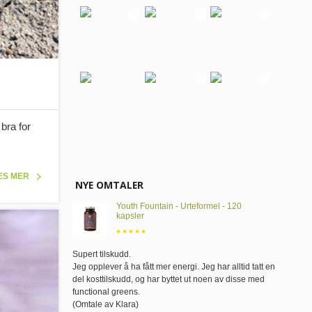
bra for
ES MER
NYE OMTALER
Youth Fountain - Urteformel - 120
kapsler
Supert tilskudd
.
Jeg opplever å ha fått mer energi. Jeg har alltid tatt en
del kosttilskudd, og har byttet ut noen av disse med
functional greens.
(Omtale av Klara)