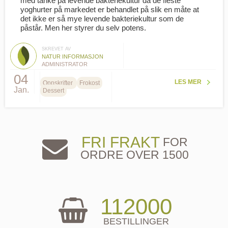
med tanke på levende bakteriekultur da de fleste
yoghurter på markedet er behandlet på slik en måte at
det ikke er så mye levende bakteriekultur som de
påstår. Men her styrer du selv potens.
SKREVET AV
NATUR INFORMASJON
ADMINISTRATOR
04
LES MER
Oppskrifter
Frokost
Jan.
Dessert
FRI FRAKT
FOR
ORDRE OVER 1500
112000
BESTILLINGER