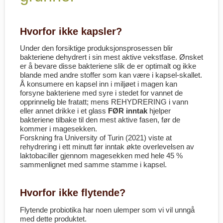
Hvorfor ikke kapsler?
Under den forsiktige produksjonsprosessen blir
bakteriene dehydrert i sin mest aktive vekstfase. Ønsket
er å bevare disse bakteriene slik de er optimalt og ikke
blande med andre stoffer som kan være i kapsel-skallet.
Å konsumere en kapsel inn i miljøet i magen kan
forsyne bakteriene med syre i stedet for vannet de
opprinnelig ble fratatt; mens REHYDRERING i vann
eller annet drikke i et glass
FØR inntak
hjelper
bakteriene tilbake til den mest aktive fasen, før de
kommer i magesekken.
Forskning fra University of Turin (2021) viste at
rehydrering i ett minutt før inntak økte overlevelsen av
laktobaciller gjennom magesekken med hele 45 %
sammenlignet med samme stamme i kapsel.
Hvorfor ikke flytende?
Flytende probiotika har noen ulemper som vi vil unngå
med dette produktet.