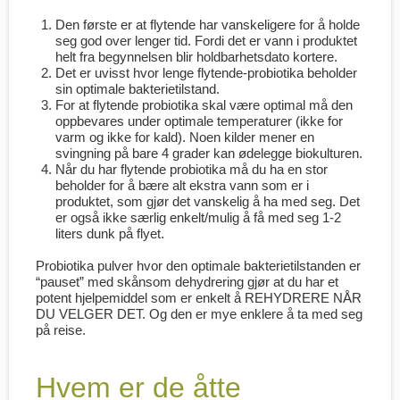
Den første er at flytende har vanskeligere for å holde
seg god over lenger tid. Fordi det er vann i produktet
helt fra begynnelsen blir holdbarhetsdato kortere.
Det er uvisst hvor lenge flytende-probiotika beholder
sin optimale bakterietilstand.
For at flytende probiotika skal være optimal må den
oppbevares under optimale temperaturer (ikke for
varm og ikke for kald). Noen kilder mener en
svingning på bare 4 grader kan ødelegge biokulturen.
Når du har flytende probiotika må du ha en stor
beholder for å bære alt ekstra vann som er i
produktet, som gjør det vanskelig å ha med seg. Det
er også ikke særlig enkelt/mulig å få med seg 1-2
liters dunk på flyet.
Probiotika pulver hvor den optimale bakterietilstanden er
“pauset” med skånsom dehydrering gjør at du har et
potent hjelpemiddel som er enkelt å REHYDRERE NÅR
DU VELGER DET. Og den er mye enklere å ta med seg
på reise.
Hvem er de åtte