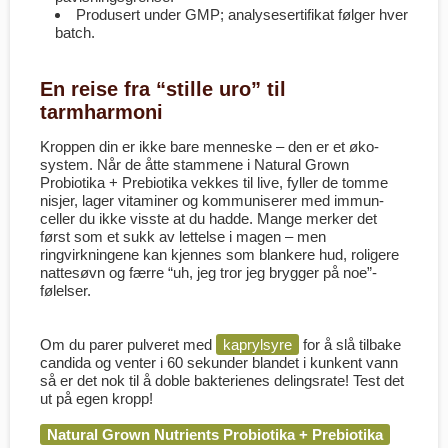
Produsert under GMP; analyse­sertifikat følger hver
batch.
En reise fra “stille uro” til
tarmharmoni
Kroppen din er ikke bare menneske – den er et øko­
system. Når de åtte stam­mene i Natural Grown
Probiotika + Prebiotika vekkes til live, fyller de tomme
nisjer, lager vitaminer og kommuniserer med immun­
celler du ikke visste at du hadde. Mange merker det
først som et sukk av lettelse i magen – men
ringvirkningene kan kjennes som blankere hud, roligere
nattesøvn og færre “uh, jeg tror jeg brygger på noe”-
følelser.
Om du parer pulveret med
kapryl­syre
for å slå tilbake
candida og venter i 60 sekunder blandet i kunkent vann
så er det nok til å doble bakterienes delings­rate! Test det
ut på egen kropp!
Natural Grown Nutrients Probiotika + Prebiotika