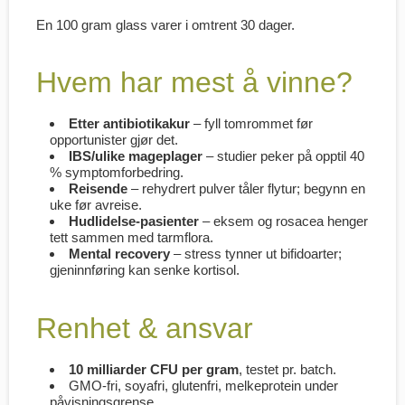
En 100 gram glass varer i omtrent 30 dager.
Hvem har mest å vinne?
Etter antibiotika­kur
– fyll tomrommet før
opportunister gjør det.
IBS/ulike mageplager
– studier peker på opptil 40
% symptom­forbedring.
Reisende
– rehydrert pulver tåler flytur; begynn en
uke før avreise.
Hudlidelse-pasienter
– eksem og rosacea henger
tett sammen med tarm­flora.
Mental recovery
– stress tynner ut bifido­arter;
gjeninnføring kan senke kortisol.
Renhet & ansvar
10 milliarder CFU per gram
, testet pr. batch.
GMO-fri, soyafri, glutenfri, melkeprotein under
påvisnings­grense.