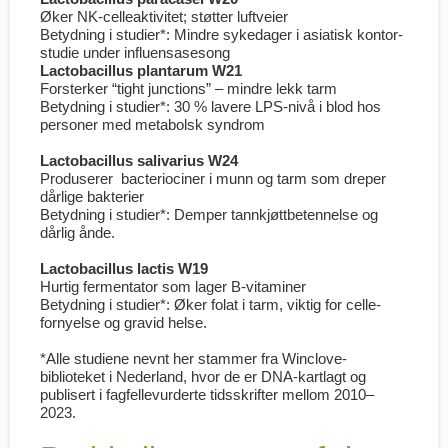
Øker NK-celle­aktivitet; støtter luft­veier
Betydning i studier*: Mindre sykedager i asiatisk kontor­
studie under influensa­sesong
Lactobacillus plantarum W21
Forsterker “tight junctions” – mindre lekk tarm
Betydning i studier*: 30 % lavere LPS-nivå i blod hos
personer med metabolsk syndrom
Lactobacillus salivarius W24
Produserer bacteriociner i munn og tarm som dreper
dårlige bakterier
Betydning i studier*: Demper tannkjøtt­betennelse og
dårlig ånde.
Lactobacillus lactis W19
Hurtig fermentator som lager B-vitaminer
Betydning i studier*: Øker folat i tarm, viktig for celle­
fornyelse og gravid helse.
*Alle studiene nevnt her stammer fra Winclove-
biblioteket i Nederland, hvor de er DNA-kartlagt og
publisert i fagfelle­vurderte tidsskrifter mellom 2010–
2023.