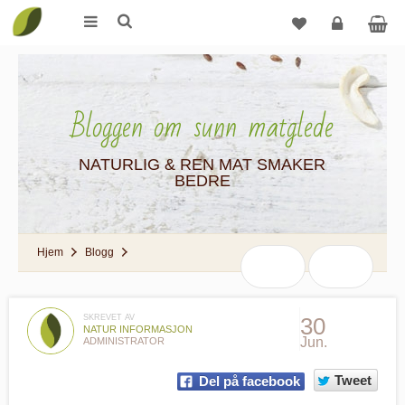
Logg
inn
Bloggen om sunn matglede
NATURLIG & REN MAT SMAKER
BEDRE
Hjem
Blogg
SKREVET AV
30
NATUR INFORMASJON
Jun.
ADMINISTRATOR
Tweet
Del på facebook