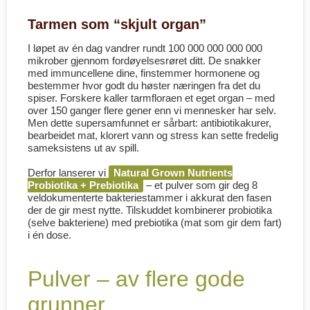
Tarmen som “skjult organ”
I løpet av én dag vandrer rundt 100 000 000 000 000
mikrober gjennom fordøyelses­røret ditt. De snakker
med immun­cellene dine, fin­stemmer hormonene og
bestemmer hvor godt du høster næringen fra det du
spiser. Forskere kaller tarmfloraen et eget organ – med
over 150 ganger flere gener enn vi mennesker har selv.
Men dette super­samfunnet er sårbart: antibiotika­kurer,
bearbeidet mat, klorert vann og stress kan sette fredelig
sameksistens ut av spill.
Derfor lanserer vi
Natural Grown Nutrients
Probiotika + Prebiotika
– et pulver som gir deg 8
veldokumenterte bakterie­stammer i akkurat den fasen
der de gir mest nytte. Tilskuddet kombinerer
probiotika
(selve bakteriene) med
prebiotika
(mat som gir dem fart)
i én dose.
Pulver – av flere gode
grunner