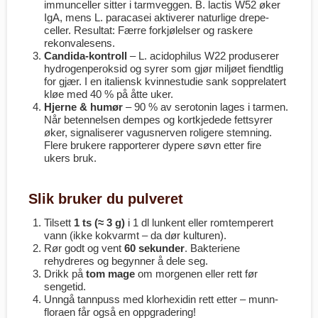
immunceller sitter i tarm­veggen. B. lactis W52 øker
IgA, mens L. paracasei aktiverer naturlige drepe­
celler. Resultat: Færre forkjølelser og raskere
rekonvalesens.
Candida-kontroll
– L. acidophilus W22 produserer
hydrogen­peroksid og syrer som gjør miljøet fiendtlig
for gjær. I en italiensk kvinne­studie sank sopp­relatert
kløe med 40 % på åtte uker.
Hjerne & humør
– 90 % av serotonin lages i tarmen.
Når betennelsen dempes og kortkjedede fettsyrer
øker, signaliserer vagus­nerven roligere stemning.
Flere brukere rapporterer dypere søvn etter fire
ukers bruk.
Slik bruker du pulveret
Tilsett
1 ts (≈ 3 g)
i 1 dl lunkent eller romtemperert
vann (ikke kokvarmt – da dør kulturen).
Rør godt og vent
60 sekunder
. Bakteriene
rehydreres og begynner å dele seg.
Drikk på
tom mage
om morgenen eller rett før
sengetid.
Unngå tannpuss med klorhexidin rett etter – munn­
floraen får også en oppgradering!