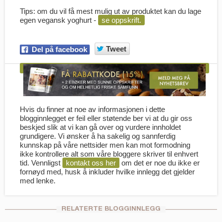
Tips: om du vil få mest mulig ut av produktet kan du lage
egen vegansk yoghurt -
se oppskrift.
Tweet
Del på facebook
Hvis du finner at noe av informasjonen i dette
blogginnlegget er feil eller støtende ber vi at du gir oss
beskjed slik at vi kan gå over og vurdere innholdet
grundigere. Vi ønsker å ha sakelig og sannferdig
kunnskap på våre nettsider men kan mot formodning
ikke kontrollere alt som våre bloggere skriver til enhvert
tid. Vennligst
kontakt oss her
om det er noe du ikke er
fornøyd med, husk å inkluder hvilke innlegg det gjelder
med lenke.
RELATERTE BLOGGINNLEGG