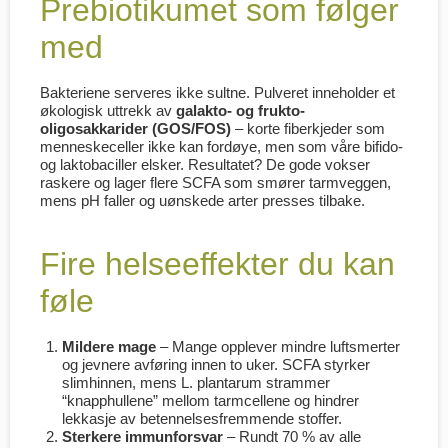
Prebiotikumet som følger
med
Bakteriene serveres ikke sultne. Pulveret inneholder et
økologisk uttrekk av
galakto- og frukto-
oligosakkarider (GOS/FOS)
– korte fiber­kjeder som
menneske­celler ikke kan fordøye, men som våre bifido-
og laktobaciller elsker. Resultatet? De gode vokser
raskere og lager flere SCFA som smører tarmveggen,
mens pH faller og uønskede arter presses tilbake.
Fire helseeffekter du kan
føle
Mildere mage
– Mange opplever mindre luftsmerter
og jevnere avføring innen to uker. SCFA styrker
slimhinnen, mens L. plantarum strammer
“knapphullene” mellom tarmcellene og hindrer
lekkasje av betennelses­fremmende stoffer.
Sterkere immunforsvar
– Rundt 70 % av alle