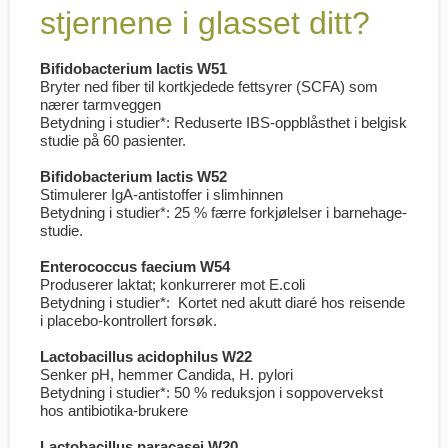
stjernene i glasset ditt?
Bifidobacterium lactis W51
Bryter ned fiber til kortkjedede fettsyrer (SCFA) som
nærer tarm­veggen
Betydning i studier*: Reduserte IBS-oppblåsthet i belgisk
studie på 60 pasienter.
Bifidobacterium lactis W52
Stimulerer IgA-antistoffer i slimhinnen
Betydning i studier*: 25 % færre forkjølelser i barne­hage-
studie.
Enterococcus faecium W54
Produserer laktat; konkurrerer mot E.coli
Betydning i studier*: Kortet ned akutt diaré hos reisende
i placebo-kontrollert forsøk.
Lactobacillus acidophilus W22
Senker pH, hemmer Candida, H. pylori
Betydning i studier*: 50 % reduksjon i sopp­overvekst
hos antibiotika-brukere
Lactobacillus paracasei W20