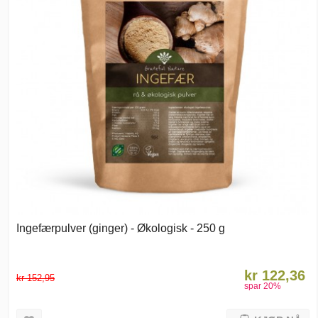
Ingefærpulver (ginger) - Økologisk - 250 g
kr 122,36
kr 152,95
spar
20
%