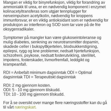
Mangan er viktig for binyrefunksjon, viktig for forandring av
ammoniakk til urea, er en nødvendig komponent i enzymet
kolinacetyltransferas som utgjør tennplugger for
nerveimpulsen acetylkolin, nødvendig for kroppens
immunforsvar, er en viktig antioksidant som er nødvendig for
produksjon av interferon og SOD som tar vare på de frie
oksygenradikaler.
Symptomer på mangler kan være glukoseintoleranse og
mulig diabetes, senkning av neurotransmitter dopamin,
skadede celler i bukspyttkjertelen, blodsukkerstigning,
epilepsi, rygg og kne problemer, nedsatt hjertefunksjon,
schizofreni, psykose, nedsatt fosterutvikling, sterilitet,
impotens, fosterskader, livmorfremfall, leddgikt og
krampeanfall.
RDI = Anbefalt minimum dagsinntak ODI = Optimal
dagsinntak TDI = Terapeutiskt dagsinntak
RDI: 2 mg gjennom kosten.
ODI: 5 - 10 mg gjennom tilskudd.
TDI: 10 - 100 mg gjennom tilskudd.
For å se oversikt over mange flere næringsstoffer kan du gå
til vårt
næringskart.