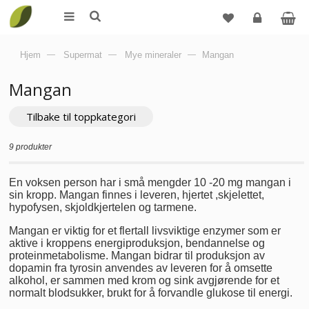
Logg
Hjem
—
Supermat
—
Mye mineraler
—
Mangan
inn
Mangan
Tilbake til toppkategori
9 produkter
En voksen person har i små mengder 10 -20 mg mangan i
sin kropp. Mangan finnes i leveren, hjertet ,skjelettet,
hypofysen, skjoldkjertelen og tarmene.
Mangan er viktig for et flertall livsviktige enzymer som er
aktive i kroppens energiproduksjon, bendannelse og
proteinmetabolisme. Mangan bidrar til produksjon av
dopamin fra tyrosin anvendes av leveren for å omsette
alkohol, er sammen med krom og sink avgjørende for et
normalt blodsukker, brukt for å forvandle glukose til energi.