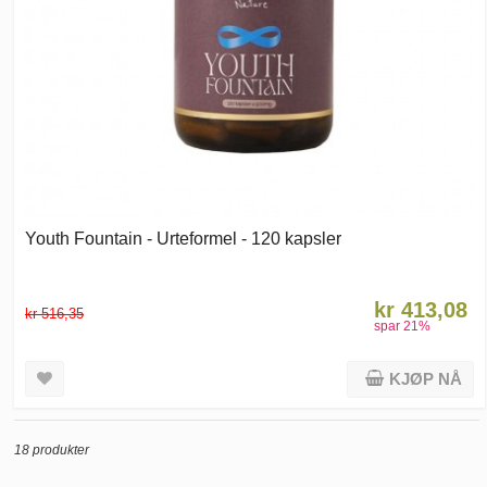
Youth Fountain - Urteformel - 120 kapsler
kr 413,08
kr 516,35
spar
21
%
KJØP NÅ
18 produkter