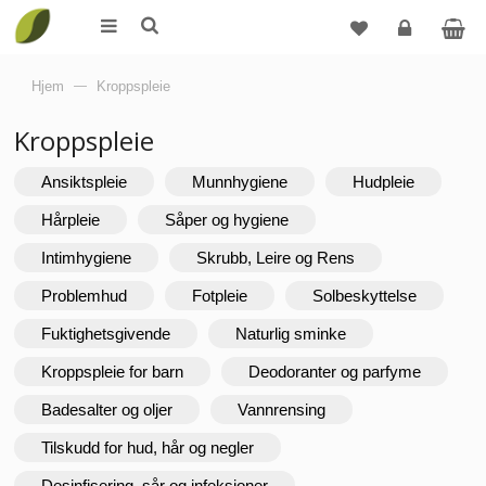
Logg
Hjem
—
Kroppspleie
inn
Kroppspleie
Ansiktspleie
Munnhygiene
Hudpleie
Hårpleie
Såper og hygiene
Intimhygiene
Skrubb, Leire og Rens
Problemhud
Fotpleie
Solbeskyttelse
Fuktighetsgivende
Naturlig sminke
Kroppspleie for barn
Deodoranter og parfyme
Badesalter og oljer
Vannrensing
Tilskudd for hud, hår og negler
Desinfisering, sår og infeksjoner