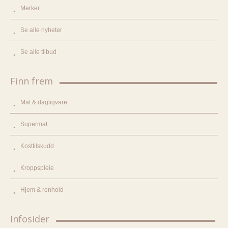
Merker
Se alle nyheter
Se alle tilbud
Finn frem
Mat & dagligvare
Supermat
Kosttilskudd
Kroppspleie
Hjem & renhold
Infosider