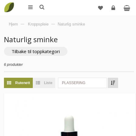
Logg
Hjem
—
Kroppspleie
—
Naturlig sminke
inn
Naturlig sminke
Tilbake til toppkategori
6 produkter
Rutenett
Liste
PLASSERING