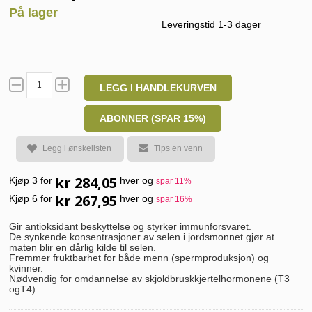
På lager
Leveringstid 1-3 dager
LEGG I HANDLEKURVEN
ABONNER (SPAR 15%)
Legg i ønskelisten
Tips en venn
kr 284,05
Kjøp 3 for
hver og
spar
11
%
kr 267,95
Kjøp 6 for
hver og
spar
16
%
Gir antioksidant beskyttelse og styrker immunforsvaret.
De synkende konsentrasjoner av selen i jordsmonnet gjør at
maten blir en dårlig kilde til selen.
Fremmer fruktbarhet for både menn (spermproduksjon) og
kvinner.
Nødvendig for omdannelse av skjoldbruskkjertelhormonene (T3
ogT4)