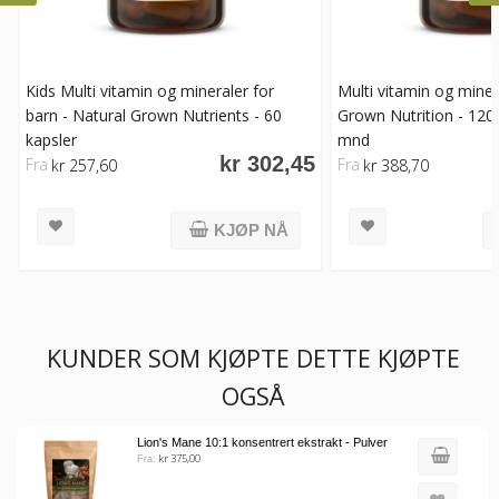
Kids Multi vitamin og mineraler for
Multi vitamin og miner
barn - Natural Grown Nutrients - 60
Grown Nutrition - 120 
kapsler
mnd
kr 302,45
Fra
Fra
kr 257,60
kr 388,70
KJØP NÅ
KUNDER SOM KJØPTE DETTE KJØPTE
OGSÅ
Lion's Mane 10:1 konsentrert ekstrakt - Pulver
kr 375,00
Fra: