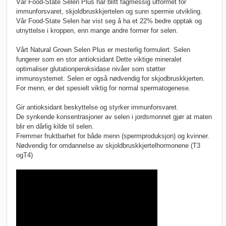
Vår Food-State Selen Plus har blitt fagmessig utformet for
immunforsvaret, skjoldbruskkjertelen og sunn spermie utvikling.
Vår Food-State Selen har vist seg å ha et 22% bedre opptak og
utnyttelse i kroppen, enn mange andre former for selen.
Vårt Natural Grown Selen Plus er mesterlig formulert. Selen
fungerer som en stor antioksidant Dette viktige mineralet
optimaliser glutationperoksidase nivåer som støtter
immunsystemet. Selen er også nødvendig for skjodbruskkjerten.
For menn, er det spesielt viktig for normal spermatogenese.
Gir antioksidant beskyttelse og styrker immunforsvaret.
De synkende konsentrasjoner av selen i jordsmonnet gjør at maten
blir en dårlig kilde til selen.
Fremmer fruktbarhet for både menn (spermproduksjon) og kvinner.
Nødvendig for omdannelse av skjoldbruskkjertelhormonene (T3
ogT4)