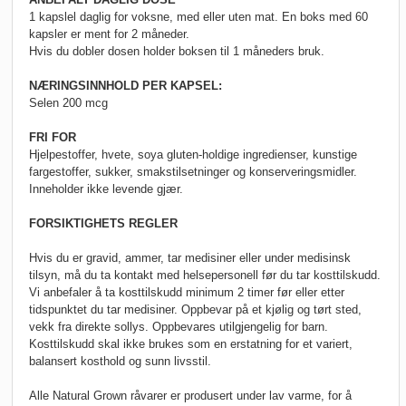
1 kapslel daglig for voksne, med eller uten mat. En boks med 60
kapsler er ment for 2 måneder.
Hvis du dobler dosen holder boksen til 1 måneders bruk.
NÆRINGSINNHOLD PER KAPSEL:
Selen 200 mcg
FRI FOR
Hjelpestoffer, hvete, soya gluten-holdige ingredienser, kunstige
fargestoffer, sukker, smakstilsetninger og konserveringsmidler.
Inneholder ikke levende gjær.
FORSIKTIGHETS REGLER
Hvis du er gravid, ammer, tar medisiner eller under medisinsk
tilsyn, må du ta kontakt med helsepersonell før du tar kosttilskudd.
Vi anbefaler å ta kosttilskudd minimum 2 timer før eller etter
tidspunktet du tar medisiner. Oppbevar på et kjølig og tørt sted,
vekk fra direkte sollys. Oppbevares utilgjengelig for barn.
Kosttilskudd skal ikke brukes som en erstatning for et variert,
balansert kosthold og sunn livsstil.
Alle Natural Grown råvarer er produsert under lav varme, for å