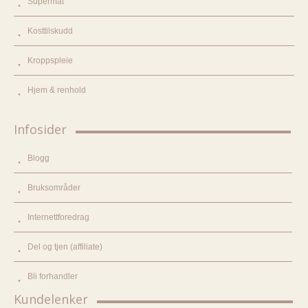
Supermat
Kosttilskudd
Kroppspleie
Hjem & renhold
Infosider
Blogg
Bruksområder
Internettforedrag
Del og tjen (affiliate)
Bli forhandler
Kundelenker