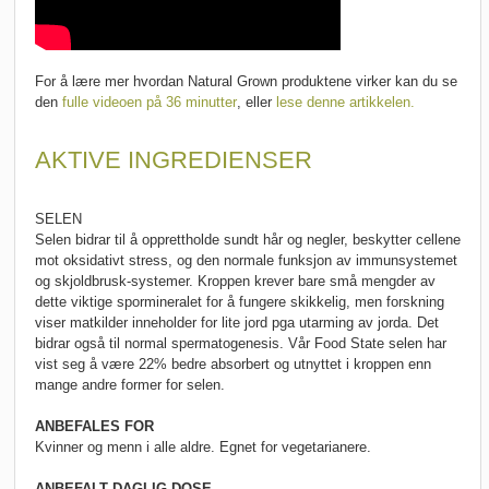
For å lære mer hvordan Natural Grown produktene virker kan du se
den
fulle videoen på 36 minutter
, eller
lese denne artikkelen.
AKTIVE INGREDIENSER
SELEN
Selen bidrar til å opprettholde sundt hår og negler, beskytter cellene
mot oksidativt stress, og den normale funksjon av immunsystemet
og skjoldbrusk-systemer. Kroppen krever bare små mengder av
dette viktige spormineralet for å fungere skikkelig, men forskning
viser matkilder inneholder for lite jord pga utarming av jorda. Det
bidrar også til normal spermatogenesis. Vår Food State selen har
vist seg å være 22% bedre absorbert og utnyttet i kroppen enn
mange andre former for selen.
ANBEFALES FOR
Kvinner og menn i alle aldre. Egnet for vegetarianere.
ANBEFALT DAGLIG DOSE