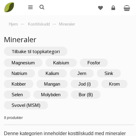
Logg
Hjem
—
Kosttilskudd
—
Mineraler
inn
Mineraler
Tilbake til toppkategori
Magnesium
Kalsium
Fosfor
Natrium
Kalium
Jern
Sink
Kobber
Mangan
Jod (i)
Krom
Selen
Molybden
Bor (B)
Svovel (MSM)
9 produkter
Denne kategorien inneholder kosttilskudd med mineraler