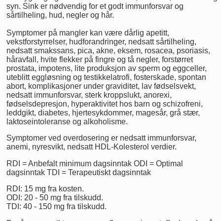
syn. Sink er nødvendig for et godt immunforsvar og
sårtilheling, hud, negler og hår.
Symptomer på mangler kan være dårlig apetitt,
vekstforstyrrelser, hudforandringer, nedsatt sårtilheling,
nedsatt smakssans, pica, akne, eksem, rosacea, psoriasis,
håravfall, hvite flekker på fingre og tå negler, forstørret
prostata, impotens, lite produksjon av sperm og eggceller,
uteblitt eggløsning og testikkelatrofi, fosterskade, spontan
abort, komplikasjoner under graviditet, lav fødselsvekt,
nedsatt immunforsvar, sterk kroppslukt, anorexi,
fødselsdepresjon, hyperaktivitet hos barn og schizofreni,
leddgikt, diabetes, hjertesykdommer, magesår, grå stær,
laktoseintoleranse og alkoholisme.
Symptomer ved overdosering er nedsatt immunforsvar,
anemi, nyresvikt, nedsatt HDL-Kolesterol verdier.
RDI = Anbefalt minimum dagsinntak ODI = Optimal
dagsinntak TDI = Terapeutiskt dagsinntak
RDI: 15 mg fra kosten.
ODI: 20 - 50 mg fra tilskudd.
TDI: 40 - 150 mg fra tilskudd.