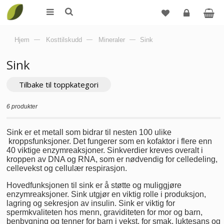
Logg
Hjem
—
Kosttilskudd
—
Mineraler
—
Sink
inn
Sink
Tilbake til toppkategori
6 produkter
Sink er et metall som bidrar til nesten 100 ulike
kroppsfunksjoner. Det fungerer som en kofaktor i flere enn
40 viktige enzymreaksjoner. Sinkverdier kreves overalt i
kroppen av DNA og RNA, som er nødvendig for celledeling,
cellevekst og cellulær respirasjon.
Hovedfunksjonen til sink er å støtte og muliggjøre
enzymreaksjoner. Sink utgjør en viktig rolle i produksjon,
lagring og sekresjon av insulin. Sink er viktig for
spermkvaliteten hos menn, graviditeten for mor og barn,
benbygning og tenner for barn i vekst, for smak, luktesans og