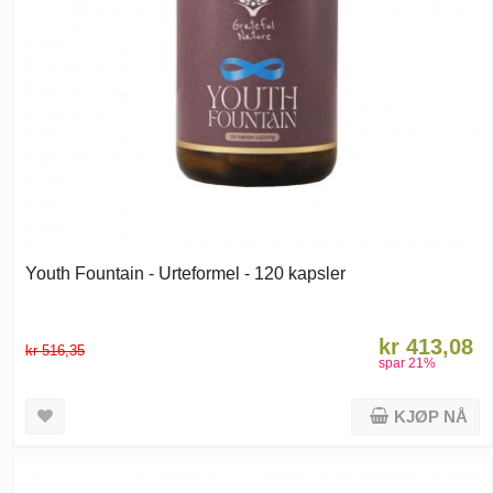
Youth Fountain - Urteformel - 120 kapsler
kr 413,08
kr 516,35
spar
21
%
KJØP NÅ