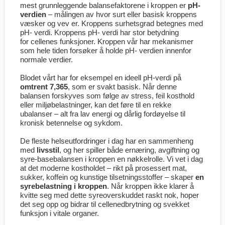
mest grunnleggende balansefaktorene i kroppen er
pH-
verdien
– målingen av hvor surt eller basisk kroppens
væsker og vev er. Kroppens surhetsgrad betegnes med
pH- verdi. Kroppens pH- verdi har stor betydning
for cellenes funksjoner. Kroppen vår har mekanismer
som hele tiden forsøker å holde pH- verdien innenfor
normale verdier.
Blodet vårt har for eksempel en ideell pH-verdi på
omtrent 7,365
, som er svakt basisk. Når denne
balansen forskyves som følge av stress, feil kosthold
eller miljøbelastninger, kan det føre til en rekke
ubalanser – alt fra lav energi og dårlig fordøyelse til
kronisk betennelse og sykdom.
De fleste helseutfordringer i dag har en sammenheng
med
livsstil
, og her spiller både ernæring, avgiftning og
syre-basebalansen i kroppen en nøkkelrolle. Vi vet i dag
at det moderne kostholdet – rikt på prosessert mat,
sukker, koffein og kunstige tilsetningsstoffer – skaper
en
syrebelastning i kroppen
. Når kroppen ikke klarer å
kvitte seg med dette syreoverskuddet raskt nok, hoper
det seg opp og bidrar til cellenedbrytning og svekket
funksjon i vitale organer.