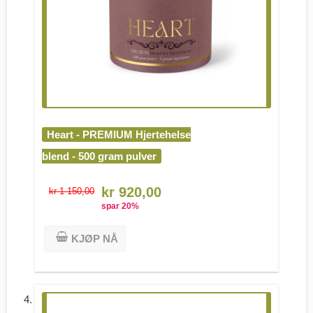
Heart - PREMIUM Hjertehelse
blend - 500 gram pulver
kr 920,00
kr 1 150,00
spar
20
%
KJØP NÅ