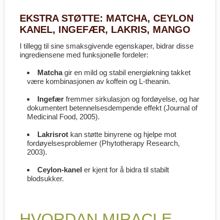
EKSTRA STØTTE: MATCHA, CEYLON
KANEL, INGEFÆR, LAKRIS, MANGO
I tillegg til sine smaksgivende egenskaper, bidrar disse
ingrediensene med funksjonelle fordeler:
Matcha
gir en mild og stabil energiøkning takket
være kombinasjonen av koffein og L-theanin.
Ingefær
fremmer sirkulasjon og fordøyelse, og har
dokumentert betennelsesdempende effekt (
Journal of
Medicinal Food
, 2005).
Lakrisrot
kan støtte binyrene og hjelpe mot
fordøyelsesproblemer (
Phytotherapy Research
,
2003).
Ceylon-kanel
er kjent for å bidra til stabilt
blodsukker.
HVORDAN MIRACLE