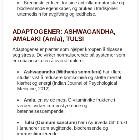
Brennesle er kjent for sine antiinflammatoriske og
blodrensende egenskaper, og brukes i tradisjonell
urtemedisin for avgiftning og leddhelse.
ADAPTOGENER: ASHWAGANDHA,
AMALAKI (Amla), TULSI
Adaptogener er planter som hjelper kroppen å tilpasse
seg stress. De virker normaliserende på systemer som
er i ubalanse, uten å overstimulere.
Ashwagandha (Withania somnifera)
har i flere
studier vist å redusere kortisolnivå og støtte mental
klarhet og energi (
Indian Journal of Psychological
Medicine
, 2012).
Amla
, en av de mest C-vitaminrike fruktene i
verden, virker immunstyrkende og
betennelsesdempende.
Tulsi (Ocimum sanctum)
har i Ayurveda blitt brukt
i århundrer som avgiftende, blodrensende og
immunstimulerende.