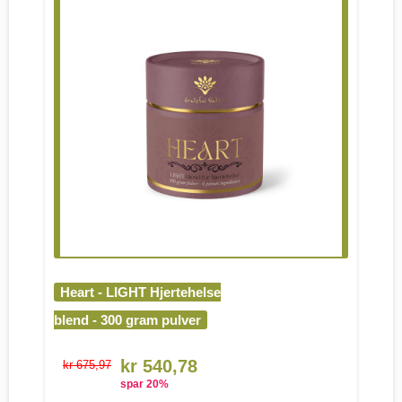
Heart - LIGHT Hjertehelse
blend - 300 gram pulver
kr 540,78
kr 675,97
spar
20
%