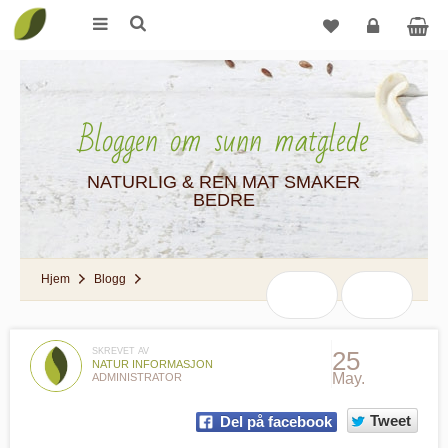
Logg
inn
Bloggen om sunn matglede
NATURLIG & REN MAT SMAKER
BEDRE
Hjem
Blogg
SKREVET AV
25
NATUR INFORMASJON
May.
ADMINISTRATOR
Tweet
Del på facebook