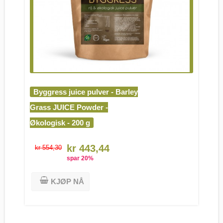
Byggress juice pulver - Barley
Grass JUICE Powder -
Økologisk - 200 g
kr 443,44
kr 554,30
spar
20
%
KJØP NÅ