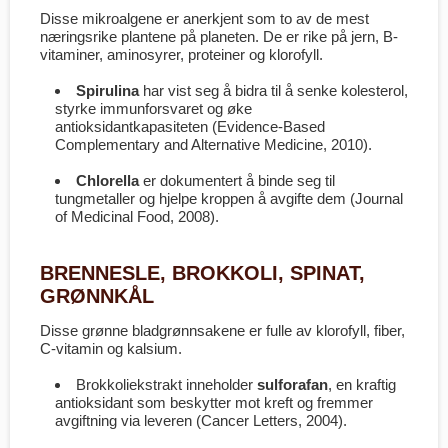
Disse mikroalgene er anerkjent som to av de mest
næringsrike plantene på planeten. De er rike på jern, B-
vitaminer, aminosyrer, proteiner og klorofyll.
Spirulina
har vist seg å bidra til å senke kolesterol,
styrke immunforsvaret og øke
antioksidantkapasiteten (
Evidence-Based
Complementary and Alternative Medicine
, 2010).
Chlorella
er dokumentert å binde seg til
tungmetaller og hjelpe kroppen å avgifte dem (
Journal
of Medicinal Food
, 2008).
BRENNESLE, BROKKOLI, SPINAT,
GRØNNKÅL
Disse grønne bladgrønnsakene er fulle av klorofyll, fiber,
C-vitamin og kalsium.
Brokkoliekstrakt inneholder
sulforafan
, en kraftig
antioksidant som beskytter mot kreft og fremmer
avgiftning via leveren (
Cancer Letters
, 2004).