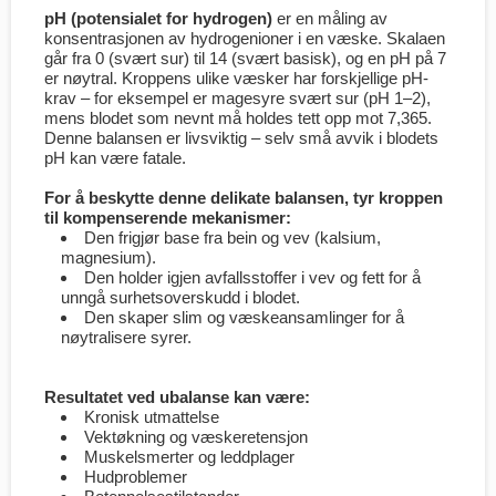
pH (potensialet for hydrogen)
er en måling av
konsentrasjonen av hydrogenioner i en væske. Skalaen
går fra 0 (svært sur) til 14 (svært basisk), og en pH på 7
er nøytral. Kroppens ulike væsker har forskjellige pH-
krav – for eksempel er magesyre svært sur (pH 1–2),
mens blodet som nevnt må holdes tett opp mot 7,365.
Denne balansen er livsviktig – selv små avvik i blodets
pH kan være fatale.
For å beskytte denne delikate balansen, tyr kroppen
til kompenserende mekanismer:
Den frigjør base fra bein og vev (kalsium,
magnesium).
Den holder igjen avfallsstoffer i vev og fett for å
unngå surhetsoverskudd i blodet.
Den skaper slim og væskeansamlinger for å
nøytralisere syrer.
Resultatet ved ubalanse kan være:
Kronisk utmattelse
Vektøkning og væskeretensjon
Muskelsmerter og leddplager
Hudproblemer