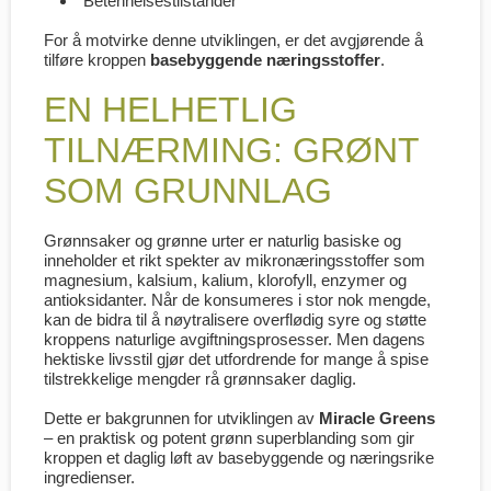
Betennelsestilstander
For å motvirke denne utviklingen, er det avgjørende å
tilføre kroppen
basebyggende næringsstoffer
.
EN HELHETLIG
TILNÆRMING: GRØNT
SOM GRUNNLAG
Grønnsaker og grønne urter er naturlig basiske og
inneholder et rikt spekter av mikronæringsstoffer som
magnesium, kalsium, kalium, klorofyll, enzymer og
antioksidanter. Når de konsumeres i stor nok mengde,
kan de bidra til å nøytralisere overflødig syre og støtte
kroppens naturlige avgiftningsprosesser. Men dagens
hektiske livsstil gjør det utfordrende for mange å spise
tilstrekkelige mengder rå grønnsaker daglig.
Dette er bakgrunnen for utviklingen av
Miracle Greens
– en praktisk og potent grønn superblanding som gir
kroppen et daglig løft av basebyggende og næringsrike
ingredienser.