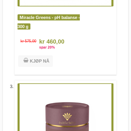
Miracle Greens - pH balanse -
300 g
kr 460,00
kr 575,00
spar
20
%
KJØP NÅ