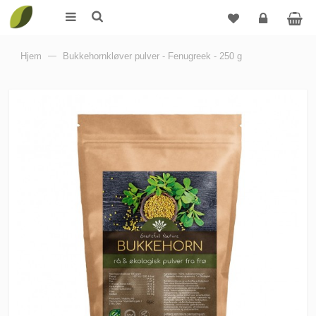
Logg
Hjem
—
Bukkehornkløver pulver - Fenugreek - 250 g
inn