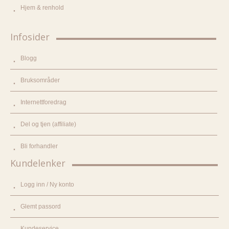
Hjem & renhold
Infosider
Blogg
Bruksområder
Internettforedrag
Del og tjen (affiliate)
Bli forhandler
Kundelenker
Logg inn / Ny konto
Glemt passord
Kundeservice