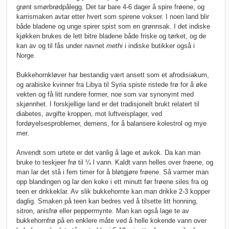
grønt smørbrødpålegg. Det tar bare 4-6 dager å spire frøene, og
karrismaken avtar etter hvert som spirene vokser. I noen land blir
både bladene og unge spirer spist som en grønnsak. I det indiske
kjøkken brukes de lett bitre bladene både friske og tørket, og de
kan av og til fås under navnet
methi
i indiske butikker også i
Norge.
Bukkehornkløver har bestandig vært ansett som et afrodisiakum,
og arabiske kvinner fra Libya til Syria spiste ristede frø for å øke
vekten og få litt rundere former, noe som var synonymt med
skjønnhet.
I forskjellige land er det tradisjonelt brukt relatert til
diabetes, avgifte kroppen, mot luftveisplager, ved
fordøyelsesproblemer, demens, for å balansere kolestrol og mye
mer.
Anvendt som urtete er det vanlig å lage et avkok. Da kan man
bruke to teskjeer frø til ¼ l vann. Kaldt vann helles over frøene, og
man lar det stå i fem timer for å bløtgjøre frøene. Så varmer man
opp blandingen og lar den koke i ett minutt før frøene siles fra og
teen er drikkeklar. Av slik bukkehornte kan man drikke 2-3 kopper
daglig. Smaken på teen kan bedres ved å tilsette litt honning,
sitron, anisfrø eller peppermynte. Man kan også lage te av
bukkehornfrø på en enklere måte ved å helle kokende vann over