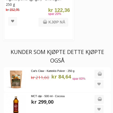
250 g
kr 122,36
kr 152,95
spar
20
%
KJØP NÅ
KUNDER SOM KJØPTE DETTE KJØPTE
OGSÅ
Cat's Claw - Katteklo Pulver - 250 g
kr 84,64
kr 211,60
spar
60
%
MCT olje - 500 ml - Cocosa
kr 299,00