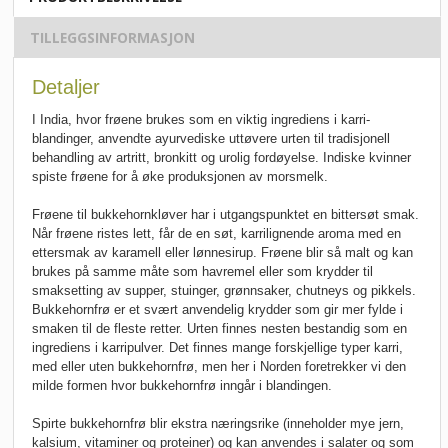
TILLEGGSINFORMASJON
Detaljer
I India, hvor frøene brukes som en viktig ingrediens i karri-
blandinger, anvendte ayurvediske uttøvere urten til tradisjonell
behandling av artritt, bronkitt og urolig fordøyelse. Indiske kvinner
spiste frøene for å øke produksjonen av morsmelk.
Frøene til bukkehornkløver har i utgangspunktet en bittersøt smak.
Når frøene ristes lett, får de en søt, karrilignende aroma med en
ettersmak av karamell eller lønnesirup. Frøene blir så malt og kan
brukes på samme måte som havremel eller som krydder til
smaksetting av supper, stuinger, grønnsaker, chutneys og pikkels.
Bukkehornfrø er et svært anvendelig krydder som gir mer fylde i
smaken til de fleste retter. Urten finnes nesten bestandig som en
ingrediens i karripulver. Det finnes mange forskjellige typer karri,
med eller uten bukkehornfrø, men her i Norden foretrekker vi den
milde formen hvor bukkehornfrø inngår i blandingen.
Spirte bukkehornfrø blir ekstra næringsrike (inneholder mye jern,
kalsium, vitaminer og proteiner) og kan anvendes i salater og som