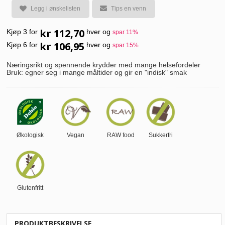
Legg i ønskelisten
Tips en venn
kr 112,70
Kjøp 3 for
hver og
spar
11
%
kr 106,95
Kjøp 6 for
hver og
spar
15
%
Næringsrikt og spennende krydder med mange helsefordeler
Bruk: egner seg i mange måltider og gir en "indisk" smak
Økologisk
Vegan
RAW food
Sukkerfri
Glutenfritt
PRODUKTBESKRIVELSE