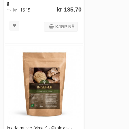
g
kr 135,70
Fra
kr 116,15
KJØP NÅ
Ingefærpulver (ginger) - Økologisk -