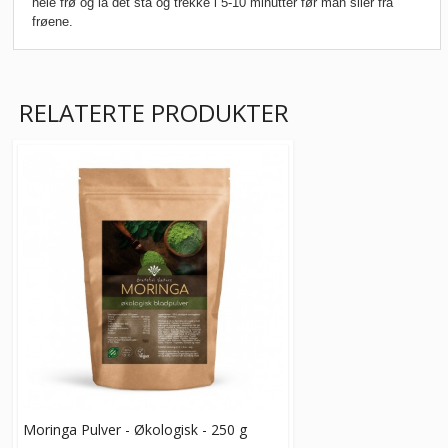
hele frø og la det stå og trekke i 5-10 minutter før man siler fra
frøene.
RELATERTE PRODUKTER
Moringa Pulver - Økologisk - 250 g