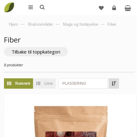
Logg
Hjem
—
Bruksområder
—
Mage og fordøyelse
—
Fiber
inn
Fiber
Tilbake til toppkategori
8 produkter
Rutenett
Liste
PLASSERING