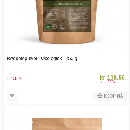
Rødbetepulver - Økologisk - 250 g
kr 108,56
kr 135,70
spar
20
%
KJØP NÅ