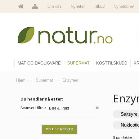
Om oss
Nyheter
Tilbud
Nyhetsbrev
MAT OG DAGLIGVARE
SUPERMAT
KOSTTILSKUDD
KR
Hjem
—
Supermat
—
Enzymer
Enz
Du handler nå etter:
Avansert filter:
Bær & Frukt
Saltsyre
Nukleoti
VIS ALLE MERKER
5 produkter