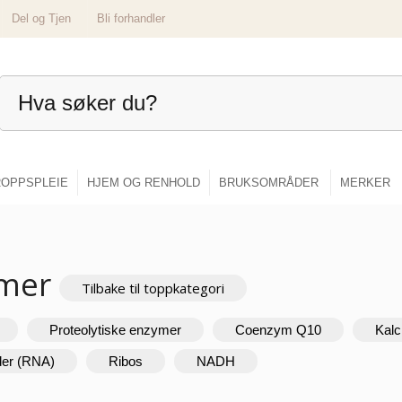
Del og Tjen
Bli forhandler
OPPSPLEIE
HJEM OG RENHOLD
BRUKSOMRÅDER
MERKER
ymer
Tilbake til toppkategori
Proteolytiske enzymer
Coenzym Q10
Kalc
der (RNA)
Ribos
NADH