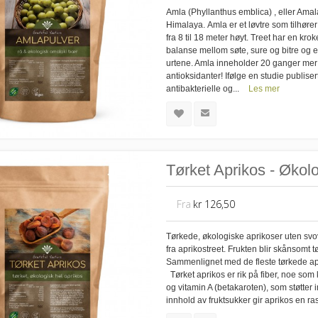
Amla (Phyllanthus emblica) , eller Amal
Himalaya. Amla er et løvtre som tilhører
fra 8 til 18 meter høyt. Treet har en k
balanse mellom søte, sure og bitre og 
urtene. Amla inneholder 20 ganger mer 
antioksidanter! Ifølge en studie publise
antibakterielle og...
Les mer
Tørket Aprikos - Økolo
Fra
kr 126,50
Tørkede, økologiske aprikoser uten svov
fra aprikostreet. Frukten blir skånsomt
Sammenlignet med de fleste tørkede apri
Tørket aprikos er rik på fiber, noe som 
og vitamin A (betakaroten), som støtter 
innhold av fruktsukker gir aprikos en r