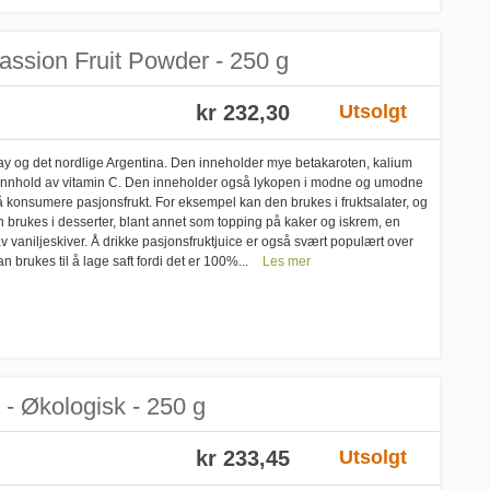
Passion Fruit Powder - 250 g
kr 232,30
Utsolgt
ay og det nordlige Argentina. Den inneholder mye betakaroten, kalium
yt innhold av vitamin C. Den inneholder også lykopen i modne og umodne
å konsumere pasjonsfrukt. For eksempel kan den brukes i fruktsalater, og
an brukes i desserter, blant annet som topping på kaker og iskrem, en
av vaniljeskiver. Å drikke pasjonsfruktjuice er også svært populært over
 brukes til å lage saft fordi det er 100%...
Les mer
 - Økologisk - 250 g
kr 233,45
Utsolgt