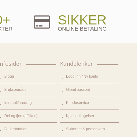
0+
SIKKER
KTER
ONLINE BETALING
Infosider
Kundelenker
Blogg
Logg inn / Ny konto
Bruksområder
Glemt passord
Internettforedrag
Kundeservice
Del og tjen (affiliate)
Kjøpsbetingelser
Bli forhandler
Sikkerhet & personvern