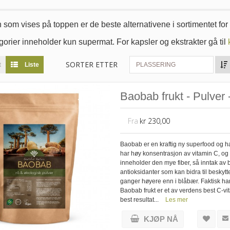
om vises på toppen er de beste alternativene i sortimentet for å
orier inneholder kun supermat. For kapsler og ekstrakter gå til
SORTER ETTER
t
Liste
PLASSERING
Baobab frukt - Pulver 
Fra
kr 230,00
Baobab er en kraftig ny superfood og ha
har høy konsentrasjon av vitamin C, og 
inneholder den mye fiber, så inntak av 
antioksidanter som kan bidra til beskytt
ganger høyere enn i blåbær. Faktisk h
Baobab frukt er et av verdens best C-vit
best resultat...
Les mer
KJØP NÅ