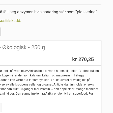
 få i seg enzymer, hvis sortering står som "plassering".
kosttilskudd.
- Økologisk - 250 g
kr 270,25
r inntil nå vært et av Afrikas best bevarte hemmeligheter. Baobabfrukten
viktige mineraler som kalsium, kalium og magnesium. I tillegg
baobab kan være bra for fordøyelsen. Fruktpulveret er veldig rikt på
else av alle kroppens celler og organer. Antioksidantinnholdet er seks
ar baobab frukt 10 ganger mer vitamin C enn appelsiner. Mange mener at
aminkilder. Den sunne frukten fra Afrika er uten tvil en superfood. For