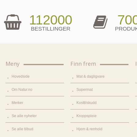
112000
70
BESTILLINGER
PRODU
Meny
Finn frem
Hovedside
Mat & dagligvare
Om Natur.no
Supermat
Merker
Kosttilskudd
Se alle nyheter
Kroppspleie
Se alle tilbud
Hjem & renhold