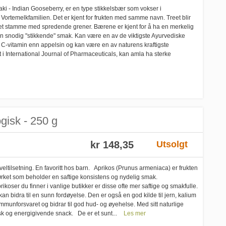
aki - Indian Gooseberry, er en type stikkelsbær som vokser i
 Vortemelkfamilien. Det er kjent for frukten med samme navn. Treet blir
roket stamme med spredende grener. Bærene er kjent for å ha en merkelig
en snodig "stikkende" smak. Kan være en av de viktigste Ayurvediske
C-vitamin enn appelsin og kan være en av naturens kraftigste
rt i International Journal of Pharmaceuticals, kan amla ha sterke
gisk - 250 g
kr 148,35
Utsolgt
eltilsetning. En favoritt hos barn. Aprikos (Prunus armeniaca) er frukten
 tørket som beholder en saftige konsistens og nydelig smak.
koser du finner i vanlige butikker er disse ofte mer saftige og smakfulle.
kan bidra til en sunn fordøyelse. Den er også en god kilde til jern, kalium
immunforsvaret og bidrar til god hud- og øyehelse. Med sitt naturlige
ask og energigivende snack. De er et sunt...
Les mer