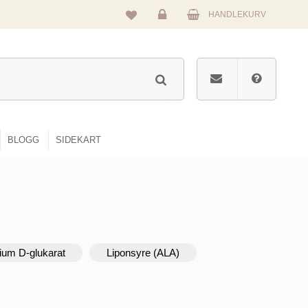
HANDLEKURV
Logg
inn
BLOGG
SIDEKART
ium D-glukarat
Liponsyre (ALA)