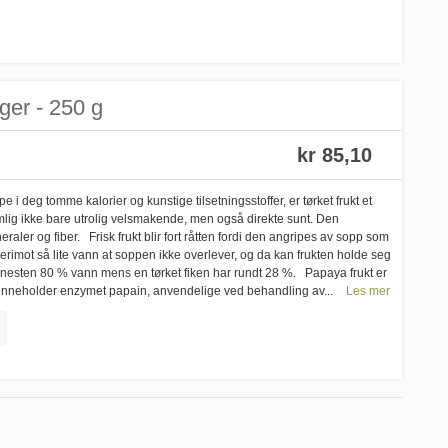
ger - 250 g
kr 85,10
pe i deg tomme kalorier og kunstige tilsetningsstoffer, er tørket frukt et
nemlig ikke bare utrolig velsmakende, men også direkte sunt. Den
aler og fiber. Frisk frukt blir fort råtten fordi den angripes av sopp som
derimot så lite vann at soppen ikke overlever, og da kan frukten holde seg
eks. nesten 80 % vann mens en tørket fiken har rundt 28 %. Papaya frukt er
 inneholder enzymet papain, anvendelige ved behandling av...
Les mer