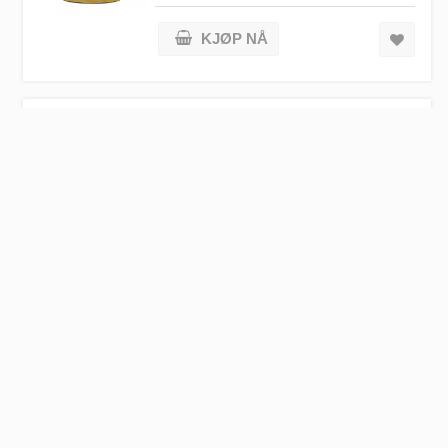
KJØP NÅ
Helios - Surkål tysk type demeter - 680
g
kr 119,00
Utsolgt
Castagno Speltpasta - Skruer - 500 g
kr 75,00
KJØP NÅ