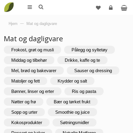
Logg
Hjem
—
Mat og dagligvare
inn
Mat og dagligvare
Frokost, grøt og musli
Pålegg og syltetøy
Middag og tilbehør
Drikke, kaffe og te
Mel, brød og bakevarer
Sauser og dressing
Matoljer og fett
Krydder og salt
Bønner, linser og erter
Ris og pasta
Nøtter og frø
Bær og tørket frukt
Sopp og urter
Smoothie og juice
Kokosprodukter
Søtningsmidler
Dessert og kaker
Naturlig Matfarge