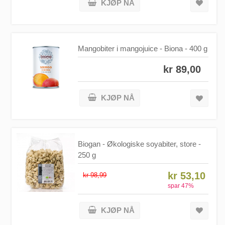
KJØP NÅ
Mangobiter i mangojuice - Biona - 400 g
kr 89,00
KJØP NÅ
Biogan - Økologiske soyabiter, store -
250 g
kr 53,10
kr 98,99
spar
47
%
KJØP NÅ