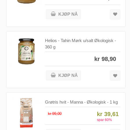
KJØP NÅ
Helios - Tahin Mørk u/salt Økologisk -
360 g
kr 98,90
KJØP NÅ
Grøtris hvit - Manna - Økologisk - 1 kg
kr 39,61
kr 99,00
spar
60
%