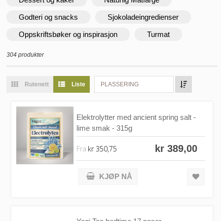
Godteri og snacks
Sjokoladeingredienser
Oppskriftsbøker og inspirasjon
Turmat
304 produkter
Rutenett
Liste
PLASSERING
Elektrolytter med ancient spring salt -
lime smak - 315g
kr 389,00
Fra
kr 350,75
KJØP NÅ