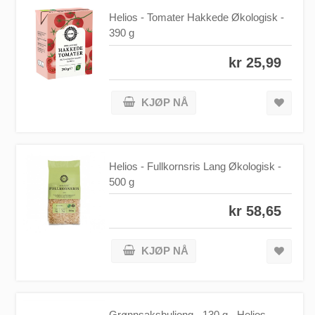
Helios - Tomater Hakkede Økologisk -
390 g
kr 25,99
KJØP NÅ
Helios - Fullkornsris Lang Økologisk -
500 g
kr 58,65
KJØP NÅ
Grønnsaksbuljong - 130 g - Helios