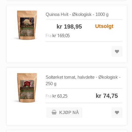
Quinoa Hvit - Økologisk - 1000 g
kr 198,95
Utsolgt
Fra
kr 169,05
Soltørket tomat, halvdelte - Økologisk -
250 g
kr 74,75
Fra
kr 63,25
KJØP NÅ