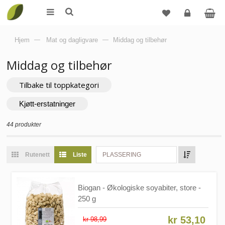
Logg
Hjem
—
Mat og dagligvare
—
Middag og tilbehør
inn
Middag og tilbehør
Tilbake til toppkategori
Kjøtt-erstatninger
44 produkter
Rutenett
Liste
PLASSERING
Biogan - Økologiske soyabiter, store -
250 g
kr 53,10
kr 98,99