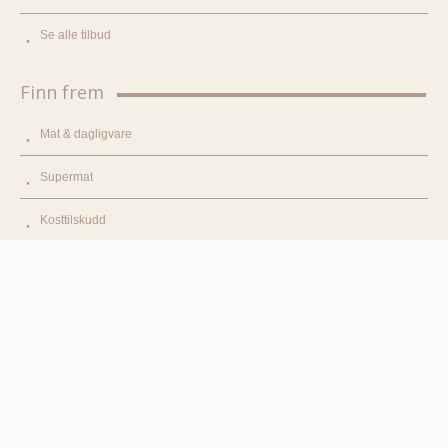
Se alle tilbud
Finn frem
Mat & dagligvare
Supermat
Kosttilskudd
Kroppspleie
Hjem & renhold
Infosider
Blogg