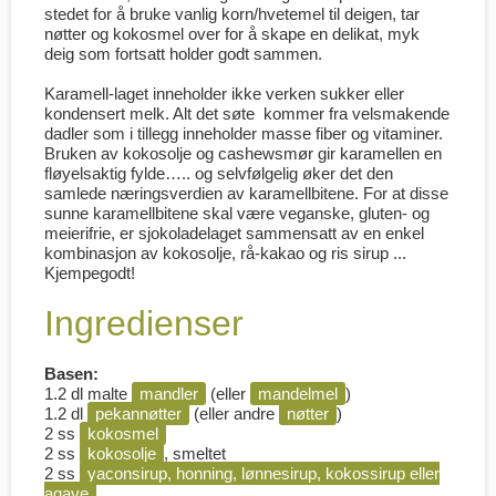
stedet for å bruke vanlig korn/hvetemel til deigen, tar
nøtter og kokosmel over for å skape en delikat, myk
deig som fortsatt holder godt sammen.
Karamell-laget inneholder ikke verken sukker eller
kondensert melk. Alt det søte kommer fra velsmakende
dadler som i tillegg inneholder masse fiber og vitaminer.
Bruken av kokosolje og cashewsmør gir karamellen en
fløyelsaktig fylde….. og selvfølgelig øker det den
samlede næringsverdien av karamellbitene. For at disse
sunne karamellbitene skal være veganske, gluten- og
meierifrie, er sjokoladelaget sammensatt av en enkel
kombinasjon av kokosolje, rå-kakao og ris sirup ...
Kjempegodt!
Ingredienser
Basen:
1.2 dl malte
mandler
(eller
mandelmel
)
1.2 dl
pekannøtter
(eller andre
nøtter
)
2 ss
kokosmel
2 ss
kokosolje
, smeltet
2 ss
yaconsirup, honning, lønnesirup, kokossirup eller
agave