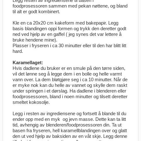
Legg resten av ingrediensene til basen i
foodprosessoren sammen med pekan nøttene, og bland
til alt er godt kombinert.
Kle en ca 20x20 cm kakeform med bakepapir. Legg
basis blandingen oppi formen og trykk den deretter godt
ned ved hjelp av en gaffel ( jeg synes det var lettere å
bruke hendene mine).
Plasser i fryseren i ca 30 minutter eller til den har blitt litt
hard.
Karamellaget:
Hvis dadlene du bruker er en smule på den tørre siden,
vil det lønne seg å legge dem i en bolle og helle varmt
vann over. La dem bløtgjøre seg i ca 10 minutter. Når de
er myke nok kan du helle av vannet og skylle dem raskt
under springen i et dørslag. Ha dadlene i blenderen eller
foodprosessoren, bland i noen minutter og tilsett deretter
smeltet kokosolje.
Legg i resten av ingrediensene og fortsett å blande til du
ender opp med en myk og jevn masse. Dette kan ta litt
tid, avhengig av blenderen/foodprosessoren din. Ta ut
basen fra fryseren, hell karamellblandingen over og glatt
den ut ved hjelp av baksiden av en våt skje. Legg denne