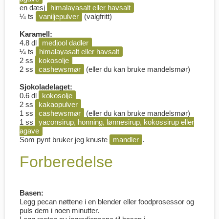
en dæsj
himalayasalt eller havsalt
¼ ts
vaniljepulver
(valgfritt)
Karamell:
4.8 dl
medjool dadler
¼ ts
himalayasalt eller havsalt
2 ss
kokosolje
2 ss
cashewsmør
(eller du kan bruke mandelsmør)
Sjokoladelaget:
0.6 dl
kokosolje
2 ss
kakaopulver
1 ss
cashewsmør
(eller du kan bruke mandelsmør)
1 ss
yaconsirup, honning, lønnesirup, kokossirup eller
agave
Som pynt bruker jeg knuste
mandler
.
Forberedelse
Basen:
Legg pecan nøttene i en blender eller foodprosessor og
puls dem i noen minutter.