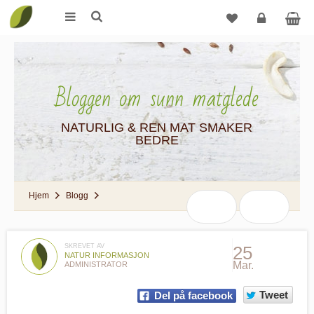
Logg
inn
Bloggen om sunn matglede
NATURLIG & REN MAT SMAKER
BEDRE
Hjem
Blogg
SKREVET AV
25
NATUR INFORMASJON
Mar.
ADMINISTRATOR
Tweet
Del på facebook