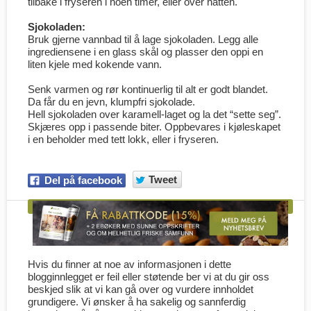
tilbake i fryseren i noen timer, eller over natten.
Sjokoladen:
Bruk gjerne vannbad til å lage sjokoladen. Legg alle
ingrediensene i en glass skål og plasser den oppi en
liten kjele med kokende vann.
Senk varmen og rør kontinuerlig til alt er godt blandet.
Da får du en jevn, klumpfri sjokolade.
Hell sjokoladen over karamell-laget og la det “sette seg”.
Skjæres opp i passende biter. Oppbevares i kjøleskapet
i en beholder med tett lokk, eller i fryseren.
Tweet
Del på facebook
Hvis du finner at noe av informasjonen i dette
blogginnlegget er feil eller støtende ber vi at du gir oss
beskjed slik at vi kan gå over og vurdere innholdet
grundigere. Vi ønsker å ha sakelig og sannferdig