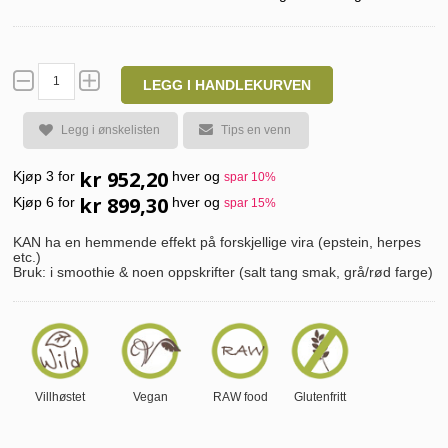
LEGG I HANDLEKURVEN
Legg i ønskelisten
Tips en venn
kr 952,20
Kjøp 3 for
hver og
spar
10
%
kr 899,30
Kjøp 6 for
hver og
spar
15
%
KAN ha en hemmende effekt på forskjellige vira (epstein, herpes
etc.)
Bruk: i smoothie & noen oppskrifter (salt tang smak, grå/rød farge)
Villhøstet
Vegan
RAW food
Glutenfritt