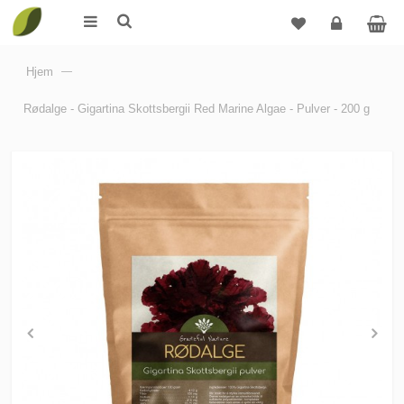
Logg
Hjem
—
inn
Rødalge - Gigartina Skottsbergii Red Marine Algae - Pulver - 200 g