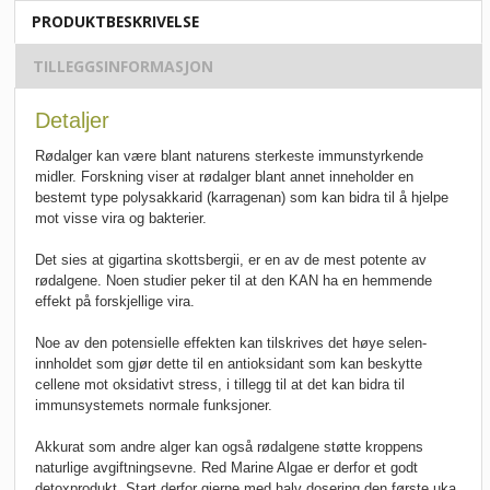
PRODUKTBESKRIVELSE
TILLEGGSINFORMASJON
Detaljer
Rødalger kan være blant naturens sterkeste immunstyrkende
midler. Forskning viser at rødalger blant annet inneholder en
bestemt type polysakkarid (karragenan) som kan bidra til å hjelpe
mot visse vira og bakterier.
Det sies at gigartina skottsbergii, er en av de mest potente av
rødalgene. Noen studier peker til at den KAN ha en hemmende
effekt på forskjellige vira.
Noe av den potensielle effekten kan tilskrives det høye selen-
innholdet som gjør dette til en antioksidant som kan beskytte
cellene mot oksidativt stress, i tillegg til at det kan bidra til
immunsystemets normale funksjoner.
Akkurat som andre alger kan også rødalgene støtte kroppens
naturlige avgiftningsevne. Red Marine Algae er derfor et godt
detoxprodukt. Start derfor gjerne med halv dosering den første uka,