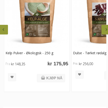
Kelp Pulver - Økologisk - 250 g
Dulse - Tørket rødalge
kr 175,95
Fra
kr 256,00
kr 148,35
Fra:
KJØP NÅ