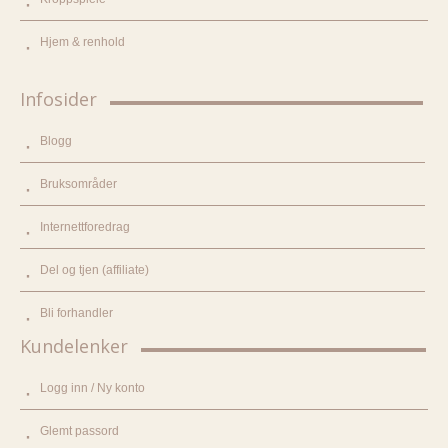
Hjem & renhold
Infosider
Blogg
Bruksområder
Internettforedrag
Del og tjen (affiliate)
Bli forhandler
Kundelenker
Logg inn / Ny konto
Glemt passord