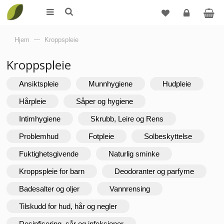
Logg
Hjem
—
Kroppspleie
inn
Kroppspleie
Ansiktspleie
Munnhygiene
Hudpleie
Hårpleie
Såper og hygiene
Intimhygiene
Skrubb, Leire og Rens
Problemhud
Fotpleie
Solbeskyttelse
Fuktighetsgivende
Naturlig sminke
Kroppspleie for barn
Deodoranter og parfyme
Badesalter og oljer
Vannrensing
Tilskudd for hud, hår og negler
Desinfisering, sår og infeksjoner