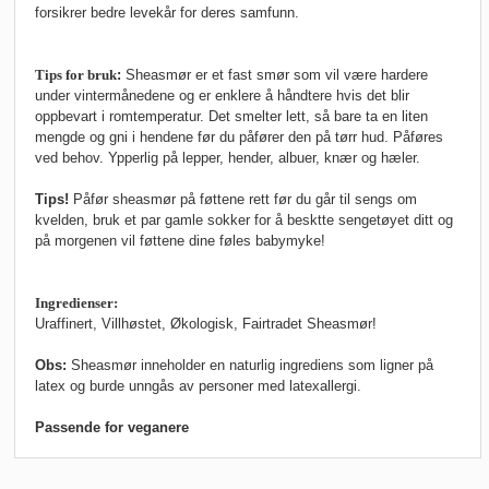
forsikrer bedre levekår for deres samfunn.
Tips for bruk
:
Sheasmør er et fast smør som vil være hardere
under vintermånedene og er enklere å håndtere hvis det blir
oppbevart i romtemperatur. Det smelter lett, så bare ta en liten
mengde og gni i hendene før du påfører den på tørr hud. Påføres
ved behov. Ypperlig på lepper, hender, albuer, knær og hæler.
Tips!
Påfør sheasmør på føttene rett før du går til sengs om
kvelden, bruk et par gamle sokker for å besktte sengetøyet ditt og
på morgenen vil føttene dine føles babymyke!
Ingredienser:
Uraffinert, Villhøstet, Økologisk, Fairtradet Sheasmør!
Obs:
Sheasmør inneholder en naturlig ingrediens som ligner på
latex og burde unngås av personer med latexallergi.
Passende for veganere