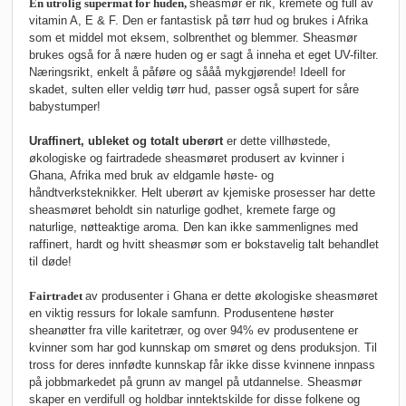
En utrolig supermat for huden,
sheasmør er rik, kremete og full av
vitamin A, E & F. Den er fantastisk på tørr hud og brukes i Afrika
som et middel mot eksem, solbrenthet og blemmer. Sheasmør
brukes også for å nære huden og er sagt å inneha et eget UV-filter.
Næringsrikt, enkelt å påføre og sååå mykgjørende! Ideell for
skadet, sulten eller veldig tørr hud, passer også supert for såre
babystumper!
Uraffinert, ubleket og totalt uberørt
er dette villhøstede,
økologiske og fairtradede sheasmøret produsert av kvinner i
Ghana, Afrika med bruk av eldgamle høste- og
håndtverksteknikker. Helt uberørt av kjemiske prosesser har dette
sheasmøret beholdt sin naturlige godhet, kremete farge og
naturlige, nøtteaktige aroma. Den kan ikke sammenlignes med
raffinert, hardt og hvitt sheasmør som er bokstavelig talt behandlet
til døde!
Fairtradet
av produsenter i Ghana er dette økologiske sheasmøret
en viktig ressurs for lokale samfunn. Produsentene høster
sheanøtter fra ville karitetrær, og over 94% ev produsentene er
kvinner som har god kunnskap om smøret og dens produksjon. Til
tross for deres innfødte kunnskap får ikke disse kvinnene innpass
på jobbmarkedet på grunn av mangel på utdannelse. Sheasmør
skaper en verdifull og holdbar inntektskilde for disse folkene og